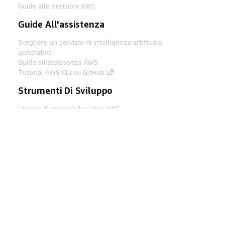
Guide alle decisioni AWS
Guide All'assistenza
Scegliere un servizio di intelligenza artificiale
generativa
Guide all'assistenza AWS
Tutorial AWS CLI su GitHub
Strumenti Di Sviluppo
Libreria di esempi di codice AWS
AWS CLI
Centro builder AWS
Blog AWS sugli strumenti per sviluppatori
Link Utili
Scarica il server MCP di AWS Docs
Accedi alla Console AWS
Forum di AWS re:Post
Privacy
Condizioni del sito
Preferenze