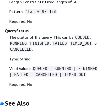
Length Constraints: Fixed length of 36.
Pattern:
^[a-f0-9\-]+$
Required: No
QueryStatus
The status of the query. This can be
,
QUEUED
,
,
,
, or
RUNNING
FINISHED
FAILED
TIMED_OUT
.
CANCELLED
Type: String
Valid Values:
QUEUED | RUNNING | FINISHED
| FAILED | CANCELLED | TIMED_OUT
Required: No
See Also