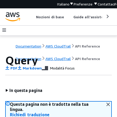
Italiano
Preferenze
Contattaci
F
Nozioni di base
Guide all'assistenza
Documentation
AWS CloudTrail
API Reference
Query
Documentation
AWS CloudTrail
API Reference
PDF
Markdown
Modalità Focus
In questa pagina
Questa pagina non è tradotta nella tua
lingua.
Richiedi traduzione