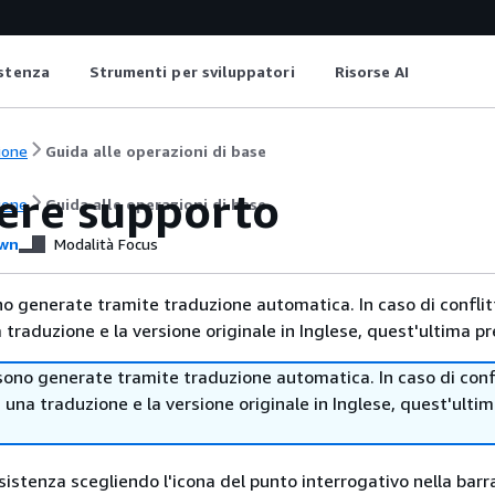
istenza
Strumenti per sviluppatori
Risorse AI
ione
Guida alle operazioni di base
ere supporto
ione
Guida alle operazioni di base
wn
Modalità Focus
no generate tramite traduzione automatica. In caso di conflitt
traduzione e la versione originale in Inglese, quest'ultima pr
sono generate tramite traduzione automatica. In caso di confl
i una traduzione e la versione originale in Inglese, quest'ulti
istenza scegliendo l'icona del punto interrogativo nella barr