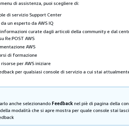
 menu di assistenza, puoi scegliere di:
ole di servizio Support Center
e da un esperto da AWS IQ
 informazioni curate dagli articoli della community e dal cent
 su Re:POST AWS
cumentazione AWS
orsi di formazione
 risorse per AWS iniziare
edback per qualsiasi console di servizio a cui stai attualment
farlo anche selezionando
Feedback
nel piè di pagina della cons
 della modalità che si apre mostra per quale console stai las
edback