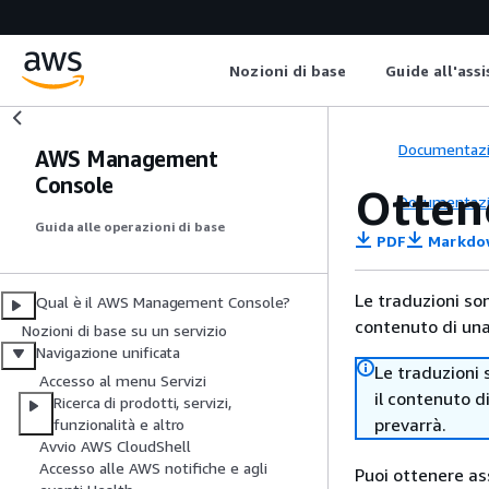
Nozioni di base
Guide all'ass
Documentaz
AWS Management
Console
Otten
Documentaz
Guida alle operazioni di base
PDF
Markdo
Le traduzioni so
Qual è il AWS Management Console?
contenuto di una 
Nozioni di base su un servizio
Navigazione unificata
Le traduzioni 
Accesso al menu Servizi
il contenuto d
Ricerca di prodotti, servizi,
prevarrà.
funzionalità e altro
Avvio AWS CloudShell
Accesso alle AWS notifiche e agli
Puoi ottenere ass