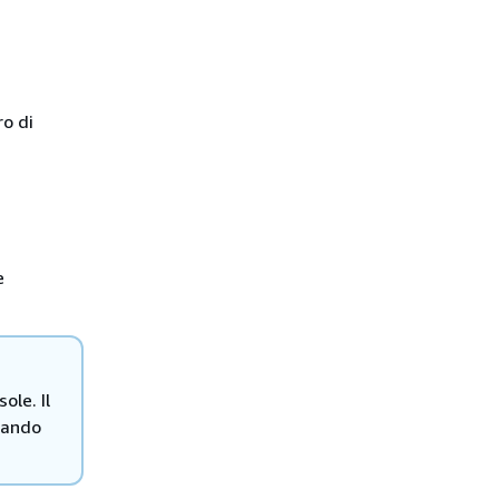
ro di
e
ole. Il
ciando