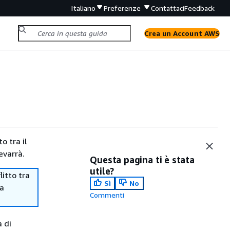
Italiano
Preferenze
Contattaci
Feedback
Crea un Account AWS
o tra il
evarrà.
Questa pagina ti è stata
utile?
itto tra
Sì
No
ma
Commenti
a di