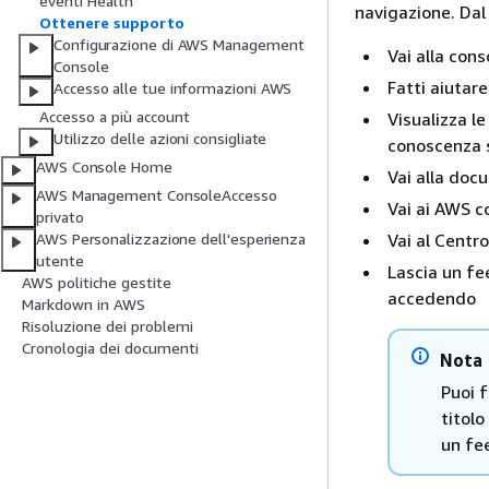
eventi Health
navigazione. Dal
Ottenere supporto
Configurazione di AWS Management
Vai alla cons
Console
Fatti aiutar
Accesso alle tue informazioni AWS
Accesso a più account
Visualizza le
Utilizzo delle azioni consigliate
conoscenza
AWS Console Home
Vai alla do
AWS Management ConsoleAccesso
Vai ai AWS c
privato
Vai al Centro
AWS Personalizzazione dell'esperienza
utente
Lascia un fe
AWS politiche gestite
accedendo
Markdown in AWS
Risoluzione dei problemi
Cronologia dei documenti
Nota
Puoi 
titolo
un fe