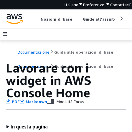
Italiano
Preferenze
Contattaci
F
Nozioni di base
Guide all'assistenza
Documentazione
Guida alle operazioni di base
Lavorare con i
Documentazione
Guida alle operazioni di base
widget in AWS
Console Home
PDF
Markdown
Modalità Focus
In questa pagina