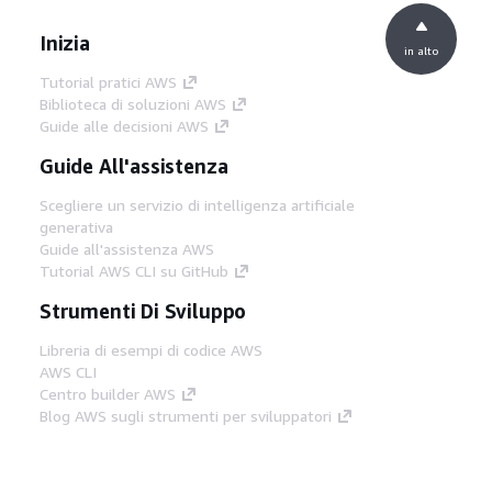
Inizia
in alto
Tutorial pratici AWS
Biblioteca di soluzioni AWS
Guide alle decisioni AWS
Guide All'assistenza
Scegliere un servizio di intelligenza artificiale
generativa
Guide all'assistenza AWS
Tutorial AWS CLI su GitHub
Strumenti Di Sviluppo
Libreria di esempi di codice AWS
AWS CLI
Centro builder AWS
Blog AWS sugli strumenti per sviluppatori
Link Utili