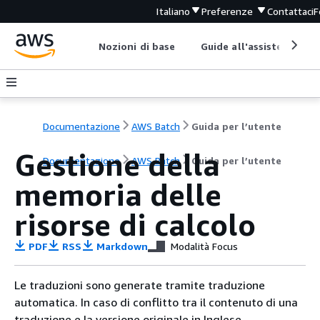
Italiano
Preferenze
Contattaci
F
Nozioni di base
Guide all'assistenza
Documentazione
AWS Batch
Guida per l’utente
Gestione della
Documentazione
AWS Batch
Guida per l’utente
memoria delle
risorse di calcolo
PDF
RSS
Markdown
Modalità Focus
Le traduzioni sono generate tramite traduzione
automatica. In caso di conflitto tra il contenuto di una
traduzione e la versione originale in Inglese,