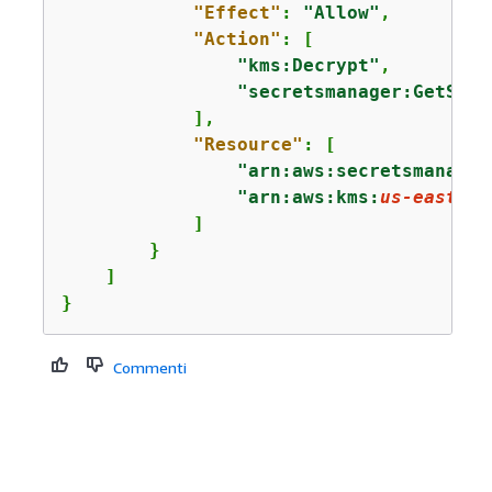
"Effect"
: 
"Allow"
,

"Action"
: [

"kms:Decrypt"
,

"secretsmanager:GetSecr
            ],

"Resource"
: [

"arn:aws:secretsmanager
"arn:aws:kms:
us-east-1
:
            ]

        }

    ]

}
Commenti