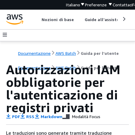
Italiano
Preferenze
Contattaci
F
Nozioni di base
Guide all'assistenza
Documentazione
AWS Batch
Guida per l’utente
Autorizzazioni IAM
Documentazione
AWS Batch
Guida per l’utente
obbligatorie per
l'autenticazione di
registri privati
PDF
RSS
Markdown
Modalità Focus
Le traduzioni sono generate tramite traduzione