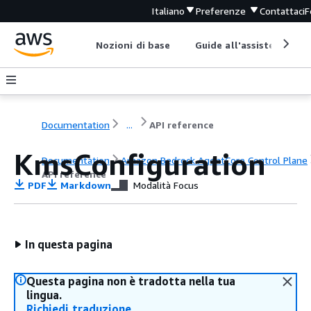
Italiano
Preferenze
Contattaci
F
Nozioni di base
Guide all'assistenza
Documentation
...
API reference
KmsConfiguration
Documentation
Amazon Bedrock AgentCore Control Plane
API reference
PDF
Markdown
Modalità Focus
In questa pagina
Questa pagina non è tradotta nella tua
lingua.
Richiedi traduzione