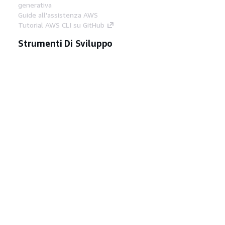
generativa
Guide all'assistenza AWS
Tutorial AWS CLI su GitHub
Strumenti Di Sviluppo
Libreria di esempi di codice AWS
AWS CLI
Centro builder AWS
Blog AWS sugli strumenti per sviluppatori
Link Utili
Scarica il server MCP di AWS Docs
Accedi alla Console AWS
Forum di AWS re:Post
Privacy
Condizioni del sito
Preferenze
cookie
© 2026, Amazon Web Services, Inc. o
società affiliate. Tutti i diritti riservati.
Italiano