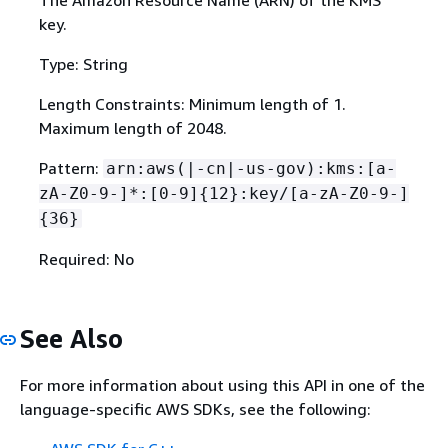
key.
Type: String
Length Constraints: Minimum length of 1.
Maximum length of 2048.
Pattern:
arn:aws(|-cn|-us-gov):kms:[a-
zA-Z0-9-]*:[0-9]
{
12}:key/[a-zA-Z0-9-]
{
36}
Required: No
See Also
For more information about using this API in one of the
language-specific AWS SDKs, see the following: