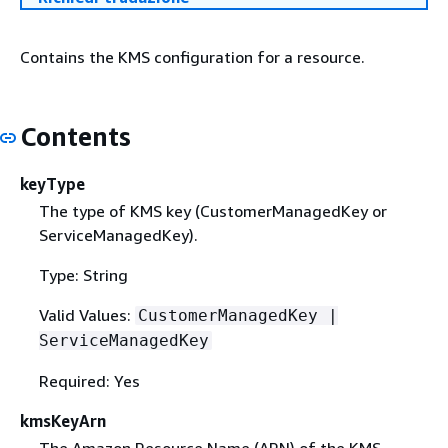
Contains the KMS configuration for a resource.
Contents
keyType
The type of KMS key (CustomerManagedKey or
ServiceManagedKey).
Type: String
Valid Values:
CustomerManagedKey |
ServiceManagedKey
Required: Yes
kmsKeyArn
The Amazon Resource Name (ARN) of the KMS