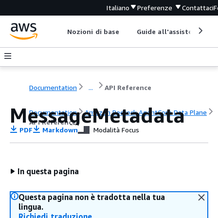
Italiano
Preferenze
Contattaci
F
Nozioni di base
Guide all'assistenza
Documentation
...
API Reference
MessageMetadata
Documentation
Amazon Bedrock AgentCore Data Plane
API Reference
PDF
Markdown
Modalità Focus
In questa pagina
Questa pagina non è tradotta nella tua
lingua.
Richiedi traduzione