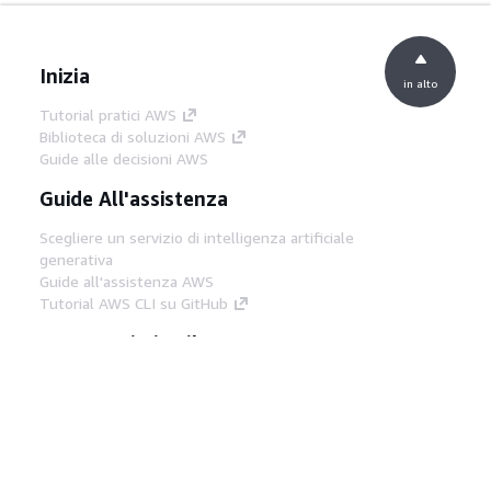
Inizia
in alto
Tutorial pratici AWS
Biblioteca di soluzioni AWS
Guide alle decisioni AWS
Guide All'assistenza
Scegliere un servizio di intelligenza artificiale
generativa
Guide all'assistenza AWS
Tutorial AWS CLI su GitHub
Strumenti Di Sviluppo
Libreria di esempi di codice AWS
AWS CLI
Centro builder AWS
Blog AWS sugli strumenti per sviluppatori
Link Utili