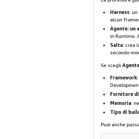
Harness
: un
alcun framew
Agente: un 
in Runtime.
Salta
: crea 
secondo mo
Se scegli
Agent
Framework
Development
Fornitore di
Memoria
: n
Tipo di buil
Puoi anche passa