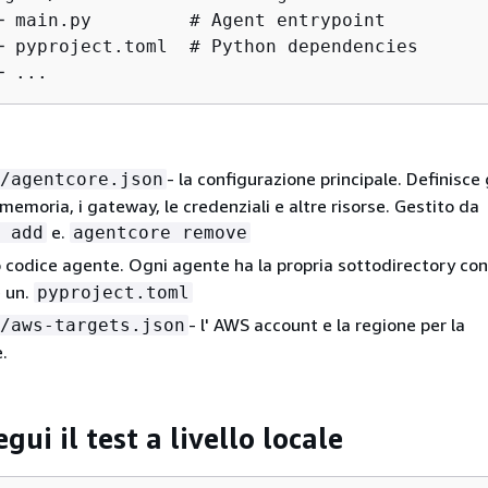
─ main.py         # Agent entrypoint

─ pyproject.toml  # Python dependencies

─ ...
- la configurazione principale. Definisce 
/agentcore.json
i memoria, i gateway, le credenziali e altre risorse. Gestito da
e.
 add
agentcore remove
uo codice agente. Ogni agente ha la propria sottodirectory co
e un.
pyproject.toml
- l' AWS account e la regione per la
/aws-targets.json
.
egui il test a livello locale