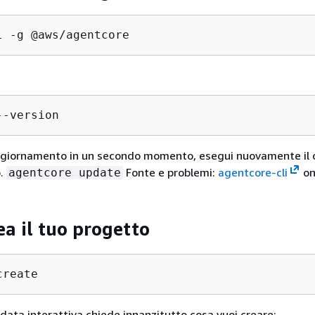
l -g @aws/agentcore
--version
aggiornamento in un secondo momento, esegui nuovamente i
o.
Fonte e problemi:
agentcore-cli
on
agentcore update
ea il tuo progetto
create
data interattiva chiede innanzitutto cosa vuoi creare: