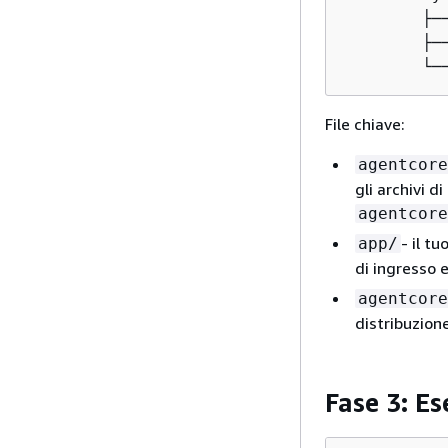
        ├─
        ├─
        └─
File chiave:
agentcore
gli archivi d
agentcore
- il t
app/
di ingresso 
agentcore
distribuzione
Fase 3: Es