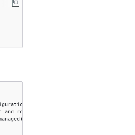
guration

 and region)

anaged)
