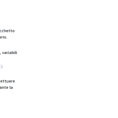
acchetto
rio.
variabili
--
fettuare
ante la