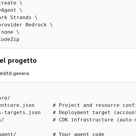
reate \

Agent \

rk Strands \

provider Bedrock \

none \

CodeZip
el progetto
genera:
eate
re/

entcore.json      # Project and resource confi
s-targets.json    # Deployment target (account
k/                # CDK infrastructure (auto-m
Agent/            # Your agent code
