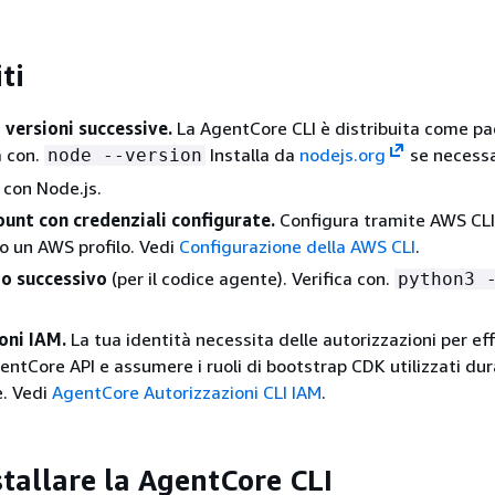
ti
 versioni successive.
La AgentCore CLI è distribuita come p
a con.
Installa da
nodejs.org
se necessa
node --version
 con Node.js.
unt con credenziali configurate.
Configura tramite AWS CLI, 
o un AWS profilo. Vedi
Configurazione della AWS CLI
.
 o successivo
(per il codice agente). Verifica con.
python3 
oni IAM.
La tua identità necessita delle autorizzazioni per ef
ntCore API e assumere i ruoli di bootstrap CDK utilizzati dur
e. Vedi
AgentCore Autorizzazioni CLI IAM
.
stallare la AgentCore CLI