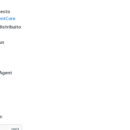
iesto
entCore
istribuito
un
 Agent
e: