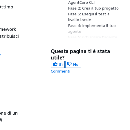
AgentCore CLI
Ottimo
Fase 2: Crea il tuo progetto
Fase 3: Esegui il test a
livello locale
Fase 4: Implementa il tuo
ramework
agente
tribuisci
Fase 5: richiamare l'agente
distribuito
Aggiungi funzionalità al tuo
Questa pagina ti è stata
è
progetto
utile?
Visualizza registri e tracce
Sì
No
Eliminazione
Commenti
Fasi successive
one di un
i