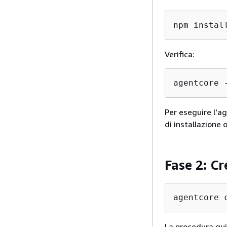
npm instal
Verifica:
agentcore 
Per eseguire l'
di installazione 
Fase 2: Cr
agentcore 
La procedura gui