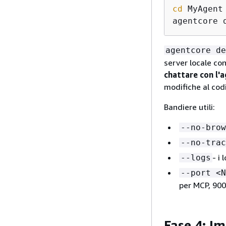
cd
 MyAgent

agentcore 
agentcore de
server locale con
chattare con l'
modifiche al co
Bandiere utili:
--no-brow
--no-trac
- i
--logs
--port <N
per MCP, 900
Fase 4: I