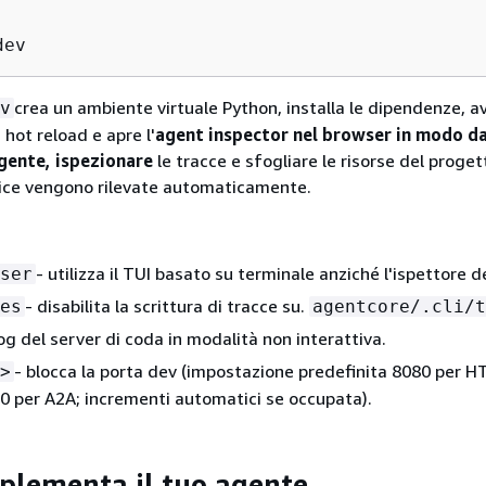
dev
crea un ambiente virtuale Python, installa le dipendenze, a
v
 hot reload e apre l'
agent inspector nel browser in modo d
agente, ispezionare
le tracce e sfogliare le risorse del proget
dice vengono rilevate automaticamente.
- utilizza il TUI basato su terminale anziché l'ispettore d
ser
- disabilita la scrittura di tracce su.
es
agentcore/.cli/t
 log del server di coda in modalità non interattiva.
- blocca la porta dev (impostazione predefinita 8080 per H
>
0 per A2A; incrementi automatici se occupata).
mplementa il tuo agente