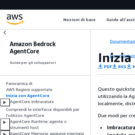
Nozioni di base
Guide all'ass
Documentaz
Amazon Bedrock
AgentCore
Inizi
Documentaz
Guida per gli sviluppatori
PDF
RSS
M
Panoramica di
Questo quickstar
AWS Regioni supportate
Inizia con AgentCore
utilizzando la Ag
AgentCore imbracatura
localmente, distr
Comprendi le interfacce disponibili per
Due modi per cre
l'utilizzo AgentCore
AgentCore Runtime: agente o
Imbracatura
strumenti host
AgentCore Memoria: aggiungi memoria
(modello, pr