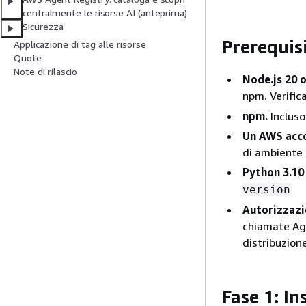
centralmente le risorse AI (anteprima)
Sicurezza
Prerequisi
Applicazione di tag alle risorse
Quote
Note di rilascio
Node.js 20 o
npm. Verific
npm.
Incluso
Un AWS acco
di ambiente 
Python 3.10
version
Autorizzazi
chiamate Age
distribuzion
Fase 1: In