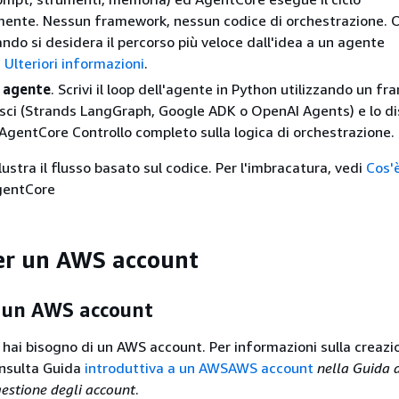
ente. Nessun framework, nessun codice di orchestrazione. 
ndo si desidera il percorso più veloce dall'idea a un agente
.
Ulteriori informazioni
.
 agente
. Scrivi il loop dell'agente in Python utilizzando un f
sci (Strands LangGraph, Google ADK o OpenAI Agents) e lo dis
AgentCore Controllo completo sulla logica di orchestrazione.
ustra il flusso basato sul codice. Per l'imbracatura, vedi
Cos'
AgentCore
 per un AWS account
er un AWS account
, hai bisogno di un AWS account. Per informazioni sulla creazi
nsulta Guida
introduttiva a un AWSAWS account
nella Guida d
gestione degli account
.