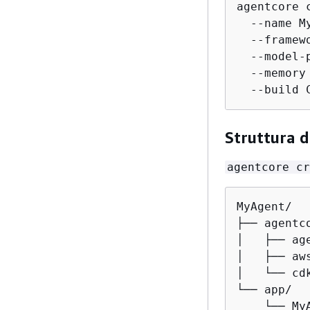
agentcore c
  --name My
  --framewo
  --model-
  --memory 
  --build 
Struttura d
agentcore cr
MyAgent/

├── agentco
│   ├── ag
│   ├── aw
│   └── cd
└── app/

    └── My