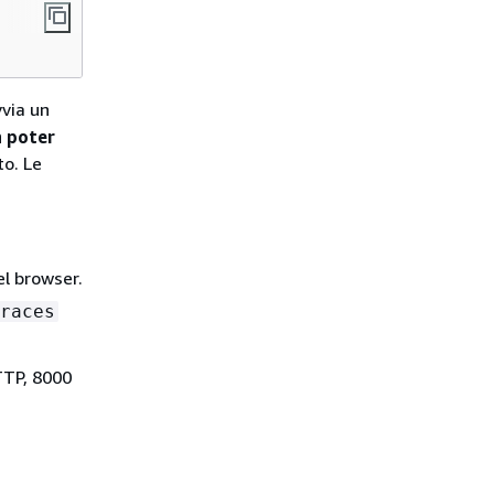
vvia un
a poter
to. Le
el browser.
races
TTP, 8000