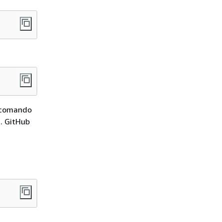
l comando
. GitHub