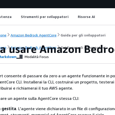
istenza
Strumenti per sviluppatori
Risorse AI
ione
Amazon Bedrock AgentCore
Guida per gli sviluppatori
a a usare Amazon Bedr
ione
Amazon Bedrock AgentCore
Guida per gli sviluppatori
arkdown
Modalità Focus
t consente di passare da zero a un agente funzionante in po
entCore CLI. Installerai la CLI, costruirai un progetto, testerai
ibuirai e richiamerai il tuo AWS agente.
are un agente sulla AgentCore stessa CLI:
 gestita
. L'agente viene dichiarato in un file di configurazion
ompt, strumenti, memoria) ed AgentCore esegue il ciclo