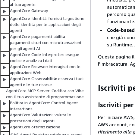
al tuo agente
automaticam
AgentCore Gateway
percorso qua
AgentCore Identità: fornisci la gestione
funzionante
delle identità per le applicazioni degli
Code-based
agenti
AgentCore pagamenti: abilita
che già cono
pagamenti sicuri con microtransazioni
su Runtime. 
per gli agenti AI
AgentCore Code Interpreter: esegue
Questa pagina ill
codice e analizza i dati
l'imbracatura. 
AgentCore Browser: interagisci con le
applicazioni Web
AgentCore Osservabilità: osserva i tuoi
agenti e le tue risorse
Iscriviti
AgentCore MCP Server: Codifica con Vibe
con il tuo assistente di programmazione
Politica in AgentCore: Control Agent
Iscriviti p
Interactions
AgentCore Valutazioni: valuta le
Per iniziare AWS
prestazioni degli agenti
AWS account, co
AgentCore ottimizzazione
riferimento alla 
AWS Agent Registry: cataloga e scopri