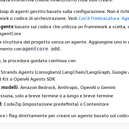
 loop di agenti gestito basato sulla configurazione. Non è rich
ork o codice di orchestrazione. Vedi
Cos'è l'imbracatura. Ag
agente
basato sul codice che utilizza un framework a scelta, d
 AgentCore
la struttura del progetto senza un agente. Aggiungine uno in 
mento con
.
agentcore add
e
, la procedura guidata continua con:
: Strands Agents (consigliato) LangChain/LangGraph, Google
 Kit o OpenAI Agents SDK
 modelli
: Amazon Bedrock, Anthropic, OpenAI o Gemini
essuna, solo a breve termine o a lungo e breve termine
d
: CodeZip (impostazione predefinita) o Contenitore
re i flag direttamente per creare un agente basato sul codic