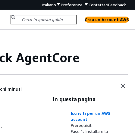
Italiano
Preferenze
Contattaci
Feedback
Crea un Account AWS
ock AgentCore
chi minuti
In questa pagina
Iscriviti per un AWS
account
Prerequisiti
e
Fase 1: Installare la