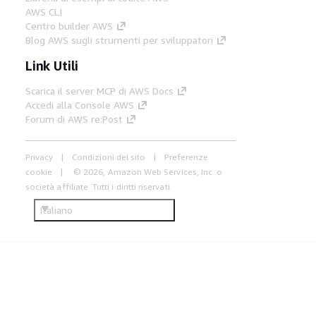
AWS CLI
Centro builder AWS
Blog AWS sugli strumenti per sviluppatori
Link Utili
Scarica il server MCP di AWS Docs
Accedi alla Console AWS
Forum di AWS re:Post
Privacy
Condizioni del sito
Preferenze
cookie
© 2026, Amazon Web Services, Inc. o
società affiliate. Tutti i diritti riservati.
Italiano