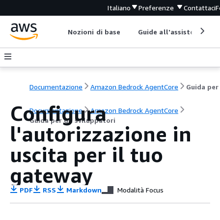
Italiano
Preferenze
Contattaci
F
Nozioni di base
Guide all'assistenza
Documentazione
Amazon Bedrock AgentCore
Configura
Documentazione
Amazon Bedrock AgentCore
Guida per gli sviluppatori
l'autorizzazione in
uscita per il tuo
gateway
PDF
RSS
Markdown
Modalità Focus