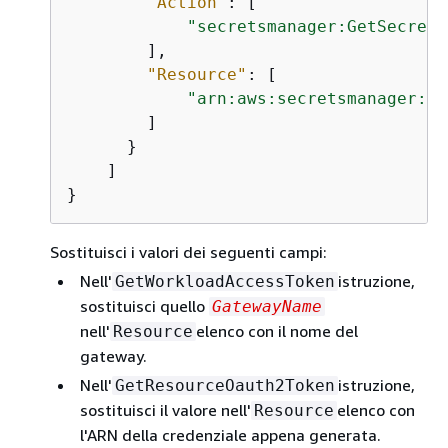
"Action"
: [

"secretsmanager:GetSecretV
        ],

"Resource"
: [

"arn:aws:secretsmanager:us
        ]

      }

    ]

}
Sostituisci i valori dei seguenti campi:
Nell'
istruzione,
GetWorkloadAccessToken
sostituisci quello
GatewayName
nell'
elenco con il nome del
Resource
gateway.
Nell'
istruzione,
GetResourceOauth2Token
sostituisci il valore nell'
elenco con
Resource
l'ARN della credenziale appena generata.