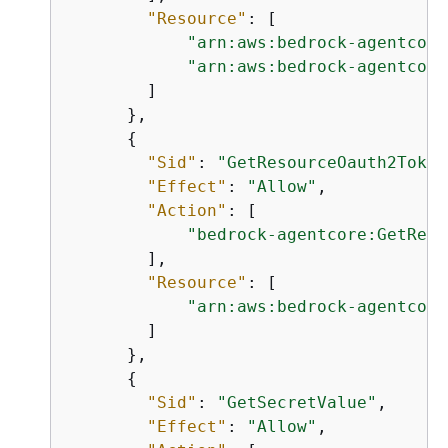
"Resource"
: [

"arn:aws:bedrock-agentcore
"arn:aws:bedrock-agentcore
        ]

      },

{
"Sid"
: 
"GetResourceOauth2Token
"Effect"
: 
"Allow"
,

"Action"
: [

"bedrock-agentcore:GetReso
        ],

"Resource"
: [

"arn:aws:bedrock-agentcore
        ]

      },

{
"Sid"
: 
"GetSecretValue"
,

"Effect"
: 
"Allow"
,
