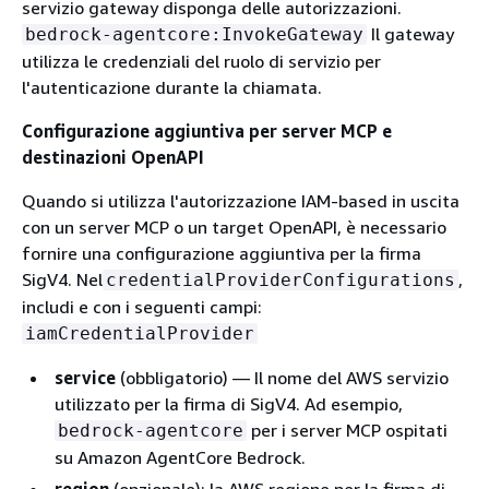
servizio gateway disponga delle autorizzazioni.
Il gateway
bedrock-agentcore:InvokeGateway
utilizza le credenziali del ruolo di servizio per
l'autenticazione durante la chiamata.
Configurazione aggiuntiva per server MCP e
destinazioni OpenAPI
Quando si utilizza l'autorizzazione IAM-based in uscita
con un server MCP o un target OpenAPI, è necessario
fornire una configurazione aggiuntiva per la firma
SigV4. Nel
,
credentialProviderConfigurations
includi e con i seguenti campi:
iamCredentialProvider
service
(obbligatorio) — Il nome del AWS servizio
utilizzato per la firma di SigV4. Ad esempio,
per i server MCP ospitati
bedrock-agentcore
su Amazon AgentCore Bedrock.
region
(opzionale): la AWS regione per la firma di