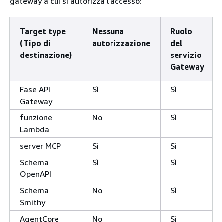
gateway a cui si autorizza l'accesso:
Target type
Nessuna
Ruolo
(Tipo di
autorizzazione
del
destinazione)
servizio
Gateway
Fase API
Sì
Sì
Gateway
funzione
No
Sì
Lambda
server MCP
Sì
Sì
Schema
Sì
Sì
OpenAPI
Schema
No
Sì
Smithy
AgentCore
No
Sì