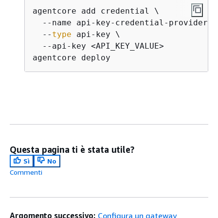
agentcore add credential \

  --name api-key-credential-provider \

  --
type
 api-key \

  --api-key <API_KEY_VALUE>

agentcore deploy
Questa pagina ti è stata utile?
Sì
No
Commenti
Argomento successivo:
Configura un gateway