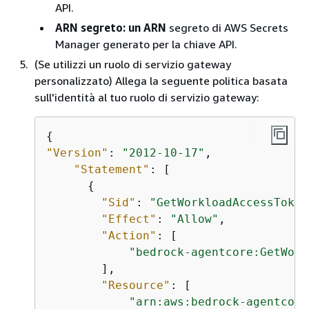
API.
ARN segreto: un ARN
segreto di AWS Secrets
Manager generato per la chiave API.
(Se utilizzi un ruolo di servizio gateway
personalizzato) Allega la seguente politica basata
sull'identità al tuo ruolo di servizio gateway:
{
"Version"
: 
"2012-10-17"
,

"Statement"
: [

{
"Sid"
: 
"GetWorkloadAccessToken
"Effect"
: 
"Allow"
,

"Action"
: [

"bedrock-agentcore:GetWork
        ],

"Resource"
: [

"arn:aws:bedrock-agentcore