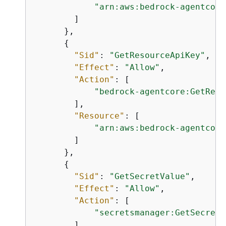
"arn:aws:bedrock-agentcore
        ]

      },

{
"Sid"
: 
"GetResourceApiKey"
,

"Effect"
: 
"Allow"
,

"Action"
: [

"bedrock-agentcore:GetReso
        ],

"Resource"
: [

"arn:aws:bedrock-agentcore
        ]

      },

{
"Sid"
: 
"GetSecretValue"
,

"Effect"
: 
"Allow"
,

"Action"
: [

"secretsmanager:GetSecretV
        ],
