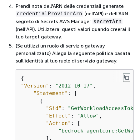
Prendi nota dell'ARN delle credenziali generate
(nell'API) e dell'ARN
credentialProviderArn
segreto di Secrets AWS Manager
secretArn
(nell'API). Utilizzerai questi valori quando creerai il
tuo target gateway.
(Se utilizzi un ruolo di servizio gateway
personalizzato) Allega la seguente politica basata
sull'identità al tuo ruolo di servizio gateway:
{
"Version"
: 
"2012-10-17"
,

"Statement"
: [

{
"Sid"
: 
"GetWorkloadAccessToken
"Effect"
: 
"Allow"
,

"Action"
: [

"bedrock-agentcore:GetWork
        ],
