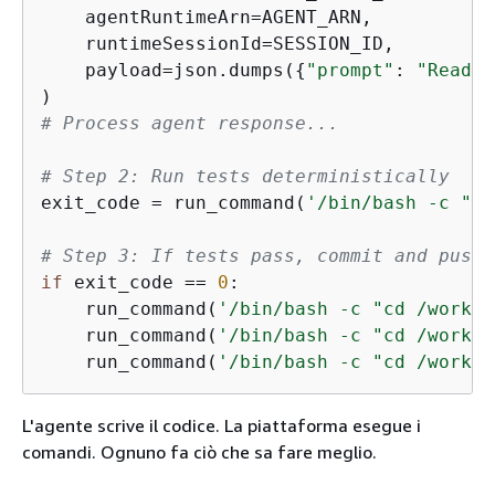
    agentRuntimeArn=AGENT_ARN,

    runtimeSessionId=SESSION_ID,

    payload=json.dumps(
{
"prompt"
: 
"Read J
# Process agent response...
# Step 2: Run tests deterministically
exit_code = run_command(
'/bin/bash -c "cd
# Step 3: If tests pass, commit and push
if
 exit_code == 
0
:

    run_command(
'/bin/bash -c "cd /worksp
    run_command(
'/bin/bash -c "cd /worksp
    run_command(
'/bin/bash -c "cd /worksp
L'agente scrive il codice. La piattaforma esegue i
comandi. Ognuno fa ciò che sa fare meglio.