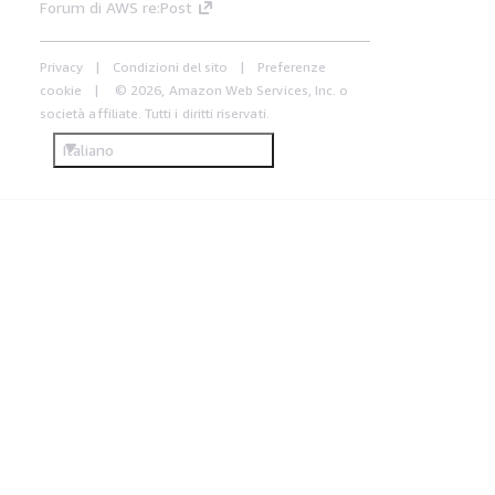
Forum di AWS re:Post
Privacy
Condizioni del sito
Preferenze
cookie
© 2026, Amazon Web Services, Inc. o
società affiliate. Tutti i diritti riservati.
Italiano