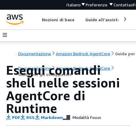
Italiano
Preferenze
Contattaci
F
Nozioni di base
Guide all'assistenza
Documentazione
Amazon Bedrock AgentCore
Esegui comandi
Documentazione
Amazon Bedrock AgentCore
Guida per gli sviluppatori
shell nelle sessioni
AgentCore di
Runtime
PDF
RSS
Markdown
Modalità Focus