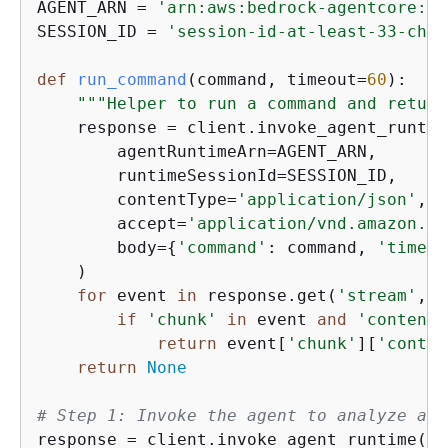
AGENT_ARN = 
'arn:aws:bedrock-agentcore:us
SESSION_ID = 
'session-id-at-least-33-char
def
run_command
(
command, timeout=
60
):
"""Helper to run a command and return
    response = client.invoke_agent_runtim
        agentRuntimeArn=AGENT_ARN,

        runtimeSessionId=SESSION_ID,

        contentType=
'application/json'
,

        accept=
'application/vnd.amazon.ev
        body=
{
'command'
: command, 
'timeou
    )

for
 event 
in
 response.get(
'stream'
, [
if
'chunk'
in
 event 
and
'contentS
return
 event[
'chunk'
][
'conten
return
None
# Step 1: Invoke the agent to analyze and
response = client.invoke_agent_runtime(
