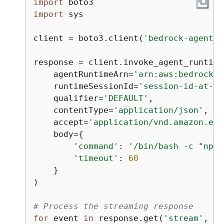
import
import
 sys

client = boto3.client(
'bedrock-agentco
response = client.invoke_agent_runtime
    agentRuntimeArn=
'arn:aws:bedrock-a
    runtimeSessionId=
'session-id-at-le
    qualifier=
'DEFAULT'
,

    contentType=
'application/json'
,

    accept=
'application/vnd.amazon.eve
    body=
{
'command'
: 
'/bin/bash -c "npm 
'timeout'
: 
60
    }

)

# Process the streaming response
for
 event 
in
 response.get(
'stream'
, []