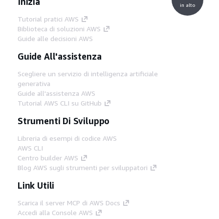
Inizia
in alto
Tutorial pratici AWS
Biblioteca di soluzioni AWS
Guide alle decisioni AWS
Guide All'assistenza
Scegliere un servizio di intelligenza artificiale
generativa
Guide all'assistenza AWS
Tutorial AWS CLI su GitHub
Strumenti Di Sviluppo
Libreria di esempi di codice AWS
AWS CLI
Centro builder AWS
Blog AWS sugli strumenti per sviluppatori
Link Utili
Scarica il server MCP di AWS Docs
Accedi alla Console AWS