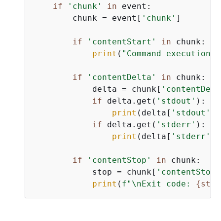
if
'chunk'
in
 event:

        chunk = event[
'chunk'
]

if
'contentStart'
in
 chunk:

print
(
"Command execution s
if
'contentDelta'
in
 chunk:

            delta = chunk[
'contentDelt
if
 delta.get(
'stdout'
):

print
(delta[
'stdout'
],
if
 delta.get(
'stderr'
):

print
(delta[
'stderr'
],
if
'contentStop'
in
 chunk:

            stop = chunk[
'contentStop'
print
(
f"\nExit code: 
{
stop