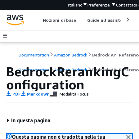
Italiano
Preferenze
Contattaci
F
Nozioni di base
Guide all'assistenza
Documentation
Amazon Bedrock
Bedrock API Referenc
BedrockRerankingC
Documentation
Amazon Bedrock
Bedrock API Referenc
onfiguration
PDF
Markdown
Modalità Focus
In questa pagina
Questa pagina non è tradotta nella tua