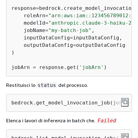
response=bedrock.create_model_invocation_j
    roleArn=
"arn:aws:iam::123456789012:ro
    modelId=
"anthropic.claude-3-haiku-202
    jobName=
"my-batch-job"
,

    inputDataConfig=inputDataConfig,

    outputDataConfig=outputDataConfig

)

jobArn = response.get(
'jobArn'
)
Restituisci lo
del processo.
status
bedrock.get_model_invocation_job(jobIdent
Elenca i lavori di inferenza in batch che.
Failed