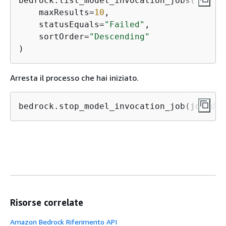
bedrock.list_model_invocation_jobs(

    maxResults=
10
,

    statusEquals=
"Failed"
,

    sortOrder=
"Descending"
)
Arresta il processo che hai iniziato.
bedrock.stop_model_invocation_job(jobIden
Risorse correlate
Amazon Bedrock Riferimento API