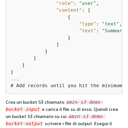
"role"
: 
"user"
, 

"content"
: [

{
"type"
: 
"text"
, 

"text"
: 
"Summariz
                    } 

                ]

            }

        ]

    }

}

... 

# Add records until you hit the minimum
Crea un bucket S3 chiamato
amzn-s3-demo-
e carica il file su di esso. Quindi crea
bucket-input
un bucket S3 chiamato su cui
amzn-s3-demo-
scrivere i file di output. Esegui il
bucket-output