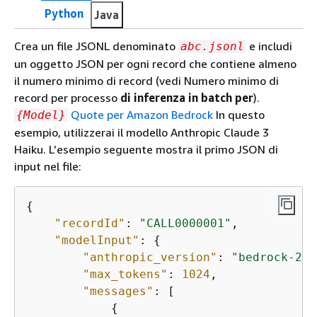
Python
Java
Crea un file JSONL denominato
e includi
abc.jsonl
un oggetto JSON per ogni record che contiene almeno
il numero minimo di record (vedi Numero minimo di
record per processo
di inferenza in batch per
).
Quote per Amazon Bedrock
In questo
{
Model}
esempio, utilizzerai il modello Anthropic Claude 3
Haiku. L’esempio seguente mostra il primo JSON di
input nel file:
{
"recordId"
: 
"CALL0000001"
, 

"modelInput"
: 
{
"anthropic_version"
: 
"bedrock-202
"max_tokens"
: 
1024
,

"messages"
: [ 

{