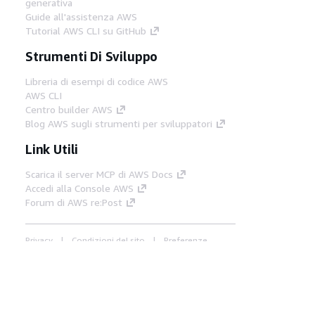
generativa
Guide all'assistenza AWS
Tutorial AWS CLI su GitHub
Strumenti Di Sviluppo
Libreria di esempi di codice AWS
AWS CLI
Centro builder AWS
Blog AWS sugli strumenti per sviluppatori
Link Utili
Scarica il server MCP di AWS Docs
Accedi alla Console AWS
Forum di AWS re:Post
Privacy
Condizioni del sito
Preferenze
cookie
© 2026, Amazon Web Services, Inc. o
società affiliate. Tutti i diritti riservati.
Italiano