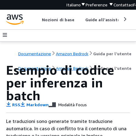
Italiano
Preferenze
Contattaci
F
Nozioni di base
Guide all'assistenza
Documentazione
Amazon Bedrock
Guida per l'utente
Esempio di codice
Documentazione
Amazon Bedrock
Guida per l'utente
per inferenza in
batch
RSS
Markdown
Modalità Focus
Le traduzioni sono generate tramite traduzione
automatica. In caso di conflitto tra il contenuto di una
traduzione e la versione originale in Inglese,