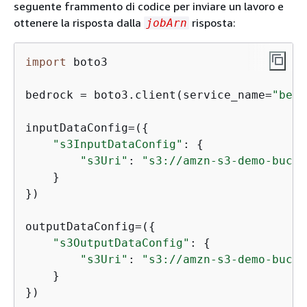
seguente frammento di codice per inviare un lavoro e
ottenere la risposta dalla
risposta:
jobArn
import
 boto3

bedrock = boto3.client(service_name=
"bedr
inputDataConfig=(
{
"s3InputDataConfig"
: 
{
"s3Uri"
: 
"s3://amzn-s3-demo-bucke
    }

})

outputDataConfig=(
{
"s3OutputDataConfig"
: 
{
"s3Uri"
: 
"s3://amzn-s3-demo-bucke
    }

})
