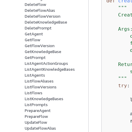
def
crea
DeleteFlow
"""

DeleteFlowAlias
    Crea
DeleteFlowVersion
DeleteKnowledgeBase
DeletePrompt
    Args:
GetAgent
        
GetFlow
        
GetFlowVersion
        
GetKnowledgeBase
GetPrompt
ListAgentActionGroups
    Retur
ListAgentKnowledgeBases
        
ListAgents
    """
ListFlowAliases
try
:

ListFlowVersions
ListFlows
ListKnowledgeBases
        
ListPrompts
PrepareAgent
PrepareFlow
        
UpdateFlow
        
UpdateFlowAlias