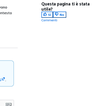
Questa pagina ti è stata
evono
utile?
ontesto
Sì
No
Commenti
S
.