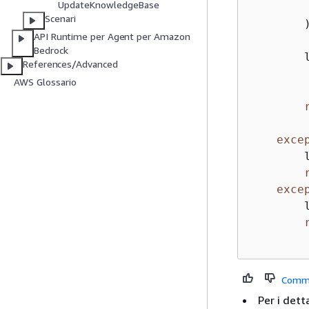
UpdateKnowledgeBase
        
Scenari
        )
API Runtime per Agent per Amazon
Bedrock
        
References/Advanced
        
AWS Glossario
exce
        
exce
        
Comm
Per i dett