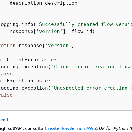
    description=description



logging.info(
"Successfully created flow versi
    response[
'version'
], flow_id)

return
 response[
'version'
]

pt
 ClientError 
as
 e:

logging.exception(
"Client error creating flow
raise
pt
 Exception 
as
 e:

logging.exception(
"Unexpected error creating 
raise
enti
agli sull'API, consulta
CreateFlowVersion AWS
SDK for Python (