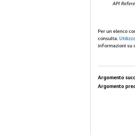
API Refer
Per un elenco co
consulta.
Utiliz
informazioni su c
Argomento succ
Argomento prec