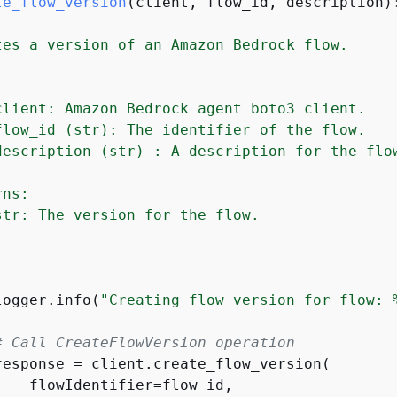
te_flow_version
(
client, flow_id, description
)
tes a version of an Amazon Bedrock flow.



client: Amazon Bedrock agent boto3 client.

flow_id (str): The identifier of the flow.

description (str) : A description for the flow
ns:

str: The version for the flow.

logger.info(
"Creating flow version for flow: 
# Call CreateFlowVersion operation
response = client.create_flow_version(

    flowIdentifier=flow_id,
