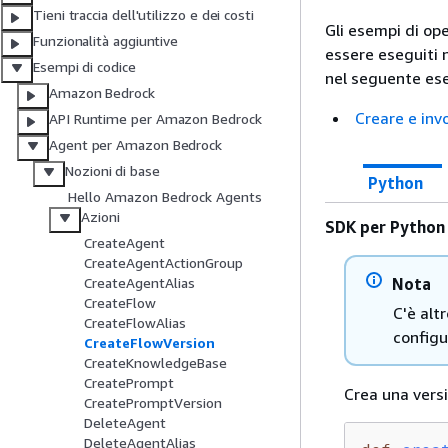
Tieni traccia dell'utilizzo e dei costi
Gli esempi di op
Funzionalità aggiuntive
essere eseguiti 
Esempi di codice
nel seguente ese
Amazon Bedrock
Creare e inv
API Runtime per Amazon Bedrock
Agent per Amazon Bedrock
Nozioni di base
Python
Hello Amazon Bedrock Agents
Azioni
SDK per Python
CreateAgent
CreateAgentActionGroup
Nota
CreateAgentAlias
CreateFlow
C'è alt
CreateFlowAlias
configu
CreateFlowVersion
CreateKnowledgeBase
CreatePrompt
Crea una vers
CreatePromptVersion
DeleteAgent
DeleteAgentAlias