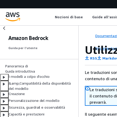
Nozioni di base
Guide all'ass
Documentaz
Amazon Bedrock
Utiliz
Documentaz
Guida per l'utente
RSS
Markdo
Panoramica di
Guida introduttiva
Le traduzioni so
I modelli a colpo d'occhio
contenuto di una 
&amp;Compatibilità della disponibilità
del modello
Le traduzioni 
Creazione
il contenuto d
Personalizzazione del modello
prevarrà.
Sicurezza, guardrail e osservabilità
Il seguente esem
Capacità e prestazioni