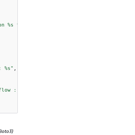
on %s for flow %s."
,

: %s"
, 
str
(e))

flow : %s"
, 
str
(e))

Boto3)