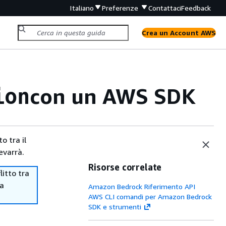
Italiano
Preferenze
Contattaci
Feedback
Crea un Account AWS
con un AWS SDK
ion
o tra il
evarrà.
Risorse correlate
itto tra
ma
Amazon Bedrock Riferimento API
AWS CLI comandi per Amazon Bedrock
SDK e strumenti