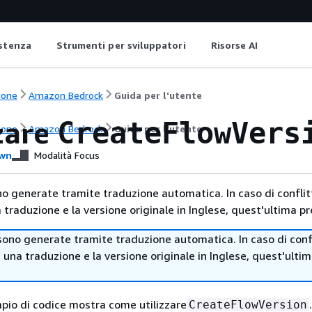
istenza
Strumenti per sviluppatori
Risorse AI
ione
Amazon Bedrock
Guida per l'utente
zare
CreateFlowVers
ione
Amazon Bedrock
Guida per l'utente
wn
Modalità Focus
no generate tramite traduzione automatica. In caso di conflitt
traduzione e la versione originale in Inglese, quest'ultima pr
sono generate tramite traduzione automatica. In caso di confl
i una traduzione e la versione originale in Inglese, quest'ulti
pio di codice mostra come utilizzare
.
CreateFlowVersion