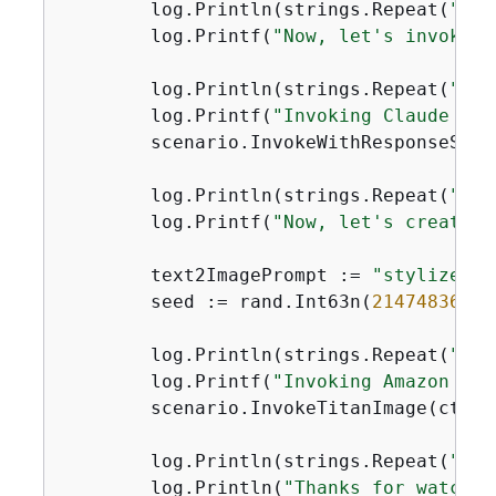
	log.Println(strings.Repeat(
"="
,
	log.Printf(
"Now, let's invoke C
	log.Println(strings.Repeat(
"-"
,
	log.Printf(
"Invoking Claude wit
	scenario.InvokeWithResponseStream(ctx, text2textPrompt)

	log.Println(strings.Repeat(
"="
,
	log.Printf(
"Now, let's create a
	text2ImagePrompt := 
"stylized p
	seed := rand.Int63n(
2147483648
)

	log.Println(strings.Repeat(
"-"
,
	log.Printf(
"Invoking Amazon Tit
	scenario.InvokeTitanImage(ctx, text2ImagePrompt, seed)

	log.Println(strings.Repeat(
"="
,
	log.Println(
"Thanks for watchin