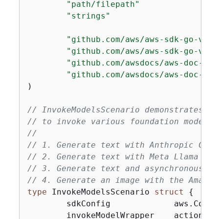
"path/filepath"
"strings"
"github.com/aws/aws-sdk-go-v2/a
"github.com/aws/aws-sdk-go-v2/s
"github.com/awsdocs/aws-doc-sdk
"github.com/awsdocs/aws-doc-sdk
)

// InvokeModelsScenario demonstrates ho
// to invoke various foundation models 
//
// 1. Generate text with Anthropic Clau
// 2. Generate text with Meta Llama 2 C
// 3. Generate text and asynchronously 
// 4. Generate an image with the Amazon
type
 InvokeModelsScenario 
struct
{
	sdkConfig             aws.Config

	invokeModelWrapper    actions.InvokeModelWrapper
