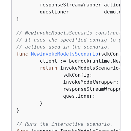
	responseStreamWrapper actions.InvokeModelWithResponseStreamWrapper

	questioner            demotools.IQuestioner

}

// NewInvokeModelsScenario constructs a
// It uses the specified config to get 
// actions used in the scenario.
func
NewInvokeModelsScenario
(sdkConfig 
	client := bedrockruntime.NewFromConfig(sdkConfig)

return
 InvokeModelsScenario
{
		sdkConfig:             sdkConfig,

		invokeModelWrapper:   
		responseStreamWrapper
		questioner:            questioner,

	}

}

// Runs the interactive scenario.