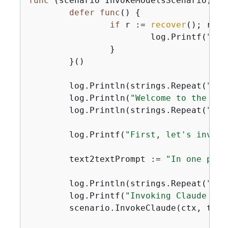
func
(scenario InvokeModelsScenario)
Ru
defer
func
()
{
if
 r := 
recover
(); r !=
			log.Printf(
"Som
		}

	}()

	log.Println(strings.Repeat(
"="
,
	log.Println(
"Welcome to the Ama
	log.Println(strings.Repeat(
"="
,
	log.Printf(
"First, let's invoke
	text2textPrompt := 
"In one para
	log.Println(strings.Repeat(
"-"
,
	log.Printf(
"Invoking Claude wit
	scenario.InvokeClaude(ctx, text2textPrompt)
