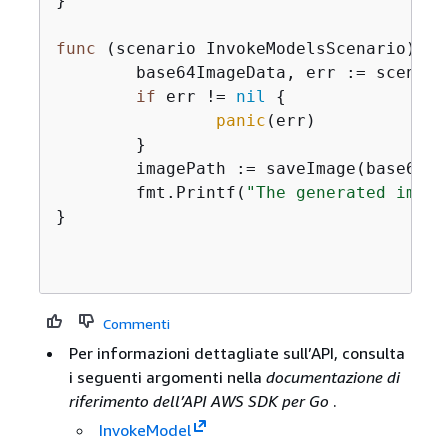
}

func
(scenario InvokeModelsScenario)
In
	base64ImageData, err := scenario.invokeModelWrapper.InvokeTitanImage(ctx, prompt, seed)

if
 err != 
nil
{
panic
(err)

	}

	imagePath := saveImage(base64Im
	fmt.Printf(
"The generated image
}

Commenti
Per informazioni dettagliate sull’API, consulta
i seguenti argomenti nella
documentazione di
riferimento dell’API AWS SDK per Go
.
InvokeModel