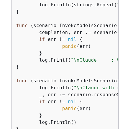
	log.Println(strings.Repeat(
"="
,
}

func
(scenario InvokeModelsScenario)
In
	completion, err := scenario.invokeModelWrapper.InvokeClaude(ctx, prompt)

if
 err != 
nil
{
panic
(err)

	}

	log.Printf(
"\nClaude     : %v\n
}

func
(scenario InvokeModelsScenario)
In
	log.Println(
"\nClaude with resp
	_, err := scenario.responseStreamWrapper.InvokeModelWithResponseStream(ctx, prompt)

if
 err != 
nil
{
panic
(err)

	}

	log.Println()
