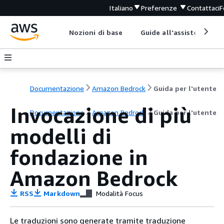
Italiano
Preferenze
Contattaci
F
Nozioni di base
Guide all'assistenza
Documentazione
Amazon Bedrock
Guida per l'utente
Invocazione di più
Documentazione
Amazon Bedrock
Guida per l'utente
modelli di
fondazione in
Amazon Bedrock
RSS
Markdown
Modalità Focus
Le traduzioni sono generate tramite traduzione