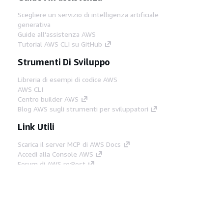
Scegliere un servizio di intelligenza artificiale
generativa
Guide all'assistenza AWS
Tutorial AWS CLI su GitHub
Strumenti Di Sviluppo
Libreria di esempi di codice AWS
AWS CLI
Centro builder AWS
Blog AWS sugli strumenti per sviluppatori
Link Utili
Scarica il server MCP di AWS Docs
Accedi alla Console AWS
Forum di AWS re:Post
Privacy
Condizioni del sito
Preferenze
cookie
© 2026, Amazon Web Services, Inc. o
società affiliate. Tutti i diritti riservati.