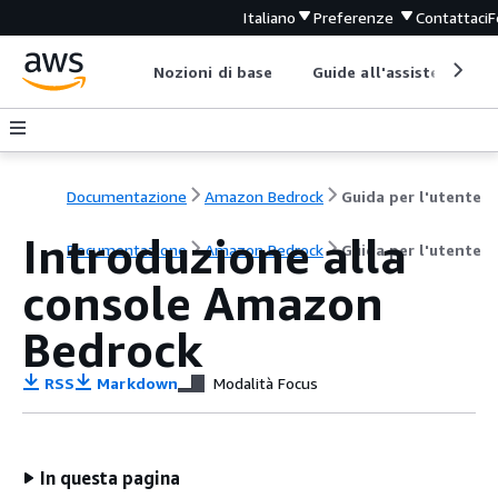
Italiano
Preferenze
Contattaci
F
Nozioni di base
Guide all'assistenza
Documentazione
Amazon Bedrock
Guida per l'utente
Introduzione alla
Documentazione
Amazon Bedrock
Guida per l'utente
console Amazon
Bedrock
RSS
Markdown
Modalità Focus
In questa pagina