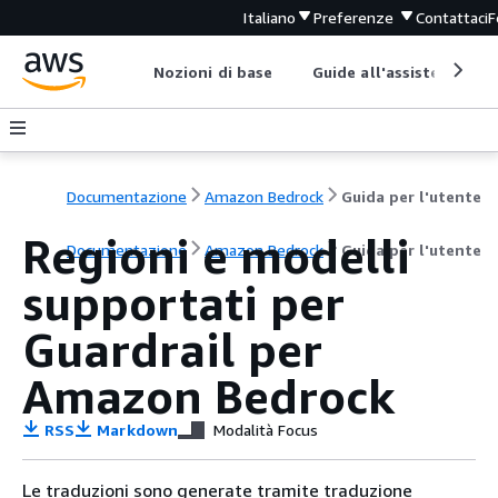
Italiano
Preferenze
Contattaci
F
Nozioni di base
Guide all'assistenza
Documentazione
Amazon Bedrock
Guida per l'utente
Regioni e modelli
Documentazione
Amazon Bedrock
Guida per l'utente
supportati per
Guardrail per
Amazon Bedrock
RSS
Markdown
Modalità Focus
Le traduzioni sono generate tramite traduzione