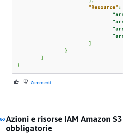
			],

"Resource"
: [

"arn:aw
"arn:aw
"arn:aw
"arn:aw
			]

		}

	]

}
Commenti
Azioni e risorse IAM Amazon S3
obbligatorie