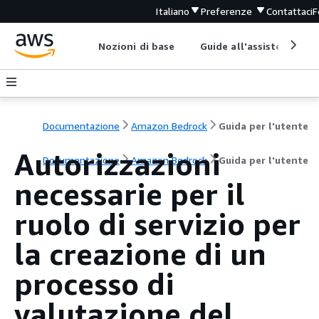
Italiano
Preferenze
Contattaci
F
Nozioni di base
Guide all'assistenza
Documentazione
Amazon Bedrock
Guida per l'utente
Autorizzazioni
Documentazione
Amazon Bedrock
Guida per l'utente
necessarie per il
ruolo di servizio per
la creazione di un
processo di
valutazione del