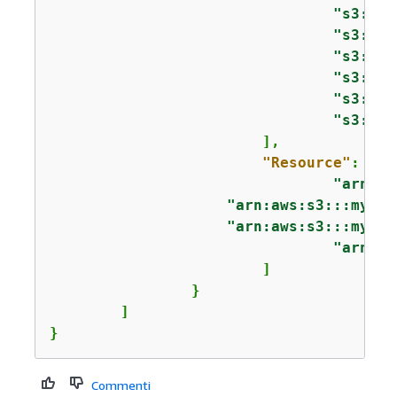
"s3:Get
"s3:Lis
"s3:Put
"s3:Get
"s3:Abo
"s3:Lis
			],

"Resource"
: [

"arn:aw
"arn:aws:s3:::my_cu
"arn:aws:s3:::my_cu
"arn:aw
			]

		}

	]

}
Commenti