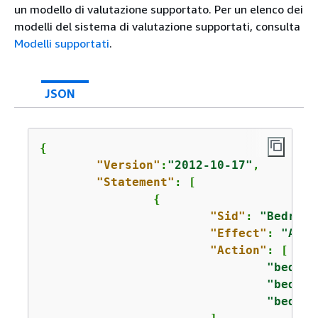
un modello di valutazione supportato. Per un elenco dei
modelli del sistema di valutazione supportati, consulta
Modelli supportati
.
JSON
{
"Version"
:
"2012-10-17"
,

"Statement"
: [

{
"Sid"
: 
"Bedrock
"Effect"
: 
"Allo
"Action"
: [

"bedroc
"bedroc
"bedroc