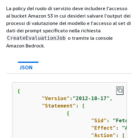
La policy del ruolo di servizio deve includere l’accesso
al bucket Amazon S3 in cui desideri salvare l’output dei
processi di valutazione del modello e l’accesso al set di
dati dei prompt specificato nella richiesta
o tramite la console
CreateEvaluationJob
Amazon Bedrock.
JSON
{
"Version"
:
"2012-10-17"
,

"Statement"
: [

{
"Sid"
: 
"FetchAn
"Effect"
: 
"Allo
"Action"
: [
