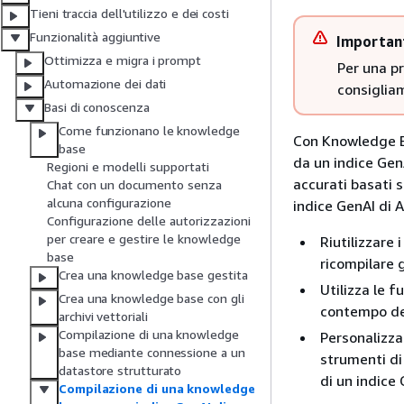
Tieni traccia dell'utilizzo e dei costi
Funzionalità aggiuntive
Importan
Ottimizza e migra i prompt
Per una pr
Automazione dei dati
consigli
Basi di conoscenza
Come funzionano le knowledge
Con Knowledge B
base
da un indice GenA
Regioni e modelli supportati
accurati basati 
Chat con un documento senza
alcuna configurazione
indice GenAI di
Configurazione delle autorizzazioni
per creare e gestire le knowledge
Riutilizzare
base
ricompilare gl
Crea una knowledge base gestita
Utilizza le 
Crea una knowledge base con gli
contempo del
archivi vettoriali
Compilazione di una knowledge
Personalizza
base mediante connessione a un
strumenti d
datastore strutturato
di un indice
Compilazione di una knowledge