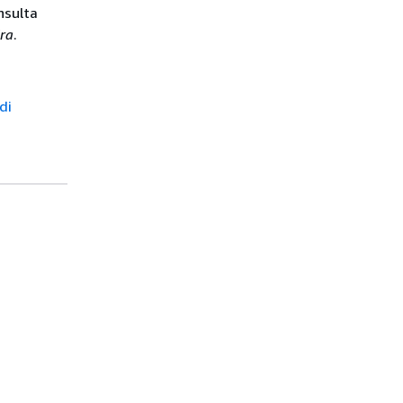
nsulta
dra
.
di