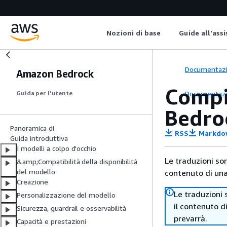
Nozioni di base
Guide all'ass
Documentaz
Amazon Bedrock
Compi
Documentaz
Guida per l'utente
Bedro
Panoramica di
RSS
Markdo
Guida introduttiva
I modelli a colpo d'occhio
Le traduzioni so
&amp;Compatibilità della disponibilità
del modello
contenuto di una 
Creazione
Le traduzioni 
Personalizzazione del modello
il contenuto d
Sicurezza, guardrail e osservabilità
prevarrà.
Capacità e prestazioni