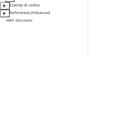
Esempi di codice
References/Advanced
AWS Glossario
Inizia
Guide All'ass
Tutorial pratici AWS
Scegliere un serviz
Biblioteca di soluzioni AWS
generativa
Guide alle decisioni AWS
Guide all'assiste
Tutorial AWS CLI 
Privacy
Condizioni del sito
Preferenze cookie
© 2026, Amazon W