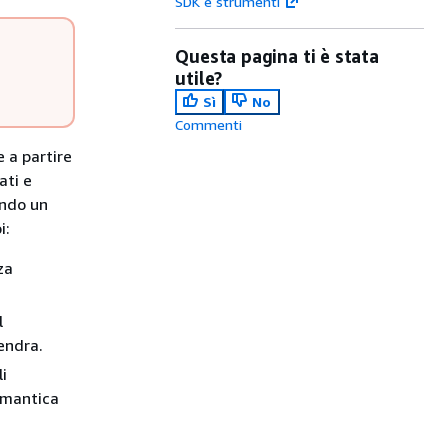
SDK e strumenti
Questa pagina ti è stata
utile?
Sì
No
Commenti
 a partire
ati e
ando un
i:
za
l
endra.
i
emantica