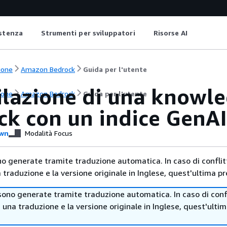
istenza
Strumenti per sviluppatori
Risorse AI
ione
Amazon Bedrock
Guida per l'utente
lazione di una knowl
ione
Amazon Bedrock
Guida per l'utente
ck con un indice GenA
wn
Modalità Focus
no generate tramite traduzione automatica. In caso di conflitt
traduzione e la versione originale in Inglese, quest'ultima pr
sono generate tramite traduzione automatica. In caso di confl
i una traduzione e la versione originale in Inglese, quest'ulti