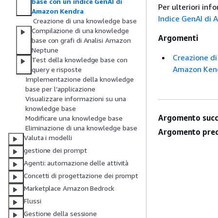
base con un indice GenAI di
Per ulteriori inf
Amazon Kendra
Indice GenAI di
Creazione di una knowledge base
Compilazione di una knowledge
Argomenti
base con grafi di Analisi Amazon
Neptune
Creazione di
Test della knowledge base con
Amazon Ken
query e risposte
Implementazione della knowledge
base per l’applicazione
Visualizzare informazioni su una
knowledge base
Argomento succ
Modificare una knowledge base
Eliminazione di una knowledge base
Argomento prec
Valuta i modelli
gestione dei prompt
Agenti: automazione delle attività
Concetti di progettazione dei prompt
Marketplace Amazon Bedrock
Flussi
Gestione della sessione