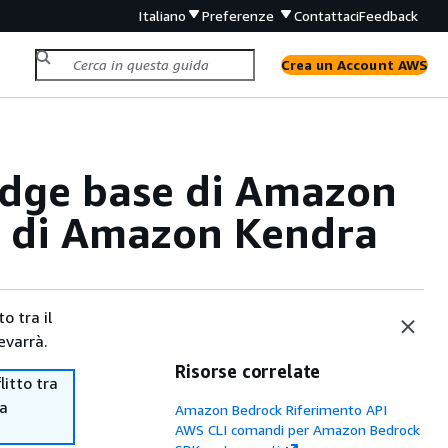
Italiano
Preferenze
Contattaci
Feedback
Crea un Account AWS
edge base di Amazon
I di Amazon Kendra
o tra il
evarrà.
Risorse correlate
itto tra
ma
Amazon Bedrock Riferimento API
AWS CLI comandi per Amazon Bedrock