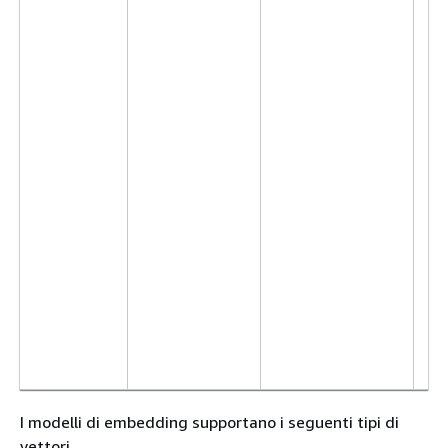
2
c
c
e
c
e
e
e
s
u
u
I modelli di embedding supportano i seguenti tipi di
vettori.