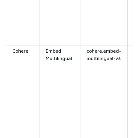
e
s
u
u
Cohere
Embed
cohere.embed-
a
Multilingual
multilingual-v3
n
1
a
1
a
s
1
a
s