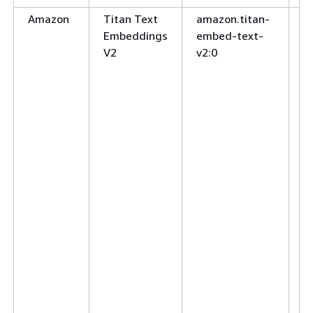
Amazon
Titan Text
amazon.titan-
a
Embeddings
embed-text-
n
V2
v2:0
1
a
n
2
a
n
3
a
1
a
2
a
s