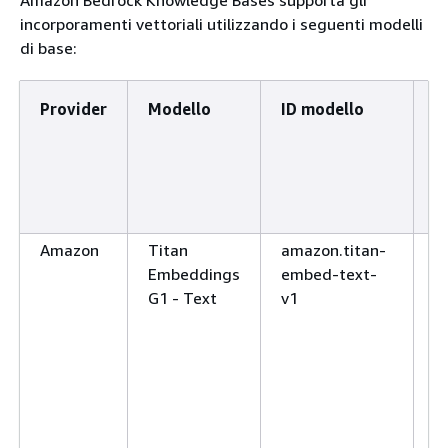
incorporamenti vettoriali utilizzando i seguenti modelli
di base:
Provider
Modello
ID modello
S
r
s
p
m
Amazon
Titan
amazon.titan-
a
Embeddings
embed-text-
n
G1 - Text
v1
1
e
c
u
u