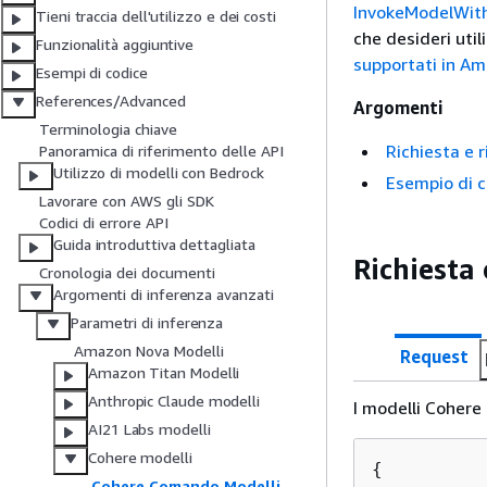
InvokeModelWit
Tieni traccia dell'utilizzo e dei costi
che desideri util
Funzionalità aggiuntive
supportati in A
Esempi di codice
References/Advanced
Argomenti
Terminologia chiave
Richiesta e 
Panoramica di riferimento delle API
Utilizzo di modelli con Bedrock
Esempio di 
Lavorare con AWS gli SDK
Codici di errore API
Guida introduttiva dettagliata
Richiesta 
Cronologia dei documenti
Argomenti di inferenza avanzati
Parametri di inferenza
Amazon Nova Modelli
Request
Amazon Titan Modelli
Anthropic Claude modelli
I modelli Cohere
AI21 Labs modelli
Cohere modelli
{
Cohere Comando Modelli