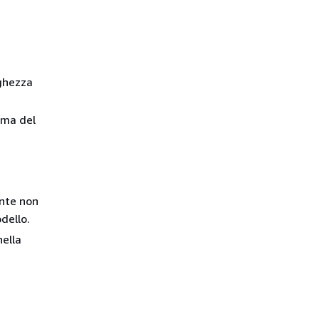
nghezza
ima del
ente non
dello.
nella