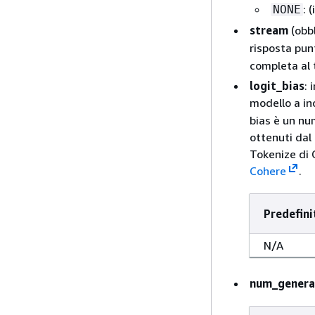
: 
NONE
stream
(obbl
risposta pun
completa al 
logit_bias
: 
modello a in
bias è un nu
ottenuti dal
Tokenize di 
Cohere
.
Predefini
N/A
num_genera