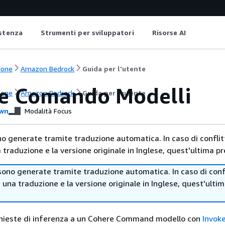
istenza
Strumenti per sviluppatori
Risorse AI
ione
Amazon Bedrock
Guida per l'utente
e Comando Modelli
ione
Amazon Bedrock
Guida per l'utente
wn
Modalità Focus
no generate tramite traduzione automatica. In caso di conflitt
traduzione e la versione originale in Inglese, quest'ultima pr
sono generate tramite traduzione automatica. In caso di confl
i una traduzione e la versione originale in Inglese, quest'ulti
ichieste di inferenza a un Cohere Command modello con
Invok