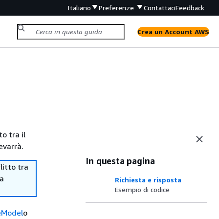
Italiano
Preferenze
Contattaci
Feedback
Crea un Account AWS
o tra il
evarrà.
In questa pagina
itto tra
ma
Richiesta e risposta
Esempio di codice
eModel
o