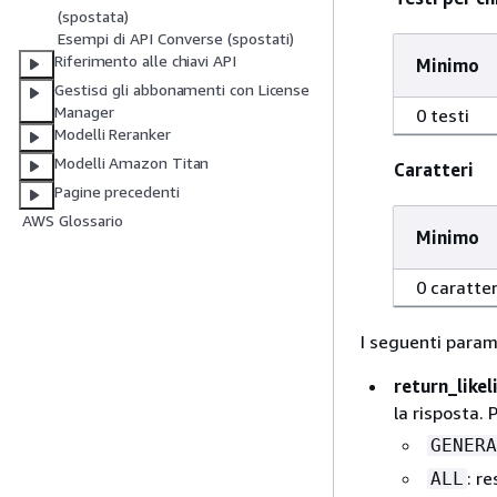
(spostata)
Esempi di API Converse (spostati)
Riferimento alle chiavi API
Minimo
Gestisci gli abbonamenti con License
Manager
0 testi
Modelli Reranker
Modelli Amazon Titan
Caratteri
Pagine precedenti
AWS Glossario
Minimo
0 caratter
I seguenti parame
return_like
la risposta. 
GENERA
: r
ALL