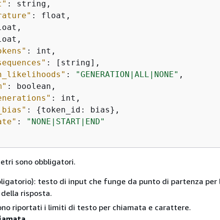
t"
: string,

rature"
: float,

oat,

oat,

okens"
: int,

sequences"
: [string],

n_likelihoods"
: 
"GENERATION|ALL|NONE"
,

m"
: boolean,

enerations"
: int,

_bias"
: 
{
token_id: bias},

ate"
: 
"NONE|START|END"
etri sono obbligatori.
ligatorio): testo di input che funge da punto di partenza per 
della risposta.
no riportati i limiti di testo per chiamata e carattere.
hiamata