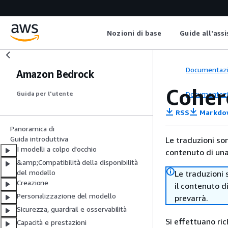
Nozioni di base
Guide all'ass
Documentaz
Amazon Bedrock
Coher
Documentaz
Guida per l'utente
RSS
Markdo
Panoramica di
Guida introduttiva
Le traduzioni so
I modelli a colpo d'occhio
contenuto di una 
&amp;Compatibilità della disponibilità
del modello
Le traduzioni 
Creazione
il contenuto d
Personalizzazione del modello
prevarrà.
Sicurezza, guardrail e osservabilità
Si effettuano r
Capacità e prestazioni