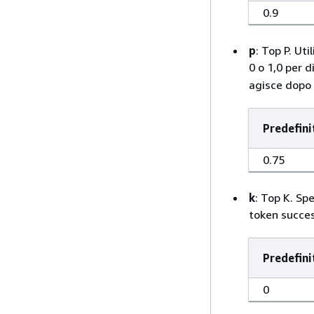
0.9
p
: Top P. Ut
0 o 1,0 per d
agisce dopo
Predefini
0.75
k
: Top K. Spe
token succes
Predefini
0