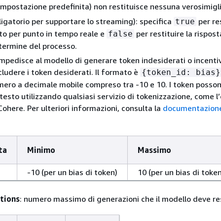
(impostazione predefinita) non restituisce nessuna verosimigl
igatorio per supportare lo streaming): specifica
per res
true
to per punto in tempo reale e
per restituire la rispost
false
termine del processo.
impedisce al modello di generare token indesiderati o incentiv
cludere i token desiderati. Il formato è
{
token_id: bias}
mero a decimale mobile compreso tra -10 e 10. I token posso
 testo utilizzando qualsiasi servizio di tokenizzazione, come l
Cohere. Per ulteriori informazioni, consulta la
documentazione
ta
Minimo
Massimo
-10 (per un bias di token)
10 (per un bias di token
tions
: numero massimo di generazioni che il modello deve res