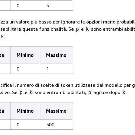
0
5
ilizza un valore più basso per ignorare le opzioni meno probabil
isabilitare questa funzionalità. Se
e
sono entrambi abilit
p
k
.
k
ta
Minimo
Massimo
0
1
cifica il numero di scelte di token utilizzate dal modello per g
sivo. Se
e
sono entrambi abilitati,
agisce dopo
.
p
k
p
k
ta
Minimo
Massimo
0
500