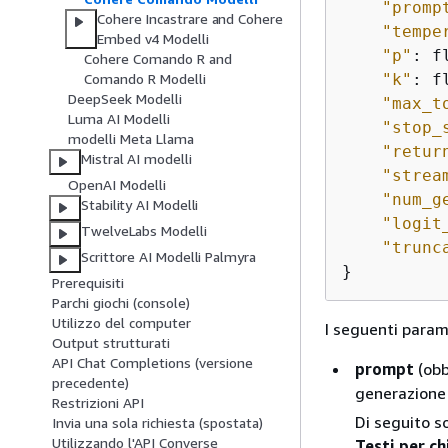
"promp
Cohere Incastrare and Cohere
"tempe
Embed v4 Modelli
"p"
: fl
Cohere Comando R and
"k"
: fl
Comando R Modelli
DeepSeek Modelli
"max_t
Luma AI Modelli
"stop_
modelli Meta Llama
"retur
Mistral AI modelli
"strea
OpenAI Modelli
"num_g
Stability AI Modelli
"logit
TwelveLabs Modelli
"trunc
Scrittore AI Modelli Palmyra
}
Prerequisiti
Parchi giochi (console)
Utilizzo del computer
I seguenti param
Output strutturati
API Chat Completions (versione
prompt
(obb
precedente)
generazione 
Restrizioni API
Di seguito so
Invia una sola richiesta (spostata)
Utilizzando l'API Converse
Testi per c