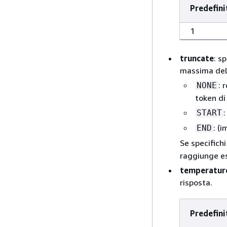
Predefini
1
truncate
: s
massima del 
: 
NONE
token di
:
START
: (
END
Se specifich
raggiunge es
temperatur
risposta.
Predefini