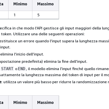
ta
Minimo
Massimo
1
5
pecifica in che modo l’API gestisce gli input maggiori della lu
token. Utilizzare una delle seguenti operazioni:
restituisce un errore quando l'input supera la lunghezza mass
 input.
 elimina l'inizio dell'input.
impostazione predefinita) elimina la fine dell'input.
i
o
, il modello elimina l'input finché quello riman
START
END
attamente la lunghezza massima del token di input per il mo
e
: utilizza un valore più basso per ridurre la randomizzazione 
ta
Minimo
Massimo