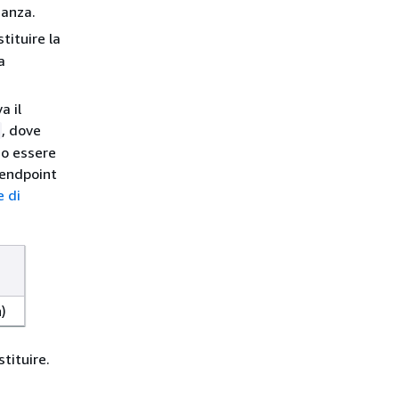
ianza.
tituire la
a
a il
, dove
no essere
’endpoint
 di
)
tituire.