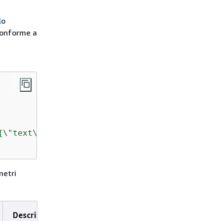
l
o
onforme a
{
\"text\":\"Explain quantum computing in simp
metri
Description