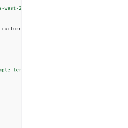
s-west-2"
)

ructure.

mple terms."
,
