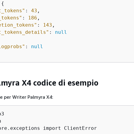
 
{
t_tokens"
: 
43
,

_tokens"
: 
186
,

etion_tokens"
: 
143
,

t_tokens_details"
: 
null
logprobs"
: 
null
lmyra X4 codice di esempio
e per Writer Palmyra X4:
3



ore.exceptions import ClientError
