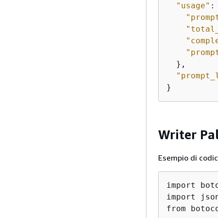
"usage"
:
"promp
"total
"compl
"promp
  },

"prompt_
}
Writer Pa
Esempio di codic
import boto
import json
from botoc