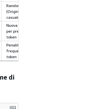
Random seed
(Origine
casuale)
Nuova penalità
per presenza di
token
Penalità per
frequenza di
token
ne di