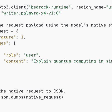
oto3.client(
"bedrock-runtime"
, region_name=
"u
 
"writer.palmyra-x4-v1:0"
he request payload using the model's native st
uest = 
{
rature"
: 
1
,

ges"
: [

"role"
: 
"user"
,

"content"
: 
"Explain quantum computing in si
the native request to JSON.

json.dumps(native_request)
