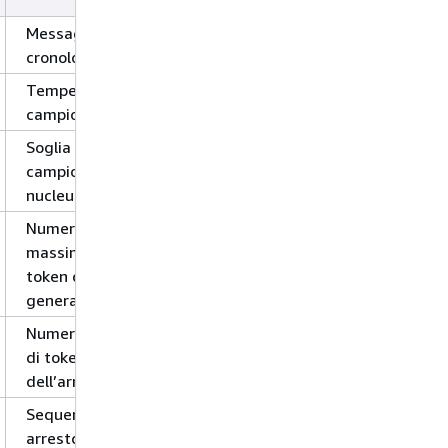
Messaggi di
cronologia chat
Temperatura
campionamento
Soglia
campionamento
nucleus
Numero
massimo di
token da
generare
Numero minimo
di token prima
dell’arresto
Sequenze di
arresto