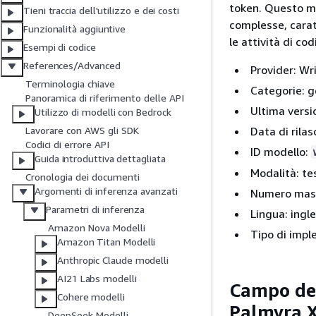
token. Questo mo
Tieni traccia dell'utilizzo e dei costi
complesse, carat
Funzionalità aggiuntive
le attività di codi
Esempi di codice
References/Advanced
Provider: Wr
Terminologia chiave
Categorie: g
Panoramica di riferimento delle API
Ultima versi
Utilizzo di modelli con Bedrock
Data di rilas
Lavorare con AWS gli SDK
Codici di errore API
ID modello:
Guida introduttiva dettagliata
Modalità: te
Cronologia dei documenti
Argomenti di inferenza avanzati
Numero massi
Parametri di inferenza
Lingua: ingl
Amazon Nova Modelli
Tipo di impl
Amazon Titan Modelli
Anthropic Claude modelli
AI21 Labs modelli
Campo del 
Cohere modelli
Palmyra 
DeepSeek Modelli