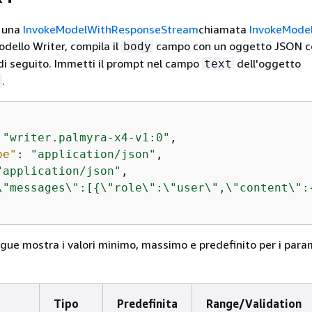
i una
InvokeModelWithResponseStream
chiamata
InvokeMode
odello Writer, compila il
campo con un oggetto JSON c
body
 di seguito. Immetti il prompt nel campo
dell'oggetto
text
.
 
"writer.palmyra-x4-v1:0"
pe"
: 
"application/json"
"application/json"
\"messages\":[
{
\"role\":\"user\",\"content\":
egue mostra i valori minimo, massimo e predefinito per i para
Tipo
Predefinita
Range/Validation