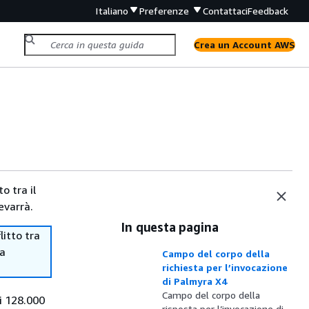
Italiano
Preferenze
Contattaci
Feedback
Crea un Account AWS
o tra il
evarrà.
In questa pagina
itto tra
ma
Campo del corpo della
richiesta per l’invocazione
di Palmyra X4
Campo del corpo della
i 128.000
risposta per l’invocazione di