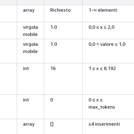
array
Richiesto
1-∞ elementi
virgola
1.0
0,0 ≤ x ≤ 2,0
mobile
virgola
1.0
0,0 < valore ≤ 1,0
mobile
int
16
1 ≤ x ≤ 8.192
int
0
0 ≤ x ≤
max_tokens
array
[]
≤4 inserimenti