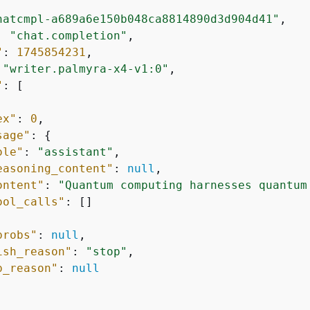
hatcmpl-a689a6e150b048ca8814890d3d904d41"
,

: 
"chat.completion"
,

"
: 
1745854231
,

 
"writer.palmyra-x4-v1:0"
,

"
: [

ex"
: 
0
,

sage"
: 
{
ole"
: 
"assistant"
,

easoning_content"
: 
null
,

ontent"
: 
"Quantum computing harnesses quantum
ool_calls"
: []

probs"
: 
null
,

ish_reason"
: 
"stop"
,

p_reason"
: 
null