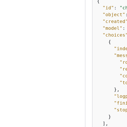
{
"id"
: 
"c
"object"
"created
"model"
:
"choices
{
"ind
"mes
"r
"r
"c
"t
      },

"log
"fin
"sto
    }

  ],
