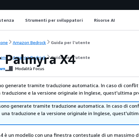
istenza
Strumenti per sviluppatori
Risorse AI
ione
Amazon Bedrock
Guida per l'utente
r Palmyra X4
ione
Amazon Bedrock
Guida per l'utente
wn
Modalità Focus
no generate tramite traduzione automatica. In caso di conflitt
traduzione e la versione originale in Inglese, quest'ultima pr
sono generate tramite traduzione automatica. In caso di confl
i una traduzione e la versione originale in Inglese, quest'ulti
4 è un modello con una finestra contestuale di un massimo d