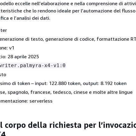
dello eccelle nell’elaborazione e nella comprensione di attiv
teristiche che lo rendono ideale per l’automazione del flusso 
fica e l’analisi dei dati.
iter
enerazione di testo, generazione di codice, formattazione R
one: v1
cio: 28 aprile 2025
writer.palmyra-x4-v1:0
sto
mo di token – input: 122.880 token, output: 8.192 token
ese, spagnolo, francese, tedesco, cinese e molte altre lingue
ementazione: serverless
corpo della richiesta per l’invocazi
X4