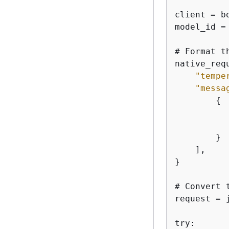
client = b
model_id =
# Format t
native_req
"tempe
"messa
{
        }

    ],

}

# Convert 
request = 
try:
