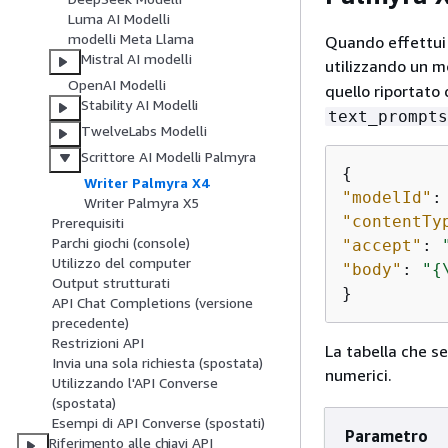
Luma AI Modelli
modelli Meta Llama
Quando effettu
Mistral AI modelli
utilizzando un m
OpenAI Modelli
quello riportato
Stability AI Modelli
text_prompts
TwelveLabs Modelli
Scrittore AI Modelli Palmyra
{
Writer Palmyra X4
"modelId"
:
Writer Palmyra X5
"contentTy
Prerequisiti
Parchi giochi (console)
"accept"
: 
Utilizzo del computer
"body"
: 
"
{
Output strutturati
}
API Chat Completions (versione
precedente)
Restrizioni API
La tabella che s
Invia una sola richiesta (spostata)
numerici.
Utilizzando l'API Converse
(spostata)
Esempi di API Converse (spostati)
Parametro
Riferimento alle chiavi API