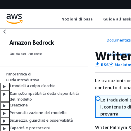
Nozioni di base
Guide all'ass
Documentaz
Amazon Bedrock
Write
Documentaz
Guida per l'utente
RSS
Markdo
Panoramica di
Guida introduttiva
Le traduzioni so
I modelli a colpo d'occhio
contenuto di una 
&amp;Compatibilità della disponibilità
del modello
Le traduzioni 
Creazione
il contenuto d
Personalizzazione del modello
prevarrà.
Sicurezza, guardrail e osservabilità
Writer Palmyra X
Capacità e prestazioni