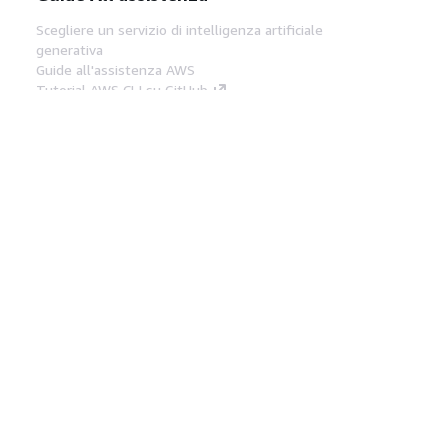
Scegliere un servizio di intelligenza artificiale
generativa
Guide all'assistenza AWS
Tutorial AWS CLI su GitHub
Strumenti Di Sviluppo
Libreria di esempi di codice AWS
AWS CLI
Centro builder AWS
Blog AWS sugli strumenti per sviluppatori
Link Utili
Scarica il server MCP di AWS Docs
Accedi alla Console AWS
Forum di AWS re:Post
Privacy
Condizioni del sito
Preferenze
cookie
© 2026, Amazon Web Services, Inc. o
società affiliate. Tutti i diritti riservati.