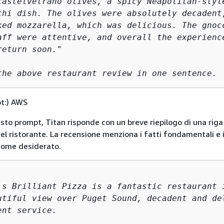
castelvetrano olives, a spicy Neapolitan-style
chi dish. The olives were absolutely decadent,
ked mozzarella, which was delicious. The gnocc
aff were attentive, and overall the experience
eturn soon." 

the above restaurant review in one sentence.
pt:) AWS
sto prompt, Titan risponde con un breve riepilogo di una riga
el ristorante. La recensione menziona i fatti fondamentali e il
 come desiderato.
's Brilliant Pizza is a fantastic restaurant i
utiful view over Puget Sound, decadent and del
ent service.