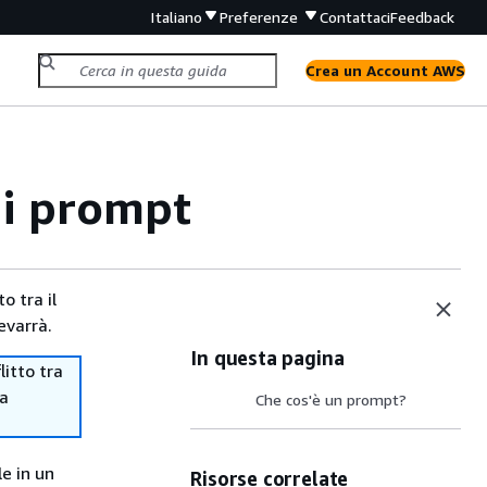
Italiano
Preferenze
Contattaci
Feedback
Crea un Account AWS
ei prompt
o tra il
evarrà.
In questa pagina
itto tra
ma
Che cos'è un prompt?
le in un
Risorse correlate