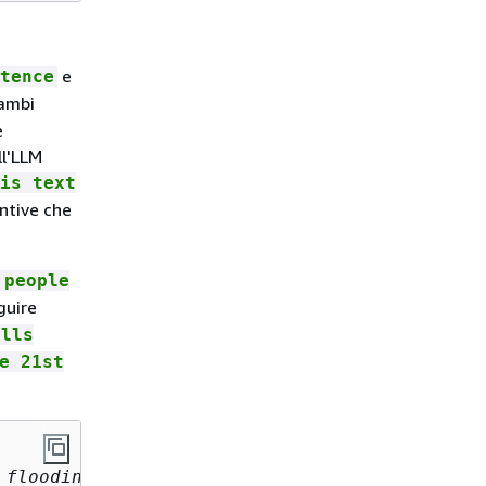
e
tence
ambi
e
ll'LLM
is text
untive che
 people
guire
alls
e 21st
flooding, 
