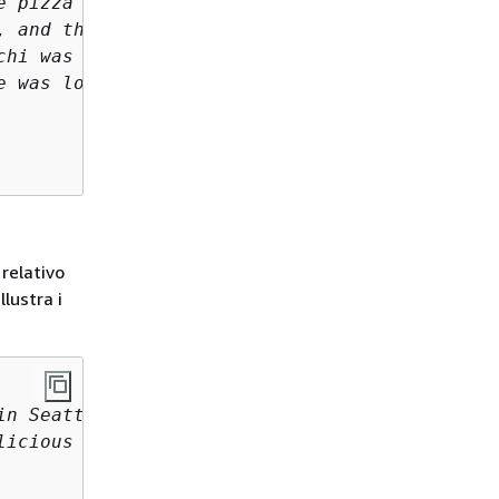
 pizza 

 and the pizza came 

hi was fresh and wonderful. 

 was lovely. 

 relativo
lustra i
n Seattle 

icious food, 
