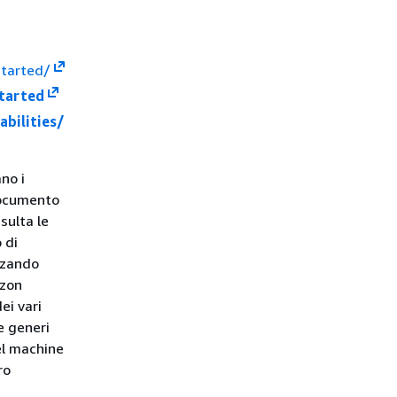
started/
started
bilities/
no i
documento
sulta le
 di
zzando
azon
ei vari
e generi
del machine
ro