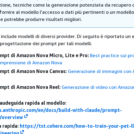
zione, tecniche come la generazione potenziata da recupero 
fornire al modello l’accesso a dati più pertinenti o un modello
e potrebbe produrre risultati migliori.
nclude modelli di diversi provider. Di seguito è riportato un 
 progettazione dei prompt per tali modelli.
ompt di Amazon Nova Micro, Lite e Pro:
Best practice sui pr
comprensione di Amazon Nova
ompt di Amazon Nova Canvas:
Generazione di immagini con
s
ompt di Amazon Nova Reel:
Generazione di video con Amazo
audeguida rapida al modello:
s.anthropic.com/en/docs/build-with-claude/prompt-
g/overview
 rapida:
https://txt.cohere.com/how-to-train-your-pet-l
ineering