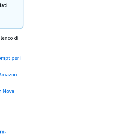
dati
elenco di
ompt per i
 Amazon
n Nova
lm-