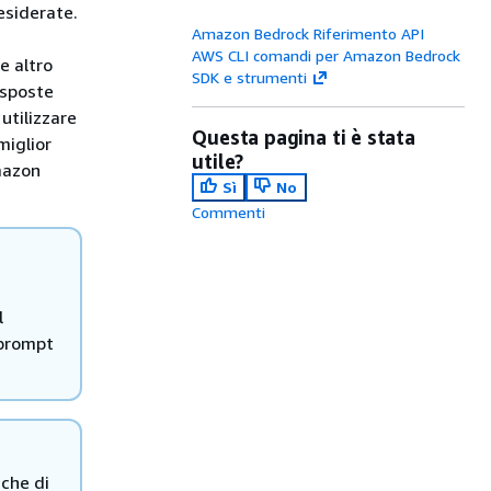
esiderate.
Amazon Bedrock Riferimento API
AWS CLI comandi per Amazon Bedrock
e altro
SDK e strumenti
isposte
utilizzare
Questa pagina ti è stata
miglior
utile?
mazon
Sì
No
Commenti
l
 prompt
iche di