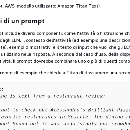
t: AWS, modello utilizzato: Amazon Titan Text)
 di un prompt
t include diversi componenti, come l'attività o l'istruzione c
dagli LLM, il contesto dell'attività (ad esempio una descrizio
e), esempi dimostrativi e il testo di input che vuoi che gli L
ilizzino nella risposta. A seconda del caso d'uso, della dispo
ttività, il prompt dovrebbe combinare uno o più di questi com
ompt di esempio che chiede a Titan di riassumere una recen
t:
ing is text from a restaurant review:

 got to check out Alessandro’s Brilliant Pizza
favorite restaurants in Seattle. The dining ro
uget Sound but it was surprisingly not crowded