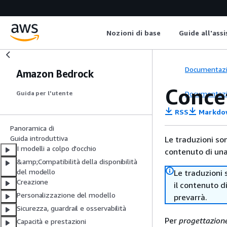
Nozioni di base
Guide all'ass
Documentaz
Amazon Bedrock
Conce
Documentaz
Guida per l'utente
RSS
Markdo
Panoramica di
Guida introduttiva
Le traduzioni so
I modelli a colpo d'occhio
contenuto di una 
&amp;Compatibilità della disponibilità
del modello
Le traduzioni 
Creazione
il contenuto d
Personalizzazione del modello
prevarrà.
Sicurezza, guardrail e osservabilità
Per
progettazion
Capacità e prestazioni