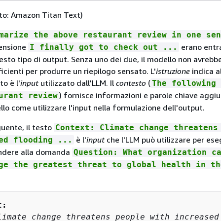
ato: Amazon Titan Text)
marize the above restaurant review in one sen
censione
erano entr
I finally got to check out ...
esto tipo di output. Senza uno dei due, il modello non avrebb
icienti per produrre un riepilogo sensato. L'
istruzione
indica a
to è l'
input
utilizzato dall'LLM. Il
contesto
(
The following 
) fornisce informazioni e parole chiave aggi
urant review
lo come utilizzare l'input nella formulazione dell'output.
uente, il testo
Context: Climate change threatens
è l'
input
che l'LLM può utilizzare per ese
ed flooding ...
ondere alla domanda
Question: What organization c
ge the greatest threat to global health in th
t:
limate change threatens people with increased 