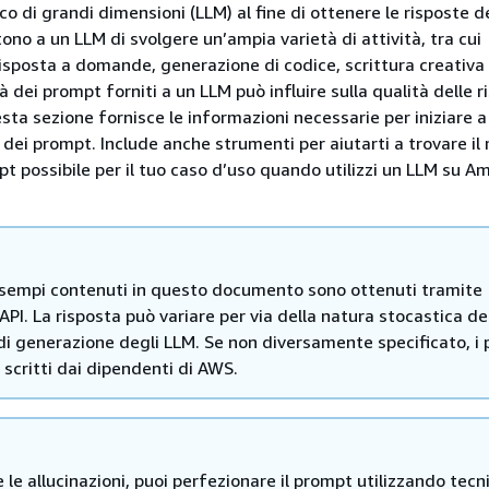
co di grandi dimensioni (LLM) al fine di ottenere le risposte d
no a un LLM di svolgere un’ampia varietà di attività, tra cui
risposta a domande, generazione di codice, scrittura creativa 
à dei prompt forniti a un LLM può influire sulla qualità delle r
ta sezione fornisce le informazioni necessarie per iniziare a 
dei prompt. Include anche strumenti per aiutarti a trovare il 
t possibile per il tuo caso d’uso quando utilizzi un LLM su A
 esempi contenuti in questo documento sono ottenuti tramite
PI. La risposta può variare per via della natura stocastica de
di generazione degli LLM. Se non diversamente specificato, i
 scritti dai dipendenti di AWS.
e le allucinazioni, puoi perfezionare il prompt utilizzando tecn