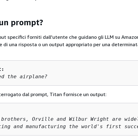
 un prompt?
put specifici forniti dall'utente che guidano gli LLM su Amaz
e di una risposta o un output appropriato per una determinata
t:
ed the airplane?
errogato dal prompt, Titan fornisce un output:
 brothers, Orville and Wilbur Wright are widel
ting and manufacturing the world's first succ