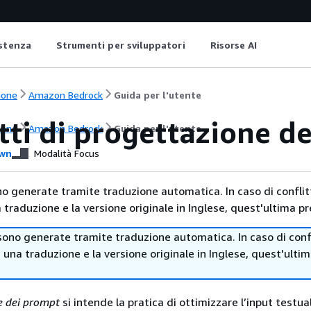
istenza
Strumenti per sviluppatori
Risorse AI
ione
Amazon Bedrock
Guida per l'utente
tti di progettazione d
ione
Amazon Bedrock
Guida per l'utente
wn
Modalità Focus
no generate tramite traduzione automatica. In caso di conflitt
traduzione e la versione originale in Inglese, quest'ultima pr
sono generate tramite traduzione automatica. In caso di confl
i una traduzione e la versione originale in Inglese, quest'ulti
e dei prompt
si intende la pratica di ottimizzare l’input testua