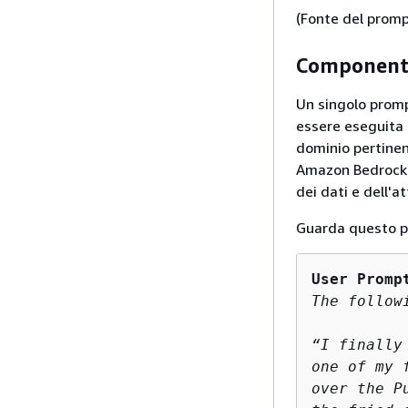
(Fonte del promp
Componenti
Un singolo promp
essere eseguita 
dominio pertinent
Amazon Bedrock ut
dei dati e dell'a
Guarda questo pr
User Promp
The follow
“I finally
one of my 
over the P