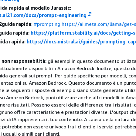
ida rapida al modello Jurassic:
s.ai21.com/docs/prompt-engineering
2guida rapida
: #prompting https://ai.meta.com/llama/get-
Iguida rapida:
https://platform.stability.ai/docs/getting-
uida rapida:
https://docs.mistral.ai/guides/prompting_capa
 non responsabilità:
gli esempi in questo documento utilizza
 attualmente disponibili in Amazon Bedrock. Inoltre, questo 
ida generali sui prompt. Per guide specifiche per modelli, con
mentazioni su Amazon Bedrock. Questo documento è un punto
e le seguenti risposte di esempio siano state generate utili
i su Amazon Bedrock, puoi utilizzare anche altri modelli in Am
ere risultati. Possono esserci delle differenze tra i risultati d
gnuno offre caratteristiche e prestazioni diverse. L'output ch
vizi di IA rappresenta il tuo contenuto. A causa della natura 
t potrebbe non essere univoco tra i clienti e i servizi potrebbe
 uguali o simili per i clienti.