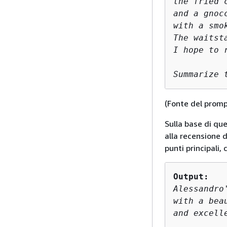
the fried 
and a gnoc
with a smo
The waitst
I hope to r
Summarize 
(Fonte del prom
Sulla base di que
alla recensione d
punti principali,
Output: 
Alessandro
with a bea
and excell