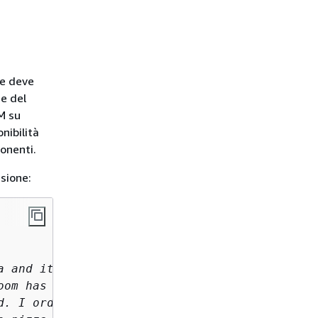
he deve
ne del
LM su
nibilità
ponenti.
sione:
 and it is now 

om has a beautiful view 

. I ordered 
