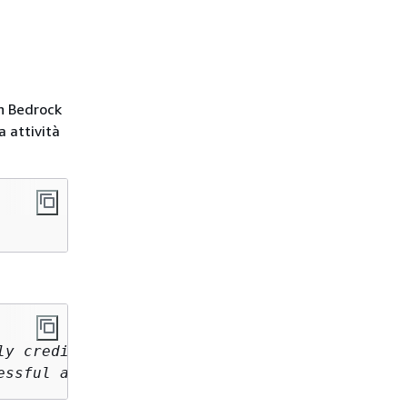
on Bedrock
 attività
y credited 

essful airplane.