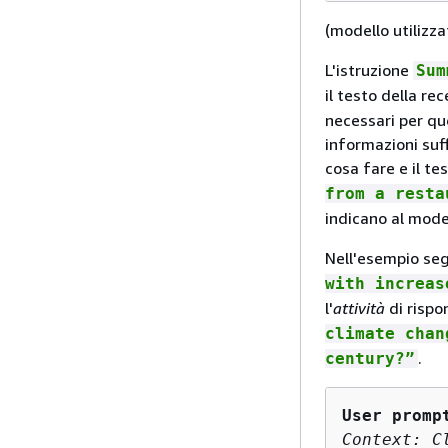
(modello utilizz
L'istruzione
Sum
il testo della re
necessari per qu
informazioni suff
cosa fare e il tes
from a resta
indicano al model
Nell'esempio seg
with increas
l'
attività
di risp
climate chan
.
century?”
User promp
Context: C