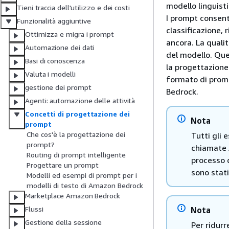
modello linguisti
Tieni traccia dell'utilizzo e dei costi
I prompt consento
Funzionalità aggiuntive
classificazione, 
Ottimizza e migra i prompt
ancora. La qualit
Automazione dei dati
del modello. Ques
Basi di conoscenza
la progettazione 
Valuta i modelli
formato di promp
gestione dei prompt
Bedrock.
Agenti: automazione delle attività
Concetti di progettazione dei
Nota
prompt
Che cos'è la progettazione dei
Tutti gli
prompt?
chiamate A
Routing di prompt intelligente
processo 
Progettare un prompt
sono stati
Modelli ed esempi di prompt per i
modelli di testo di Amazon Bedrock
Marketplace Amazon Bedrock
Flussi
Nota
Gestione della sessione
Per ridurr