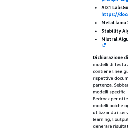
AI21 LabsGu
https://doc
MetaLlama 
Stability A
Mistral AIg
Dichiarazione di
modelli di testo
contiene linee gu
rispettive docu
partenza. Sebben
modelli specific
Bedrock per otten
modelli poiché o
utilizzando i ser
learning, l'outpu
generare risultati