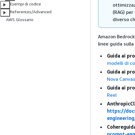
Esempi di codice
ottimizza
(RAG) per 
References/Advanced
diverso ch
AWS Glossario
Amazon Bedrock i
linee guida sulla
Guida ai pr
modelli di 
Guida ai pr
Nova Canva
Guida ai pr
Reel
AnthropicCl
https://doc
engineerin
Cohereguida
prompt-eng