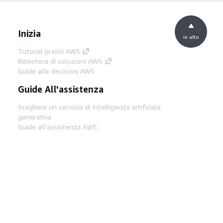
Inizia
in alto
Tutorial pratici AWS
Biblioteca di soluzioni AWS
Guide alle decisioni AWS
Guide All'assistenza
Scegliere un servizio di intelligenza artificiale
generativa
Guide all'assistenza AWS
Tutorial AWS CLI su GitHub
Strumenti Di Sviluppo
Libreria di esempi di codice AWS
AWS CLI
Centro builder AWS
Blog AWS sugli strumenti per sviluppatori
Link Utili