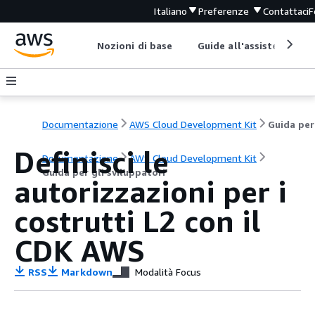
Italiano
Preferenze
Contattaci
F
Nozioni di base
Guide all'assistenza
Documentazione
AWS Cloud Development Kit
Definisci le
Documentazione
AWS Cloud Development Kit
Guida per gli sviluppatori
autorizzazioni per i
costrutti L2 con il
CDK AWS
RSS
Markdown
Modalità Focus