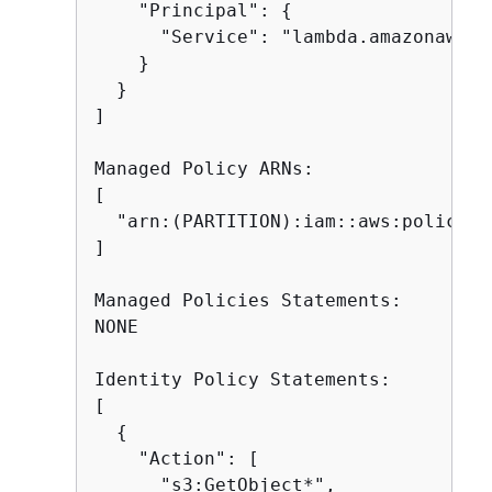
    "Principal": 
{
      "Service": "lambda.amazonaws.co
    }

  }

]

Managed Policy ARNs:

[

  "arn:(PARTITION):iam::aws:policy/s
]

Managed Policies Statements:

NONE

Identity Policy Statements:

[

{
    "Action": [

      "s3:GetObject*",
