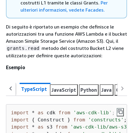
costrutti L1 tramite le classi Grants.
Per
ulteriori informazioni, vedete Facades.
Di seguito è riportato un esempio che definisce le
autorizzazioni tra una funzione AWS Lambda e il bucket
Amazon Simple Storage Service (Amazon S3). Qui, il
metodo del costrutto Bucket L2 viene
grants.read
utilizzato per definire queste autorizzazioni:
Esempio
TypeScript
JavaScript
Python
Java
C#
Go
import
 * 
as
 cdk 
from
'aws-cdk-lib'
import
{
 Construct } 
from
'constructs'
import
 * 
as
 s3 
from
'aws-cdk-lib/aws-s3'