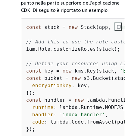
punto nella parte superiore dell'applicazione
CDK. Di seguito è riportato un esempio:
const
 stack = 
new
 Stack(app, 
'Lambda
// Add this to use the role customiz
iam.Role.customizeRoles(stack);

// Define your resources using L2 co
const
 key = 
new
 kms.Key(stack, 
'Buck
const
 bucket = 
new
 s3.Bucket(stack, 
encryptionKey
: key,

const
 handler = 
new
 lambda.Function(
runtime
: lambda.Runtime.NODEJS_16_X
handler
: 
'index.handler'
,

code
: lambda.Code.fromAsset(path.j
});
