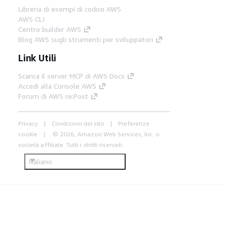
Libreria di esempi di codice AWS
AWS CLI
Centro builder AWS
Blog AWS sugli strumenti per sviluppatori
Link Utili
Scarica il server MCP di AWS Docs
Accedi alla Console AWS
Forum di AWS re:Post
Privacy
Condizioni del sito
Preferenze
cookie
© 2026, Amazon Web Services, Inc. o
società affiliate. Tutti i diritti riservati.
Italiano