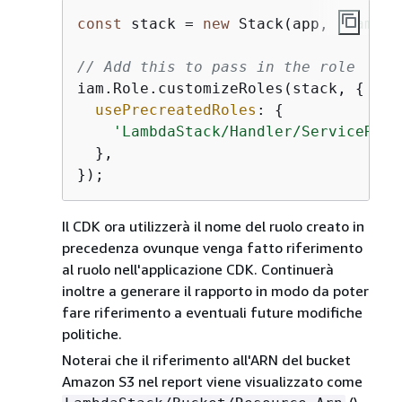
const
 stack = 
new
 Stack(app, 
'Lambda
// Add this to pass in the role
iam.Role.customizeRoles(stack, 
{
usePrecreatedRoles
: 
{
'LambdaStack/Handler/ServiceRole
  },

});
Il CDK ora utilizzerà il nome del ruolo creato in
precedenza ovunque venga fatto riferimento
al ruolo nell'applicazione CDK. Continuerà
inoltre a generare il rapporto in modo da poter
fare riferimento a eventuali future modifiche
politiche.
Noterai che il riferimento all'ARN del bucket
Amazon S3 nel report viene visualizzato come