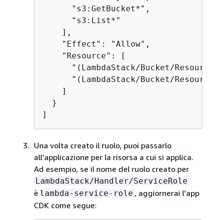
      "s3:GetBucket*",

      "s3:List*"

    ],

    "Effect": "Allow",

    "Resource": [

      "(LambdaStack/Bucket/Resource.A
      "(LambdaStack/Bucket/Resource.A
    ]

  }

]
Una volta creato il ruolo, puoi passarlo
all'applicazione per la risorsa a cui si applica.
Ad esempio, se il nome del ruolo creato per
LambdaStack/Handler/ServiceRole
è
, aggiornerai l'app
lambda-service-role
CDK come segue: