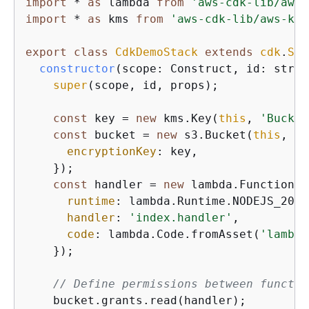
import
 * 
as
 lambda 
from
'aws-cdk-lib/aws-
import
 * 
as
 kms 
from
'aws-cdk-lib/aws-kms
export
class
CdkDemoStack
extends
cdk
.
Sta
constructor
(
scope: Construct, id: strin
super
(scope, id, props);

const
 key = 
new
 kms.Key(
this
, 
'Bucket
const
 bucket = 
new
 s3.Bucket(
this
, 
'B
encryptionKey
: key,

    });

const
 handler = 
new
 lambda.Function(
t
runtime
: lambda.Runtime.NODEJS_20_X,
handler
: 
'index.handler'
,

code
: lambda.Code.fromAsset(
'lambda
    });

// Define permissions between functio
    bucket.grants.read(handler);
