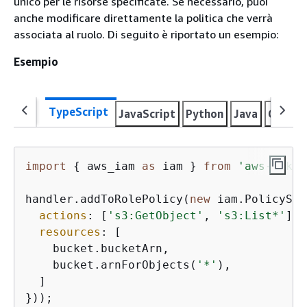
unico per le risorse specificate. Se necessario, puoi
anche modificare direttamente la politica che verrà
associata al ruolo. Di seguito è riportato un esempio:
Esempio
TypeScript
JavaScript
Python
Java
C#
Go
import
{
 aws_iam 
as
 iam } 
from
'aws-cdk-l
handler.addToRolePolicy(
new
 iam.PolicySta
actions
: [
's3:GetObject'
, 
's3:List*'
],

resources
: [

    bucket.bucketArn,

    bucket.arnForObjects(
'*'
),

  ]

}));