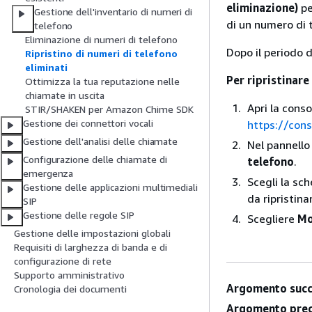
eliminazione)
pe
Gestione dell'inventario di numeri di
di un numero di
telefono
Eliminazione di numeri di telefono
Dopo il periodo d
Ripristino di numeri di telefono
eliminati
Per ripristinare
Ottimizza la tua reputazione nelle
chiamate in uscita
Apri la cons
STIR/SHAKEN per Amazon Chime SDK
Gestione dei connettori vocali
https://con
Gestione dell'analisi delle chiamate
Nel pannello
Configurazione delle chiamate di
telefono
.
emergenza
Scegli la sc
Gestione delle applicazioni multimediali
da ripristina
SIP
Gestione delle regole SIP
Scegliere
Mo
Gestione delle impostazioni globali
Requisiti di larghezza di banda e di
configurazione di rete
Supporto amministrativo
Argomento succ
Cronologia dei documenti
Argomento prec