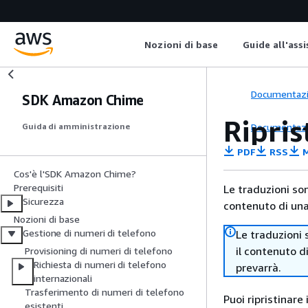
Nozioni di base
Guide all'ass
Documentaz
SDK Amazon Chime
Ripris
Documentaz
Guida di amministrazione
PDF
RSS
M
Cos'è l'SDK Amazon Chime?
Prerequisiti
Le traduzioni so
Sicurezza
contenuto di una 
Nozioni di base
Gestione di numeri di telefono
Le traduzioni 
il contenuto d
Provisioning di numeri di telefono
Richiesta di numeri di telefono
prevarrà.
internazionali
Trasferimento di numeri di telefono
Puoi ripristinare
esistenti