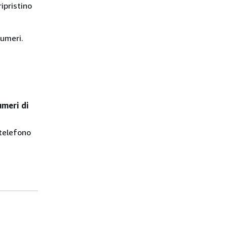
ipristino
numeri.
umeri
di
 telefono
a