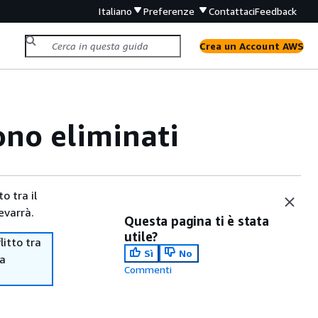
Italiano
Preferenze
Contattaci
Feedback
Crea un Account AWS
ono eliminati
o tra il
evarrà.
Questa pagina ti è stata
utile?
itto tra
Sì
No
ma
Commenti