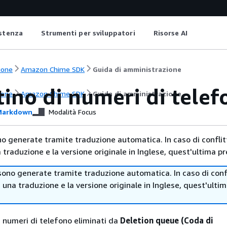
istenza
Strumenti per sviluppatori
Risorse AI
ione
Amazon Chime SDK
Guida di amministrazione
tino di numeri di telef
ione
Amazon Chime SDK
Guida di amministrazione
arkdown
Modalità Focus
no generate tramite traduzione automatica. In caso di conflitt
traduzione e la versione originale in Inglese, quest'ultima pr
sono generate tramite traduzione automatica. In caso di confl
i una traduzione e la versione originale in Inglese, quest'ulti
 i numeri di telefono eliminati da
Deletion queue (Coda di