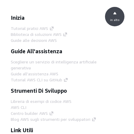
Inizia
in alto
Tutorial pratici AWS
Biblioteca di soluzioni AWS
Guide alle decisioni AWS
Guide All'assistenza
Scegliere un servizio di intelligenza artificiale
generativa
Guide all'assistenza AWS
Tutorial AWS CLI su GitHub
Strumenti Di Sviluppo
Libreria di esempi di codice AWS
AWS CLI
Centro builder AWS
Blog AWS sugli strumenti per sviluppatori
Link Utili