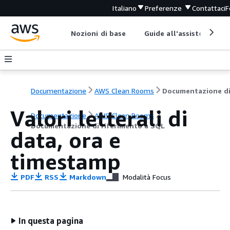
Italiano
Preferenze
Contattaci
F
Nozioni di base
Guide all'assistenza
Documentazione
AWS Clean Rooms
Valori letterali di
Documentazione
AWS Clean Rooms
Documentazione di riferimento a SQL
data, ora e
timestamp
PDF
RSS
Markdown
Modalità Focus
In questa pagina