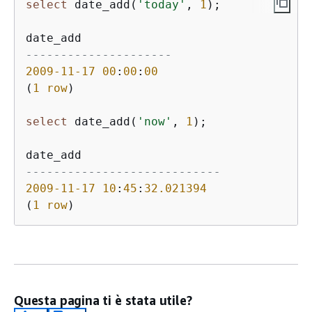
select
 date_add(
'today'
, 
1
);

---------------------
2009
-11
-17
00
:
00
:
00
(
1
row
)

select
 date_add(
'now'
, 
1
);

----------------------------
2009
-11
-17
10
:
45
:
32.021394
(
1
row
)
Questa pagina ti è stata utile?