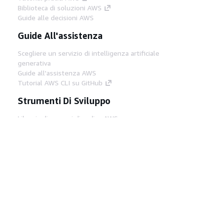
Biblioteca di soluzioni AWS
Guide alle decisioni AWS
Guide All'assistenza
Scegliere un servizio di intelligenza artificiale
generativa
Guide all'assistenza AWS
Tutorial AWS CLI su GitHub
Strumenti Di Sviluppo
Libreria di esempi di codice AWS
AWS CLI
Centro builder AWS
Blog AWS sugli strumenti per sviluppatori
Link Utili
Scarica il server MCP di AWS Docs
Accedi alla Console AWS
Forum di AWS re:Post