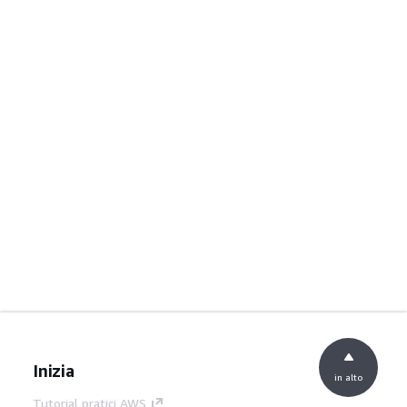
Inizia
in alto
Tutorial pratici AWS