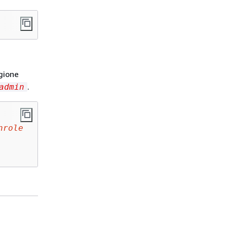
egione
.
admin
nrole