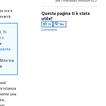
per i metadati Amazon EC2
o tra il
Questa pagina ti è stata
evarrà.
utile?
Sì
No
Commenti
. Ti
i e
a
'utente
itto tra
ma
loud
ni istanza
amente una
za,
ati