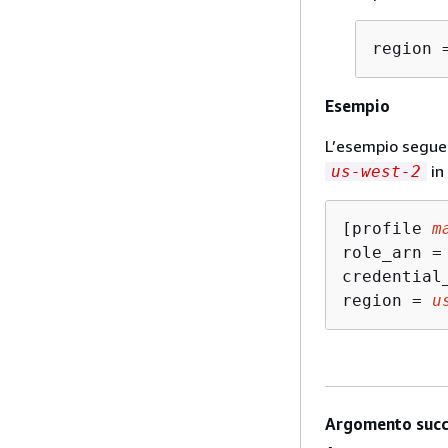
region 
Esempio
L’esempio segue
in
us-west-2
[profile 
m
role_arn =
credential
region = 
u
Argomento succ