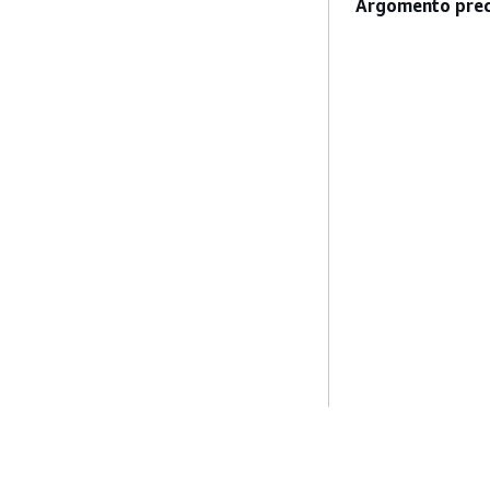
Argomento prec
Inizia
Guide All'ass