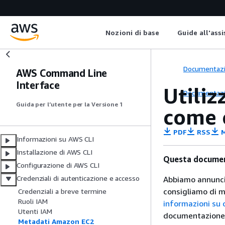
Nozioni di base
Guide all'ass
Documentaz
AWS Command Line
Interface
Utiliz
Documentaz
Guida per l’utente per la Versione 1
come 
PDF
RSS
M
Informazioni su AWS CLI
Installazione di AWS CLI
Questa document
Configurazione di AWS CLI
Credenziali di autenticazione e accesso
Abbiamo annuncia
consigliamo di m
Credenziali a breve termine
Ruoli IAM
informazioni su 
Utenti IAM
documentazione r
Metadati Amazon EC2