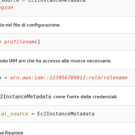
_source = Ec2InstanceMetadata

egion
lo nel file di configurazione.
e 
profilename
]
uolo IAM arn che ha accesso alle risorse necessarie.
n = 
arn:aws:iam::123456789012:role/rolename
come fonte delle credenziali.
2InstanceMetadata
ial_source
 = Ec2InstanceMetadata
ua Regione.