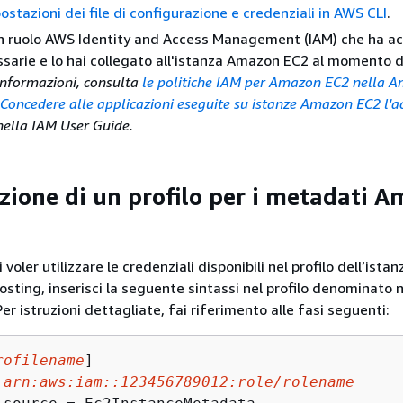
ostazioni dei file di configurazione e credenziali in AWS CLI
.
n ruolo AWS Identity and Access Management (IAM) che ha ac
ssarie e lo hai collegato all'istanza Amazon EC2 al momento de
 informazioni, consulta
le politiche IAM per Amazon EC2 nella 
 Concedere alle applicazioni eseguite su istanze Amazon EC2 l'a
nella IAM User Guide.
zione di un profilo per i metadati 
 voler utilizzare le credenziali disponibili nel profilo dell’istan
ting, inserisci la seguente sintassi nel profilo denominato ne
er istruzioni dettagliate, fai riferimento alle fasi seguenti:
rofilename
]

 
arn:aws:iam::123456789012:role/rolename