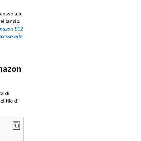
cesso alle
l lancio.
Amazon EC2
ccesso alle
Amazon
za di
l file di