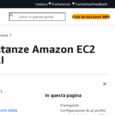
Italiano
Preferenze
Contattaci
Feedback
Crea un Account AWS
sione 1
 istanze Amazon EC2
sione 1
I
Ti
In questa pagina
Prerequisiti
ente della
Configurazione di un profilo