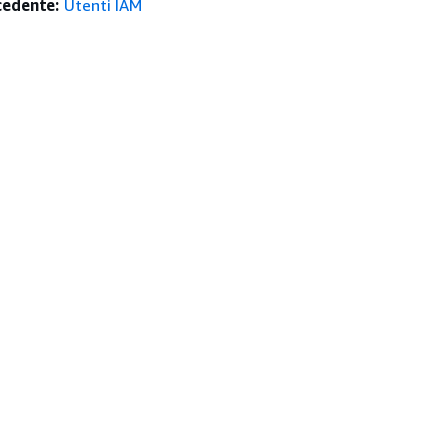
edente:
Utenti IAM
istenza
Strumenti Di Sviluppo