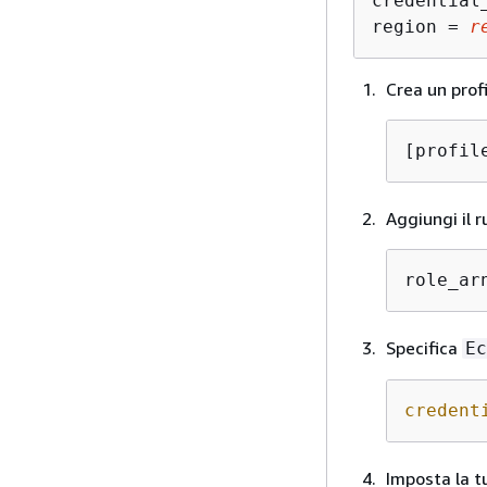
credential
region = 
r
Crea un profi
[profil
Aggiungi il r
role_ar
Specifica
Ec
credent
Imposta la t