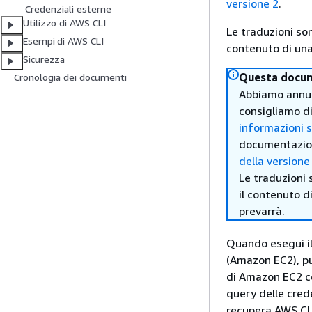
versione 2
.
Credenziali esterne
Utilizzo di AWS CLI
Le traduzioni so
Esempi di AWS CLI
contenuto di una 
Sicurezza
Questa docume
Cronologia dei documenti
Abbiamo annunc
consigliamo di
informazioni s
documentazione
della versione
Le traduzioni 
il contenuto d
prevarrà.
Quando esegui i
(Amazon EC2), pu
di Amazon EC2 co
query delle cred
recupera AWS CLI