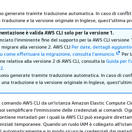
no generate tramite traduzione automatica. In caso di conflitt
traduzione e la versione originale in Inglese, quest'ultima pr
ntazione è valida AWS CLI solo per la versione 1.
iato l'imminente fine del supporto per la AWS CLI versione 1
 migrare alla versione 2. AWS CLI
Per date, dettagli aggiuntiv
u come effettuare la migrazione, consulta l'annuncio.
Per l
 relativa alla versione 2 di AWS CLI, consulta la
Guida per l
 2
.
sono generate tramite traduzione automatica. In caso di confl
i una traduzione e la versione originale in Inglese, quest'ulti
l comando AWS CLI da un'istanza Amazon Elastic Compute C
oi semplificare l'immissione delle credenziali ai comandi. Og
ntiene metadati per i quali la AWS CLI può eseguire dirett
enziali temporanee. Quando un ruolo IAM è collegato all'istan
 automaticamente e in modo sicuro le credenziali dai metad