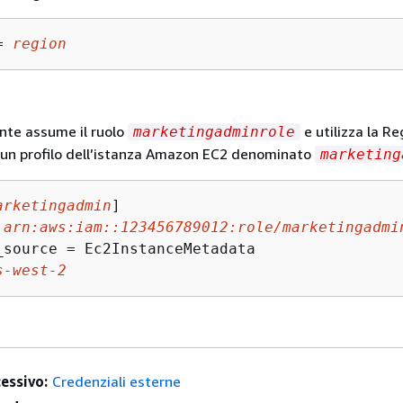
= 
region
nte assume il ruolo
e utilizza la R
marketingadminrole
 un profilo dell’istanza Amazon EC2 denominato
marketing
arketingadmin
]

 
arn:aws:iam::123456789012:role/marketingadmi
_source = Ec2InstanceMetadata

s-west-2
essivo:
Credenziali esterne