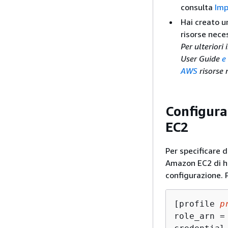
consulta
Imp
Hai creato u
risorse nece
Per ulteriori
User
Guide
e
AWS
risorse 
Configura
EC2
Per specificare di
Amazon EC2 di hos
configurazione. P
[profile 
p
role_arn =