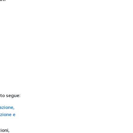
nto segue:
lazione,
azione e
ioni,