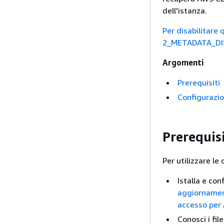
dell'istanza.
Per disabilitare 
2_METADATA_DI
Argomenti
Prerequisiti
Configurazio
Prerequisi
Per utilizzare l
Istalla e con
aggiornament
accesso per
Conosci i fil