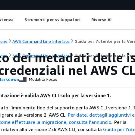
istenza
Strumenti per sviluppatori
Risorse AI
ione
AWS Command Line Interface
Guida per l’utente per la Ver
zo dei metadati delle
ione
AWS Command Line Interface
Guida per l’utente per la Ver
credenziali nel AWS CL
arkdown
Modalità Focus
azione è valida AWS CLI solo per la versione 1.
to l'imminente fine del supporto per la AWS CLI versione 1. 
igrare alla versione 2. AWS CLI
Per date, dettagli aggiuntivi e
come effettuare la migrazione, consulta l'annuncio.
Per la
elativa alla versione 2 di AWS CLI, consulta la
Guida per l'ut