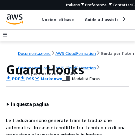
Italiano
Preferenze
Contattaci
F
Nozioni di base
Guide all'assistenza
Documentazione
AWS CloudFormation
Guard Hooks
Documentazione
AWS CloudFormation
Guida per l'utente di Hooks
PDF
RSS
Markdown
Modalità Focus
In questa pagina
Le traduzioni sono generate tramite traduzione
automatica. In caso di conflitto tra il contenuto di una
traduzione e la versione originale in Inglese,