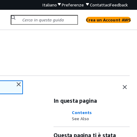
Italiano
Preferenze
Contattaci
Feedback
Crea un Account AWS
In questa pagina
Contents
See Also
Questa pagina ti è stata