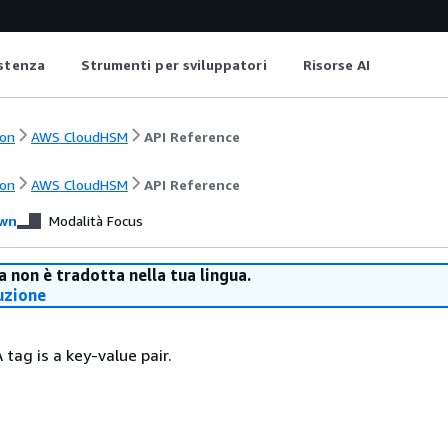
istenza
Strumenti per sviluppatori
Risorse AI
on
AWS CloudHSM
API Reference
on
AWS CloudHSM
API Reference
wn
Modalità Focus
 non è tradotta nella tua lingua.
uzione
 tag is a key-value pair.