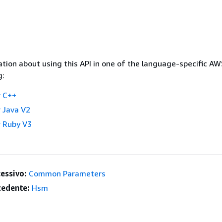
tion about using this API in one of the language-specific A
g:
 C++
 Java V2
 Ruby V3
essivo:
Common Parameters
edente:
Hsm