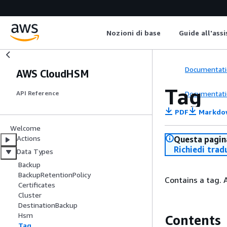
Nozioni di base
Guide all'ass
Documentati
AWS CloudHSM
Tag
Documentati
API Reference
PDF
Markdo
Welcome
Actions
Questa pagina
Richiedi trad
Data Types
Backup
BackupRetentionPolicy
Contains a tag. A
Certificates
Cluster
DestinationBackup
Hsm
Contents
Tag