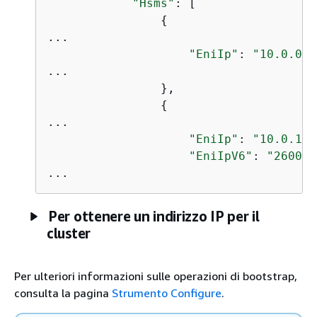
"Hsms"
: [

{
...

"EniIp"
: 
"10.0.0.9
...

                },

{
...

"EniIp"
: 
"10.0.1.6
"EniIpV6"
: 
"2600:1
...
Per ottenere un indirizzo IP per il
cluster
Per ulteriori informazioni sulle operazioni di bootstrap,
consulta la pagina
Strumento Configure
.