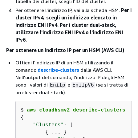
tabella dei cluster, scegli l'ID del cluster.
Per ottenere l'indirizzo IP, vai alla scheda HSM.
Per i
cluster IPv4, scegli un indirizzo elencato in
Indirizzo ENI IPv4.
Per i cluster dual-stack,
utilizzare l'indirizzo ENI IPv4 o l'indirizzo ENI
IPv6.
Per ottenere un indirizzo IP per un HSM (AWS CLI)
Ottieni l'indirizzo IP di un HSM utilizzando il
comando
describe-clusters
dalla AWS CLI.
Nell'output del comando, l'indirizzo IP degli HSM
sono i valori di
e
(se si tratta di
EniIp
EniIpV6
un cluster dual-stack).
$ 
aws cloudhsmv2 describe-clusters
{
"Clusters"
: [

{
 ... }
