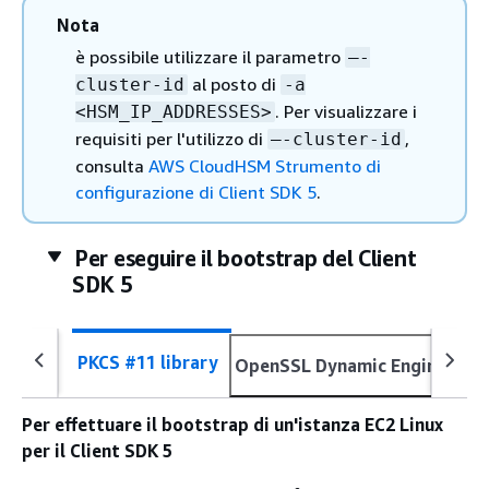
Nota
è possibile utilizzare il parametro
–-
al posto di
cluster-id
-a
. Per visualizzare i
<HSM_IP_ADDRESSES>
requisiti per l'utilizzo di
,
–-cluster-id
consulta
AWS CloudHSM Strumento di
configurazione di Client SDK 5
.
Per eseguire il bootstrap del Client
SDK 5
Op
PKCS #11 library
OpenSSL Dynamic Engine
Pr
Per effettuare il bootstrap di un'istanza EC2 Linux
per il Client SDK 5