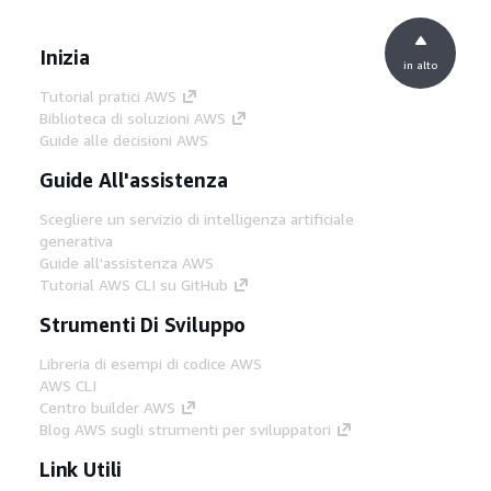
Inizia
in alto
Tutorial pratici AWS
Biblioteca di soluzioni AWS
Guide alle decisioni AWS
Guide All'assistenza
Scegliere un servizio di intelligenza artificiale
generativa
Guide all'assistenza AWS
Tutorial AWS CLI su GitHub
Strumenti Di Sviluppo
Libreria di esempi di codice AWS
AWS CLI
Centro builder AWS
Blog AWS sugli strumenti per sviluppatori
Link Utili