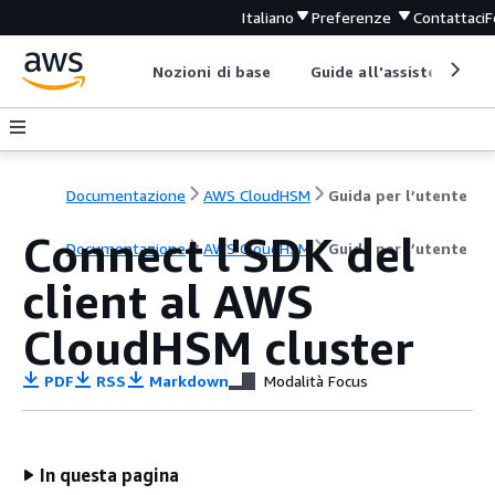
Italiano
Preferenze
Contattaci
F
Nozioni di base
Guide all'assistenza
Documentazione
AWS CloudHSM
Guida per l’utente
Connect l'SDK del
Documentazione
AWS CloudHSM
Guida per l’utente
client al AWS
CloudHSM cluster
PDF
RSS
Markdown
Modalità Focus
In questa pagina