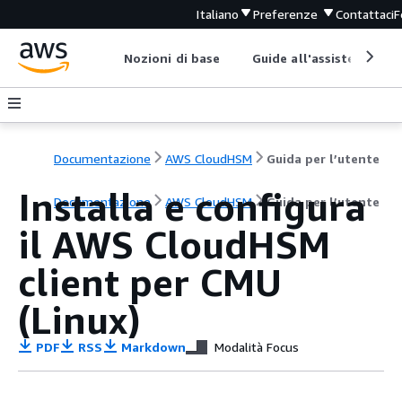
Italiano
Preferenze
Contattaci
F
Nozioni di base
Guide all'assistenza
Documentazione
AWS CloudHSM
Guida per l’utente
Installa e configura
Documentazione
AWS CloudHSM
Guida per l’utente
il AWS CloudHSM
client per CMU
(Linux)
PDF
RSS
Markdown
Modalità Focus