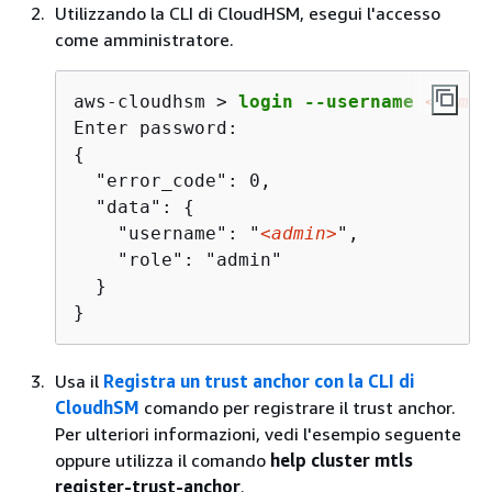
Utilizzando la CLI di CloudHSM, esegui l'accesso
come amministratore.
aws-cloudhsm > 
login --username 
<admin
{
  "error_code": 0,

  "data": 
{
    "username": "
<admin>
",

    "role": "admin"

  }

}
Usa il
Registra un trust anchor con la CLI di
CloudhSM
comando per registrare il trust anchor.
Per ulteriori informazioni, vedi l'esempio seguente
oppure utilizza il comando
help cluster mtls
register-trust-anchor
.