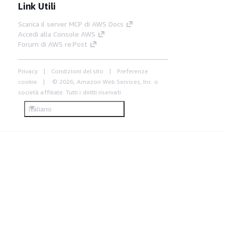
Link Utili
Scarica il server MCP di AWS Docs
Accedi alla Console AWS
Forum di AWS re:Post
Privacy
Condizioni del sito
Preferenze
cookie
© 2026, Amazon Web Services, Inc. o
società affiliate. Tutti i diritti riservati.
Italiano