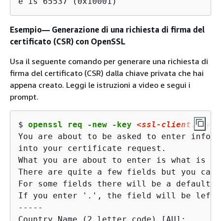
e is 65537 (0x10001)
Esempio— Generazione di una richiesta di firma del
certificato (CSR) con OpenSSL
Usa il seguente comando per generare una richiesta di
firma del certificato (CSR) dalla chiave privata che hai
appena creato. Leggi le istruzioni a video e segui i
prompt.
$ 
openssl req -new -key 
<ssl-client.key>
 
You are about to be asked to enter inform
into your certificate request.

What you are about to enter is what is ca
There are quite a few fields but you can 
For some fields there will be a default v
If you enter '.', the field will be left 
-----

Country Name (2 letter code) [AU]:
