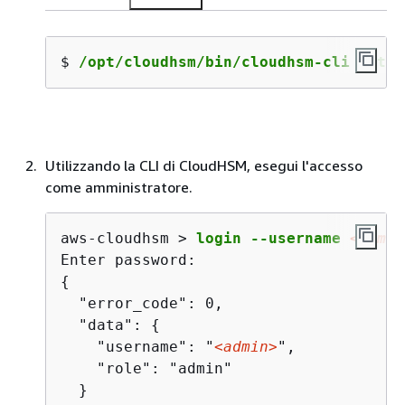
$ 
/opt/cloudhsm/bin/cloudhsm-cli inter
Utilizzando la CLI di CloudHSM, esegui l'accesso
come amministratore.
aws-cloudhsm > 
login --username 
<admin
{
  "error_code": 0,

  "data": 
{
    "username": "
<admin>
",

    "role": "admin"

  }
