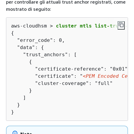
per controllare gli attuali trust anchor registrati, come
mostrato di seguito:
aws-cloudhsm > 
cluster mtls list-trust-an
{
  "error_code": 0,

  "data": 
{
    "trust_anchors": [

{
        "certificate-reference": "0x01",

        "certificate": "
<PEM Encoded Cert
        "cluster-coverage": "full"

      }

    ]

  }

}