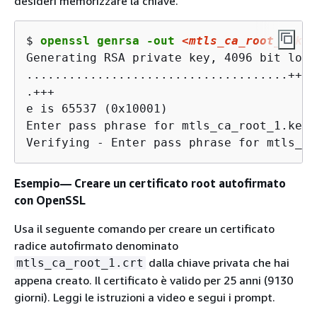
desideri memorizzare la chiave.
$ 
openssl genrsa -out 
<mtls_ca_root_1.key
Generating RSA private key, 4096 bit long
.....................................+++

.+++

e is 65537 (0x10001)

Enter pass phrase for mtls_ca_root_1.key:

Verifying - Enter pass phrase for mtls_ca
Esempio— Creare un certificato root autofirmato
con OpenSSL
Usa il seguente comando per creare un certificato
radice autofirmato denominato
dalla chiave privata che hai
mtls_ca_root_1.crt
appena creato. Il certificato è valido per 25 anni (9130
giorni). Leggi le istruzioni a video e segui i prompt.