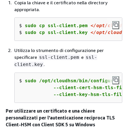
Copia la chiave e il certificato nella directory
appropriata.
$ 
sudo cp ssl-client.pem 
<
/opt/
cloudhs
$ 
sudo cp ssl-client.key 
<
/opt/
cloudhs
Utilizza lo strumento di configurazione per
specificare
e
ssl-client.pem
ssl-
.
client.key
$ 
sudo /opt/cloudhsm/bin/configure-pkc
            --client-cert-hsm-tls-file
            --client-key-hsm-tls-file 
Per utilizzare un certificato e una chiave
personalizzati per l'autenticazione reciproca TLS
Client-HSM con Client SDK 5 su Windows