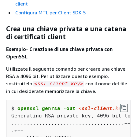
client
Configura MTL per Client SDK 5
Crea una chiave privata e una catena
di certificati client
Esempio- Creazione di una chiave privata con
OpenSSL
Utilizzate il seguente comando per creare una chiave
RSA a 4096 bit. Per utilizzare questo esempio,
sostituitelo
con il nome del file
<ssl-client.key>
in cui desiderate memorizzare la chiave.
$ 
openssl genrsa -out 
<ssl-client.key>
 40
Generating RSA private key, 4096 bit long
.....................................+++

.+++
