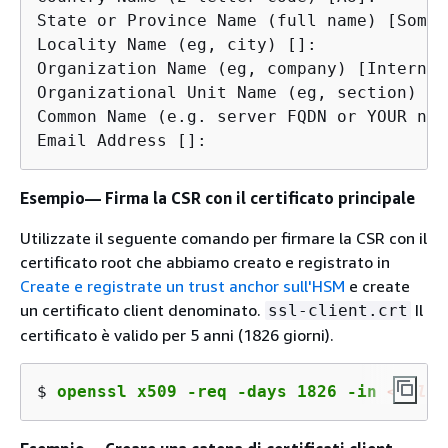
State or Province Name (full name) [Some-
Locality Name (eg, city) []:

Organization Name (eg, company) [Internet
Organizational Unit Name (eg, section) []:
Common Name (e.g. server FQDN or YOUR nam
Email Address []:
Esempio— Firma la CSR con il certificato principale
Utilizzate il seguente comando per firmare la CSR con il
certificato root che abbiamo creato e registrato in
Create e registrate un trust anchor sull'HSM
e create
un certificato client denominato.
Il
ssl-client.crt
certificato è valido per 5 anni (1826 giorni).
$ 
openssl x509 -req -days 1826 -in 
<ssl-c