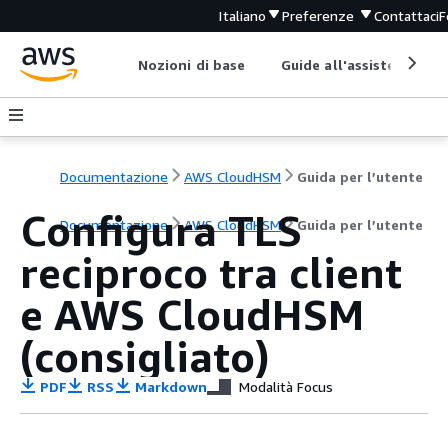
Italiano
Preferenze
Contattaci
F
Nozioni di base
Guide all'assistenza
Documentazione
AWS CloudHSM
Guida per l’utente
Configura TLS
Documentazione
AWS CloudHSM
Guida per l’utente
reciproco tra client
e AWS CloudHSM
(consigliato)
PDF
RSS
Markdown
Modalità Focus