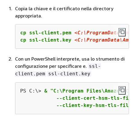
Copia la chiave e il certificato nella directory
appropriata.
cp ssl-client.pem 
<C:\ProgramData\Amaz
cp ssl-client.key 
<C:\ProgramData\Amaz
Con un PowerShell interprete, usa lo strumento di
configurazione per specificare e.
ssl-
client.pem
ssl-client.key
PS C:\> 
& "C:\Program Files\Amazon\Clo
            --client-cert-hsm-tls-file
            --client-key-hsm-tls-file 