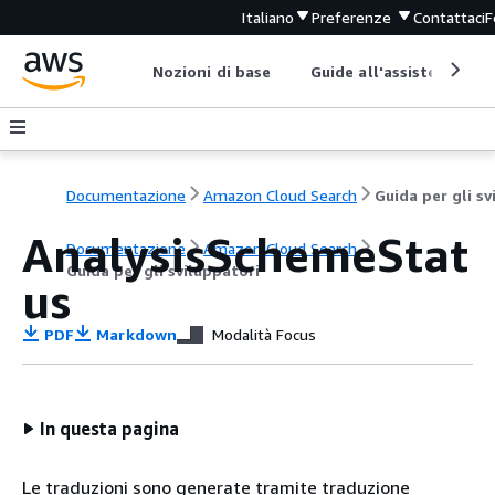
Italiano
Preferenze
Contattaci
F
Nozioni di base
Guide all'assistenza
Documentazione
Amazon Cloud Search
AnalysisSchemeStat
Documentazione
Amazon Cloud Search
Guida per gli sviluppatori
us
PDF
Markdown
Modalità Focus
In questa pagina
Le traduzioni sono generate tramite traduzione