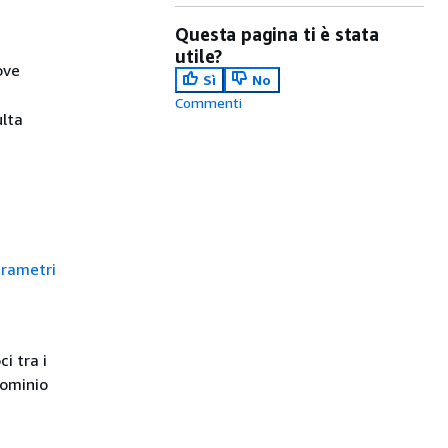
Questa pagina ti è stata
utile?
ove
Sì
No
Commenti
ulta
rametri
i tra i
dominio