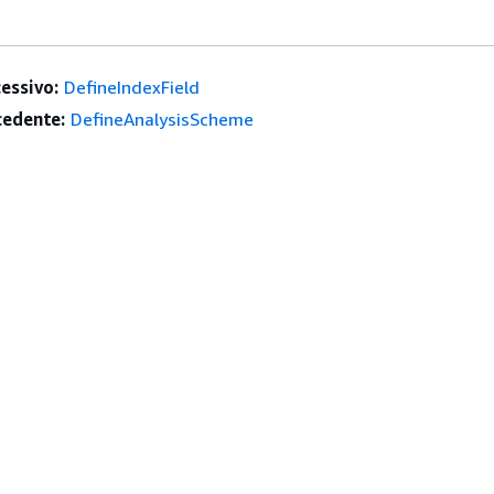
essivo:
DefineIndexField
edente:
DefineAnalysisScheme