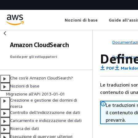
Nozioni di base
Guide all'ass
Documentaz
Amazon CloudSearch
Defin
Documentaz
Guida per gli sviluppatori
PDF
Markdo
Che cos'è Amazon CloudSearch?
Le traduzioni so
Nozioni di base
contenuto di una 
Migrazione all'API 2013-01-01
Creazione e gestione dei domini di
Le traduzioni 
ricerca
il contenuto d
Controllo dell'indicizzazione dei dati
prevarrà.
Caricamento e indicizzazione dei dati
Ricerca dei dati
Esecuzione di query per ulteriori