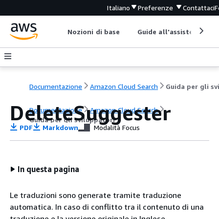
Italiano
Preferenze
Contattaci
F
Nozioni di base
Guide all'assistenza
Documentazione
Amazon Cloud Search
DeleteSuggester
Documentazione
Amazon Cloud Search
Guida per gli sviluppatori
PDF
Markdown
Modalità Focus
In questa pagina
Le traduzioni sono generate tramite traduzione
automatica. In caso di conflitto tra il contenuto di una
traduzione e la versione originale in Inglese,