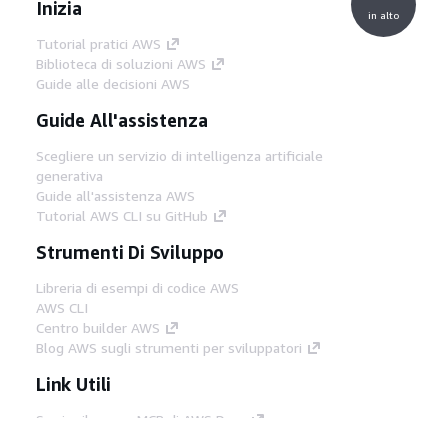
Inizia
in alto
Tutorial pratici AWS
Biblioteca di soluzioni AWS
Guide alle decisioni AWS
Guide All'assistenza
Scegliere un servizio di intelligenza artificiale
generativa
Guide all'assistenza AWS
Tutorial AWS CLI su GitHub
Strumenti Di Sviluppo
Libreria di esempi di codice AWS
AWS CLI
Centro builder AWS
Blog AWS sugli strumenti per sviluppatori
Link Utili
Scarica il server MCP di AWS Docs
Accedi alla Console AWS