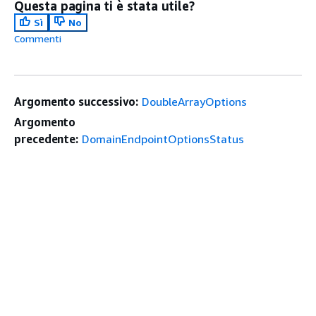
Questa pagina ti è stata utile?
Sì
No
Commenti
Argomento successivo:
DoubleArrayOptions
Argomento
precedente:
DomainEndpointOptionsStatus