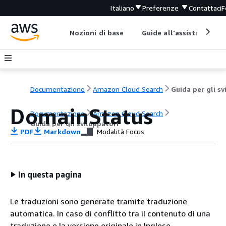
Italiano
Preferenze
Contattaci
F
Nozioni di base
Guide all'assistenza
Documentazione
Amazon Cloud Search
DomainStatus
Documentazione
Amazon Cloud Search
Guida per gli sviluppatori
PDF
Markdown
Modalità Focus
In questa pagina
Le traduzioni sono generate tramite traduzione
automatica. In caso di conflitto tra il contenuto di una
traduzione e la versione originale in Inglese,