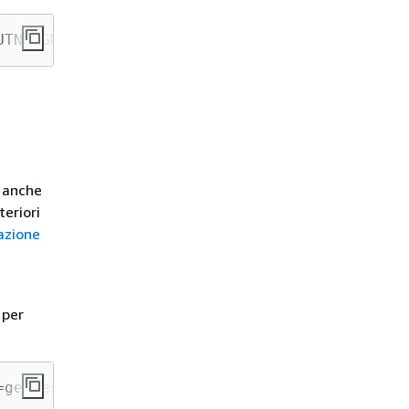
UTNPRGM
9
ZA&size=
100
È anche
teriori
azione
 per
=
genres 
'Comedy'
))
&
q.parser
=