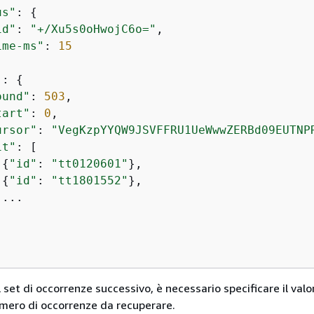
us"
: 
{
id"
: 
"+/Xu5s0oHwojC6o="
,

ime-ms"
: 
15
"
: 
{
ound"
: 
503
,

tart"
: 
0
,

ursor"
: 
"VegKzpYYQW9JSVFFRU1UeWwwZERBd09EUTNP
it"
: [

{
"id"
: 
"tt0120601"
},

{
"id"
: 
"tt1801552"
},

...

l set di occorrenze successivo, è necessario specificare il valo
umero di occorrenze da recuperare.