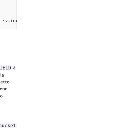
ression2
è
IELD
la
getto
iene
ro
bucket