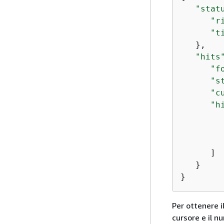
"stat
"r
"t
   },

"hits
"f
"s
"c
"h
         
      ]

   }

}
Per ottenere i
cursore e il n