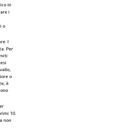
ico in
are i
i o
re. I
ta. Per
miti
tesi
vallo,
iore o
te, è
sono
er
rimi 10.
a non