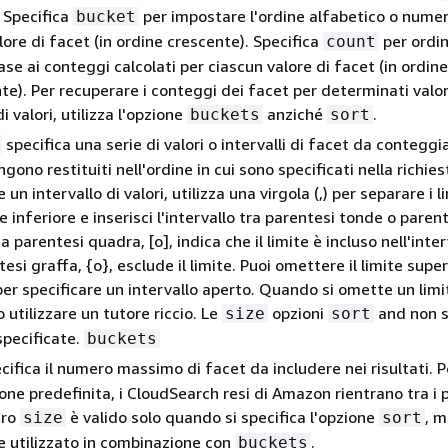
. Specifica
per impostare l'ordine alfabetico o numer
bucket
lore di facet (in ordine crescente). Specifica
per ordin
count
ase ai conteggi calcolati per ciascun valore di facet (in ordine
e). Per recuperare i conteggi dei facet per determinati valor
di valori, utilizza l'opzione
anziché
.
buckets
sort
specifica una serie di valori o intervalli di facet da conteggia
gono restituiti nell'ordine in cui sono specificati nella richies
 un intervallo di valori, utilizza una virgola (,) per separare i li
e inferiore e inserisci l'intervallo tra parentesi tonde o paren
a parentesi quadra, [o], indica che il limite è incluso nell'inter
tesi graffa,
{
o}, esclude il limite. Puoi omettere il limite super
per specificare un intervallo aperto. Quando si omette un limi
 utilizzare un tutore riccio. Le
opzioni
and non 
size
sort
specificate.
buckets
cifica il numero massimo di facet da includere nei risultati. P
ne predefinita, i CloudSearch resi di Amazon rientrano tra i p
tro
è valido solo quando si specifica l'opzione
, m
size
sort
e utilizzato in combinazione con
.
buckets