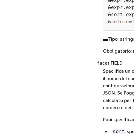
&
expr.ex
&
expr.ex
&
sort
=
ex
&
return
=
▬Tipo: string
Obbligatorio: 
facet.FIELD
Speciifica un 
il nome del ca
configurazion
JSON. Se l'og
calcolato per t
numero e nei r
Puoi specifica
spec
sort