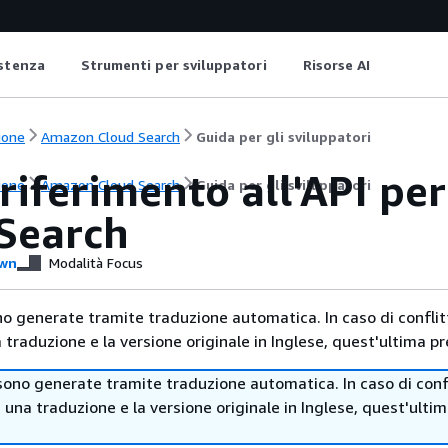
istenza
Strumenti per sviluppatori
Risorse AI
ione
Amazon Cloud Search
Guida per gli sviluppatori
 riferimento all'API p
ione
Amazon Cloud Search
Guida per gli sviluppatori
Search
wn
Modalità Focus
no generate tramite traduzione automatica. In caso di conflitt
traduzione e la versione originale in Inglese, quest'ultima pr
sono generate tramite traduzione automatica. In caso di confl
i una traduzione e la versione originale in Inglese, quest'ulti