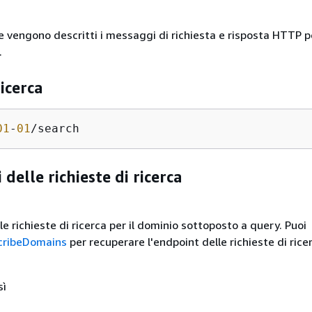
e vengono descritti i messaggi di richiesta e risposta HTTP p
.
ricerca
01
-
01
/search
 delle richieste di ricerca
le richieste di ricerca per il dominio sottoposto a query. Puoi
cribeDomains
per recuperare l'endpoint delle richieste di rice
sì