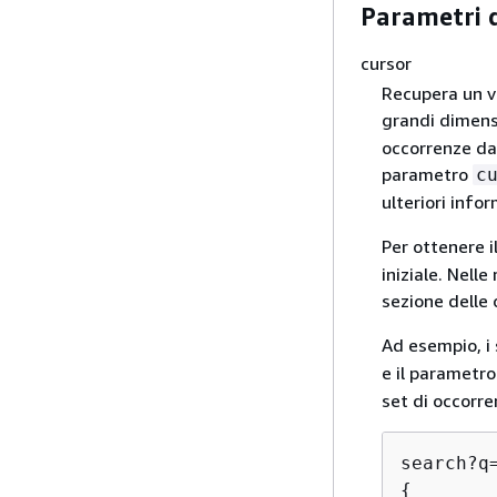
Parametri de
cursor
Recupera un va
grandi dimensi
occorrenze da i
parametro
c
ulteriori info
Per ottenere i
iniziale. Nelle
sezione delle 
Ad esempio, i 
e il parametr
set di occorre
search?q
{