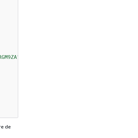
RGM9ZA"
,

re de