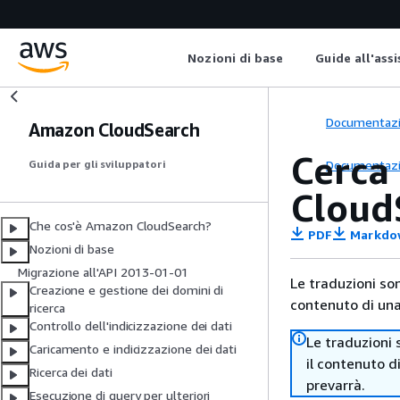
Nozioni di base
Guide all'ass
Documentaz
Amazon CloudSearch
Cerca
Documentaz
Guida per gli sviluppatori
Cloud
Che cos'è Amazon CloudSearch?
PDF
Markdo
Nozioni di base
Migrazione all'API 2013-01-01
Le traduzioni so
Creazione e gestione dei domini di
contenuto di una 
ricerca
Controllo dell'indicizzazione dei dati
Le traduzioni 
Caricamento e indicizzazione dei dati
il contenuto d
Ricerca dei dati
prevarrà.
Esecuzione di query per ulteriori