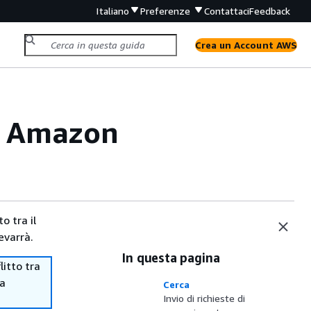
Italiano
Preferenze
Contattaci
Feedback
Crea un Account AWS
er Amazon
o tra il
evarrà.
In questa pagina
itto tra
ma
Cerca
Invio di richieste di