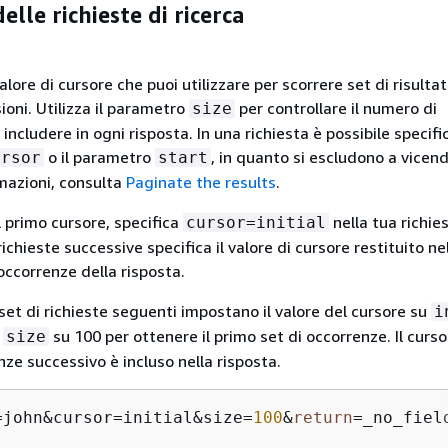
lle richieste di ricerca
lore di cursore che puoi utilizzare per scorrere set di risultati
oni. Utilizza il parametro
per controllare il numero di
size
ncludere in ogni risposta. In una richiesta è possibile specific
o il parametro
, in quanto si escludono a vicend
ursor
start
rmazioni, consulta
Paginate the results
.
l primo cursore, specifica
nella tua richie
cursor=initial
 richieste successive specifica il valore di cursore restituito ne
occorrenze della risposta.
set di richieste seguenti impostano il valore del cursore su
i
o
su 100 per ottenere il primo set di occorrenze. Il cursor
size
nze successivo è incluso nella risposta.
=john&cursor=initial&size=
100
&
return