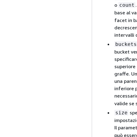
o
count
base al va
facet in b
decrescent
intervalli 
buckets
bucket ven
specificare
superiore 
graffe. Un
una paren
inferiore 
necessario
valide se 
spe
size
impostazio
Il parame
può esser