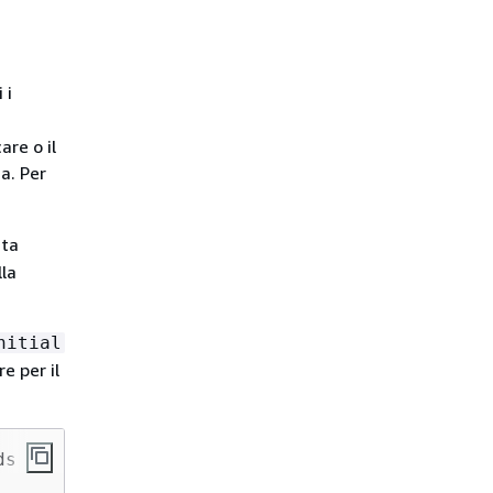
 i
are o il
a. Per
sta
lla
nitial
e per il