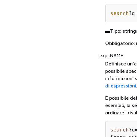
search
?q
▬Tipo: string
Obbligatorio: 
expr.NAME
Definisce un'e
possibile spec
informazioni su
di espressioni
È possibile def
esempio, la se
ordinare i risu
search
?q