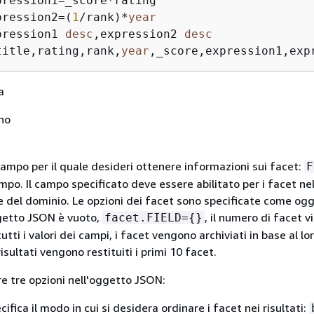
pression1
=
_score
*
pression2
=
(
1
/
rank)
*
year
pression1 
desc
,expression2 
desc
title,rating,rank,
year
,_score,expression1,exp
a
no
campo per il quale desideri ottenere informazioni sui facet:
F
mpo. Il campo specificato deve essere abilitato per i facet nel
e del dominio. Le opzioni dei facet sono specificate come og
getto JSON è vuoto,
, il numero di facet v
facet.FIELD=
{
}
utti i valori dei campi, i facet vengono archiviati in base al lo
isultati vengono restituiti i primi 10 facet.
re tre opzioni nell'oggetto JSON:
ifica il modo in cui si desidera ordinare i facet nei risultati: