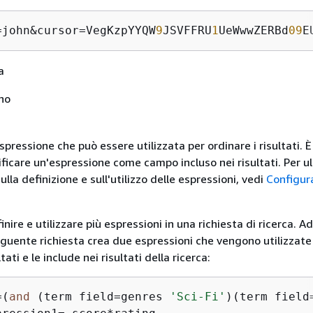
=john&cursor=VegKzpYYQW
9
JSVFFRU
1
UeWwwZERBd
09
E
a
no
spressione che può essere utilizzata per ordinare i risultati. 
ificare un'espressione come campo incluso nei risultati. Per ul
lla definizione e sull'utilizzo delle espressioni, vedi
Configur
.
inire e utilizzare più espressioni in una richiesta di ricerca. Ad
guente richiesta crea due espressioni che vengono utilizzate
ltati e le include nei risultati della ricerca:
=
(
and
 (term field
=
genres 
'Sci-Fi'
)(term field