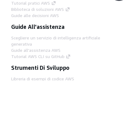
Tutorial pratici AWS
Biblioteca di soluzioni AWS
Guide alle decisioni AWS
Guide All'assistenza
Scegliere un servizio di intelligenza artificiale
generativa
Guide all'assistenza AWS
Tutorial AWS CLI su GitHub
Strumenti Di Sviluppo
Libreria di esempi di codice AWS
AWS CLI
Centro builder AWS
Blog AWS sugli strumenti per sviluppatori
Link Utili
Scarica il server MCP di AWS Docs
Accedi alla Console AWS
Forum di AWS re:Post