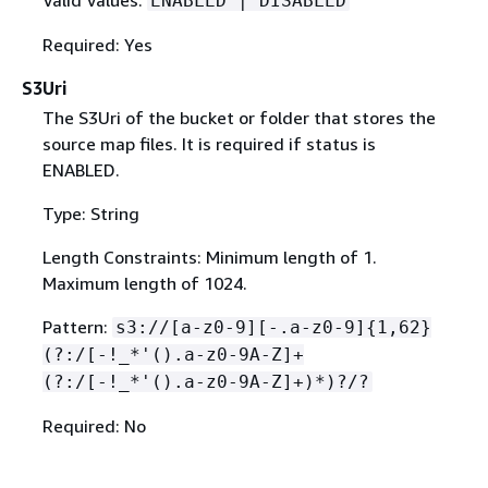
ENABLED | DISABLED
Required: Yes
S3Uri
The S3Uri of the bucket or folder that stores the
source map files. It is required if status is
ENABLED.
Type: String
Length Constraints: Minimum length of 1.
Maximum length of 1024.
Pattern:
s3://[a-z0-9][-.a-z0-9]
{
1,62}
(?:/[-!_*'().a-z0-9A-Z]+
(?:/[-!_*'().a-z0-9A-Z]+)*)?/?
Required: No