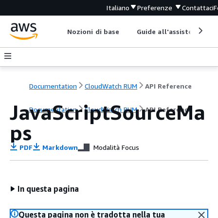
Italiano
Preferenze
Contattaci
F
Nozioni di base
Guide all'assistenza
Documentation
CloudWatch RUM
API Reference
JavaScriptSourceMa
Documentation
CloudWatch RUM
API Reference
ps
PDF
Markdown
Modalità Focus
In questa pagina
Questa pagina non è tradotta nella tua