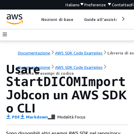
Italiano
Preferenze
Contattaci
F
Nozioni di base
Guide all'assistenza
Documentazione
AWS SDK Code Examples
Usare
Documentazione
AWS SDK Code Examples
Libreria di esempi di codice
StartDICOMImport
con un AWS SDK
Job
o CLI
PDF
Markdown
Modalità Focus
Sono disponibili altri esempi AWS SDK nel repository