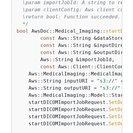
  \param importJobId: A string to recei
  \param clientConfig: Aws client config
  \return bool: Function succeeded.

  */
bool
 AwsDoc::Medical_Imaging::
startDICO
const
 Aws::String &dataStoreID,
const
 Aws::String &inputDirecto
const
 Aws::String &outputDirect
        Aws::String &importJobId,

const
 Aws::Client::ClientConfig
    Aws::
MedicalImaging::MedicalImaging
    Aws::String inputURI = 
"s3://"
 + in
    Aws::String outputURI = 
"s3://"
 + o
    Aws::MedicalImaging::Model::StartDI
    startDICOMImportJobRequest.
SetDatas
    startDICOMImportJobRequest.
SetDataA
    startDICOMImportJobRequest.
SetInput
    startDICOMImportJobRequest.
SetOutpu