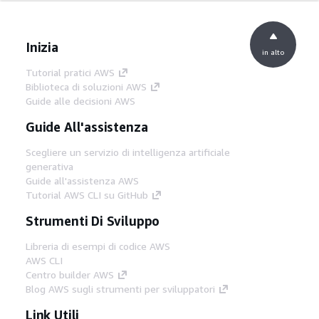
Inizia
in alto
Tutorial pratici AWS
Biblioteca di soluzioni AWS
Guide alle decisioni AWS
Guide All'assistenza
Scegliere un servizio di intelligenza artificiale
generativa
Guide all'assistenza AWS
Tutorial AWS CLI su GitHub
Strumenti Di Sviluppo
Libreria di esempi di codice AWS
AWS CLI
Centro builder AWS
Blog AWS sugli strumenti per sviluppatori
Link Utili