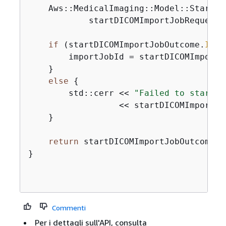
    Aws::MedicalImaging::Model::StartDI
            startDICOMImportJobRequest);
if
 (startDICOMImportJobOutcome.
IsSu
        importJobId = startDICOMImportJ
    }

else
{
        std::cerr << 
"Failed to start D
                  << startDICOMImportJo
    }

return
 startDICOMImportJobOutcome.
I
}

Commenti
Per i dettagli sull'API, consulta