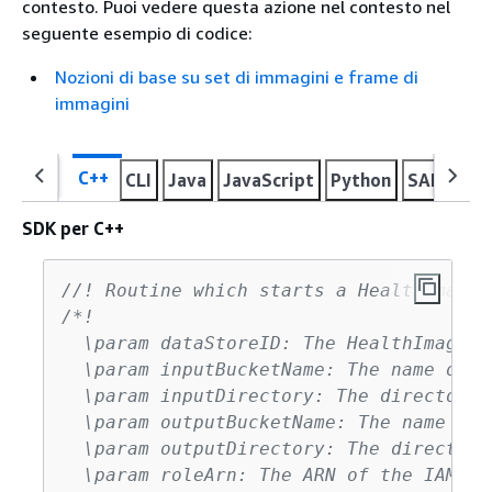
contesto. Puoi vedere questa azione nel contesto nel
seguente esempio di codice:
Nozioni di base su set di immagini e frame di
immagini
C++
CLI
Java
JavaScript
Python
SAP ABAP
SDK per C++
//! Routine which starts a HealthImagin
/*!

  \param dataStoreID: The HealthImaging
  \param inputBucketName: The name of t
  \param inputDirectory: The directory 
  \param outputBucketName: The name of 
  \param outputDirectory: The directory
  \param roleArn: The ARN of the IAM ro