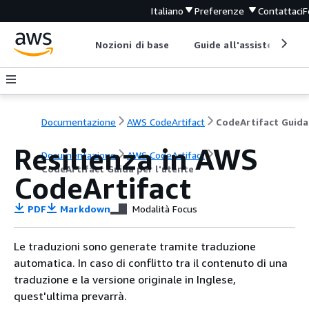
Italiano
Preferenze
Contattaci
F
Nozioni di base
Guide all'assistenza
Documentazione
AWS CodeArtifact
Resilienza in AWS
Documentazione
AWS CodeArtifact
CodeArtifact Guida per l'utente
CodeArtifact
PDF
Markdown
Modalità Focus
Le traduzioni sono generate tramite traduzione
automatica. In caso di conflitto tra il contenuto di una
traduzione e la versione originale in Inglese,
quest'ultima prevarrà.