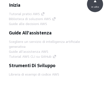
Inizia
in alto
Tutorial pratici AWS
Biblioteca di soluzioni AWS
Guide alle decisioni AWS
Guide All'assistenza
Scegliere un servizio di intelligenza artificiale
generativa
Guide all'assistenza AWS
Tutorial AWS CLI su GitHub
Strumenti Di Sviluppo
Libreria di esempi di codice AWS
AWS CLI
Centro builder AWS
Blog AWS sugli strumenti per sviluppatori
Link Utili
Scarica il server MCP di AWS Docs