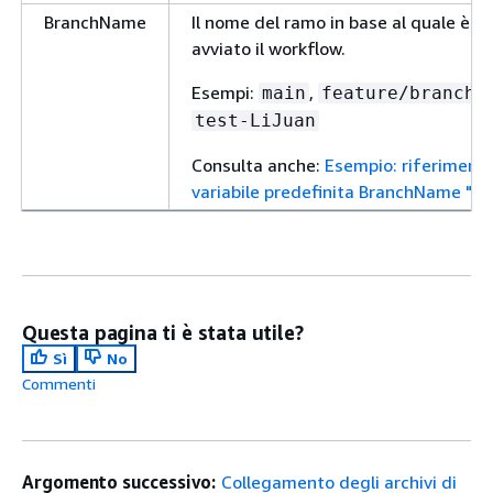
BranchName
Il nome del ramo in base al quale è s
avviato il workflow.
Esempi:
,
,
main
feature/branch
test-LiJuan
Consulta anche:
Esempio: riferimento
variabile predefinita BranchName ""
Questa pagina ti è stata utile?
Sì
No
Commenti
Argomento successivo:
Collegamento degli archivi di