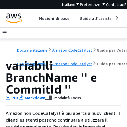
Italiano
Preferenze
Contattaci
F
Nozioni di base
Guide all'assistenza
Documentazione
Amazon CodeCatalyst
Guida per l’ute
variabili
Documentazione
Amazon CodeCatalyst
Guida per l’ute
BranchName '' e
CommitId ''
PDF
Markdown
Modalità Focus
Amazon non CodeCatalyst è più aperta a nuovi clienti. I
clienti esistenti possono continuare a utilizzare il
servizio normalmente. Per ulteriori informazioni,