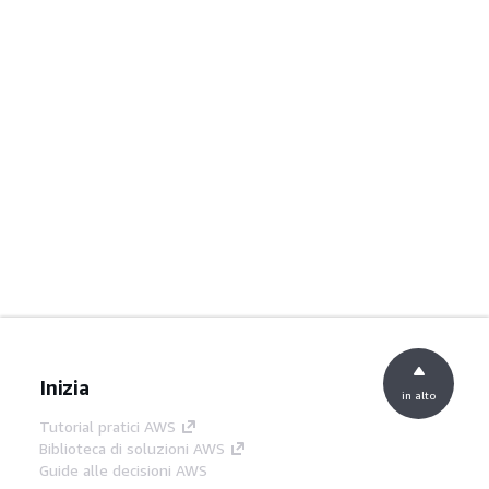
Inizia
in alto
Tutorial pratici AWS
Biblioteca di soluzioni AWS
Guide alle decisioni AWS