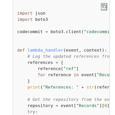
import
import
 boto3

codecommit = boto3.client(
"codecommit"
def
lambda_handler
(
event, context
):
# Log the updated references from 
    references = 
{
        reference[
"ref"
]

for
 reference 
in
 event[
"Record
    }

print
(
"References: "
 + 
str
(referen
# Get the repository from the even
    repository = event[
"Records"
][
0
][
"
try
:
