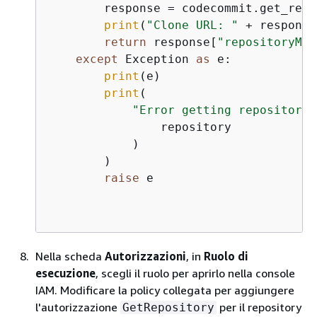
        response = codecommit.get_repo
print
(
"Clone URL: "
 + response
return
 response[
"repositoryMet
except
 Exception 
as
 e:

print
(e)

print
(

"Error getting repository 
                repository

            )

        )

raise
 e

Nella scheda
Autorizzazioni
, in
Ruolo di
esecuzione
, scegli il ruolo per aprirlo nella console
IAM. Modificare la policy collegata per aggiungere
l'autorizzazione
per il repository
GetRepository