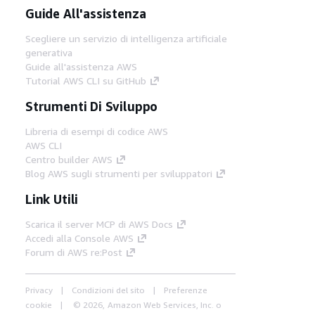
Guide All'assistenza
Scegliere un servizio di intelligenza artificiale
generativa
Guide all'assistenza AWS
Tutorial AWS CLI su GitHub
Strumenti Di Sviluppo
Libreria di esempi di codice AWS
AWS CLI
Centro builder AWS
Blog AWS sugli strumenti per sviluppatori
Link Utili
Scarica il server MCP di AWS Docs
Accedi alla Console AWS
Forum di AWS re:Post
Privacy
Condizioni del sito
Preferenze
cookie
© 2026, Amazon Web Services, Inc. o