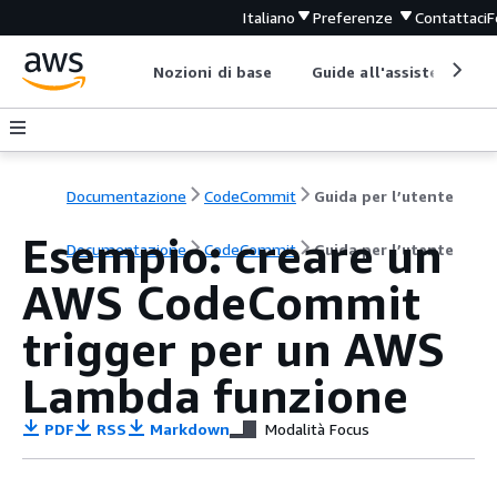
Italiano
Preferenze
Contattaci
F
Nozioni di base
Guide all'assistenza
Documentazione
CodeCommit
Guida per l’utente
Esempio: creare un
Documentazione
CodeCommit
Guida per l’utente
AWS CodeCommit
trigger per un AWS
Lambda funzione
PDF
RSS
Markdown
Modalità Focus