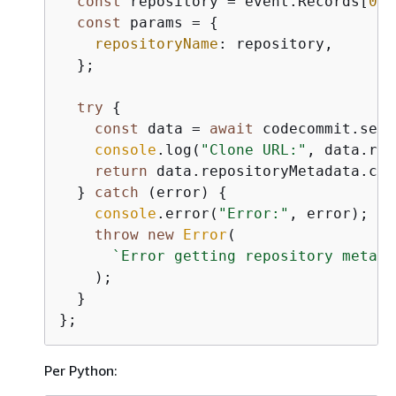
const
 repository = event.Records[
0
].
const
 params = 
{
repositoryName
: repository,

  };

try
{
const
 data = 
await
 codecommit.send
console
.log(
"Clone URL:"
, data.rep
return
 data.repositoryMetadata.clo
  } 
catch
 (error) 
{
console
.error(
"Error:"
, error);

throw
new
Error
(

`Error getting repository metada
    );

  }

Per Python: