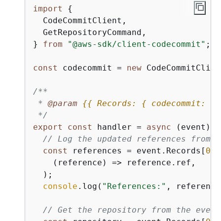
import
{
  CodeCommitClient,

  GetRepositoryCommand,

} 
from
"@aws-sdk/client-codecommit"
;

const
 codecommit = 
new
 CodeCommitClien
/**

 * 
@param 
{
{
 Records: 
{
 codecommit: 
{
 
 */
export
const
 handler = 
async
 (event) =
// Log the updated references from t
const
 references = event.Records[
0
].
(
reference
) =>
 reference.ref,

  );

console
.log(
"References:"
, reference
// Get the repository from the event