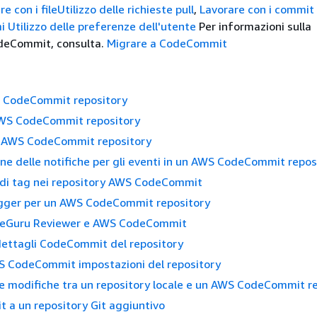
e con i file
Utilizzo delle richieste pull
,
Lavorare con i commit
i
Utilizzo delle preferenze dell'utente
Per informazioni sulla
deCommit, consulta.
Migrare a CodeCommit
 CodeCommit repository
WS CodeCommit repository
n AWS CodeCommit repository
ne delle notifiche per gli eventi in un AWS CodeCommit repos
 di tag nei repository AWS CodeCommit
rigger per un AWS CodeCommit repository
eGuru Reviewer e AWS CodeCommit
 dettagli CodeCommit del repository
S CodeCommit impostazioni del repository
le modifiche tra un repository locale e un AWS CodeCommit r
it a un repository Git aggiuntivo