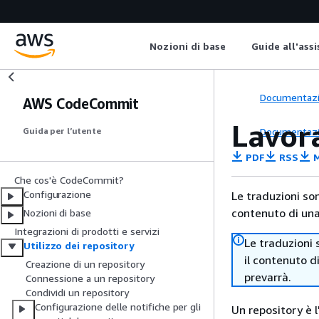
Nozioni di base
Guide all'ass
Documentaz
AWS CodeCommit
Lavor
Documentaz
Guida per l’utente
PDF
RSS
M
Che cos'è CodeCommit?
Configurazione
Le traduzioni so
contenuto di una 
Nozioni di base
Integrazioni di prodotti e servizi
Le traduzioni 
Utilizzo dei repository
il contenuto d
Creazione di un repository
prevarrà.
Connessione a un repository
Condividi un repository
Configurazione delle notifiche per gli
Un repository è 