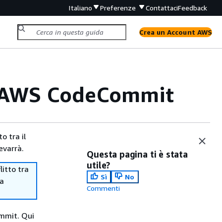
Italiano
Preferenze
Contattaci
Feedback
Crea un Account AWS
in AWS CodeCommit
o tra il
evarrà.
Questa pagina ti è stata
utile?
itto tra
Sì
No
ma
Commenti
ommit. Qui