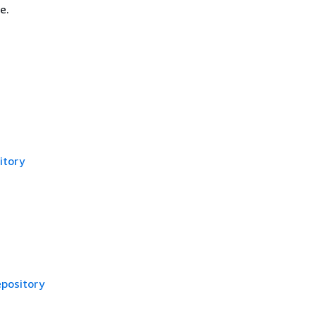
e.
itory
epository