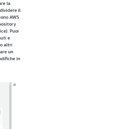
are la
ividere il
ngono AWS
pository
ce). Puoi
uti e
o altri
rare un
difiche in