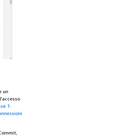
e un
l'accesso
se 1:
onnessioni
eCommit,