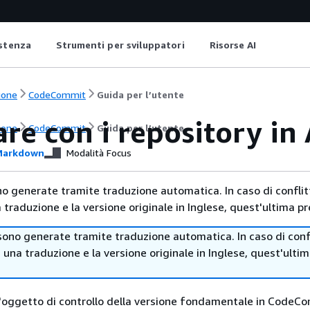
istenza
Strumenti per sviluppatori
Risorse AI
ione
CodeCommit
Guida per l’utente
are con i repository 
ione
CodeCommit
Guida per l’utente
arkdown
Modalità Focus
no generate tramite traduzione automatica. In caso di conflitt
traduzione e la versione originale in Inglese, quest'ultima pr
sono generate tramite traduzione automatica. In caso di confl
i una traduzione e la versione originale in Inglese, quest'ulti
l'oggetto di controllo della versione fondamentale in CodeC