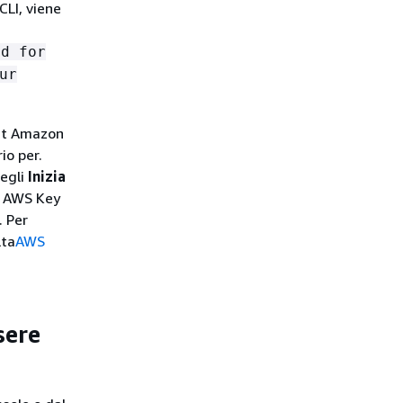
LI, viene
ed for
ur
unt Amazon
io per.
cegli
Inizia
l AWS Key
. Per
lta
AWS
sere