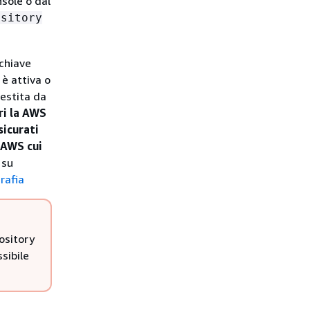
sole o dal
ository
chiave
 è attiva o
gestita da
ri la AWS
sicurati
e AWS cui
 su
rafia
pository
sibile