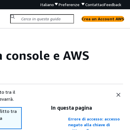
Italiano
Preferenze
Contattaci
Feedback
Crea un Account AWS
la console e AWS
o tra il
evarrà.
In questa pagina
itto tra
ma
Errore di accesso: accesso
negato alla chiave di