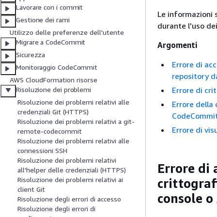
Lavorare con i commit
Le informazioni s
Gestione dei rami
durante l'uso d
Utilizzo delle preferenze dell'utente
Migrare a CodeCommit
Argomenti
Sicurezza
Errore di ac
Monitoraggio CodeCommit
repository d
AWS CloudFormation risorse
Errore di cri
Risoluzione dei problemi
Risoluzione dei problemi relativi alle
Errore della 
credenziali Git (HTTPS)
CodeCommi
Risoluzione dei problemi relativi a git-
Errore di vis
remote-codecommit
Risoluzione dei problemi relativi alle
connessioni SSH
Risoluzione dei problemi relativi
Errore di 
all'helper delle credenziali (HTTPS)
Risoluzione dei problemi relativi ai
crittogra
client Git
console o
Risoluzione degli errori di accesso
Risoluzione degli errori di