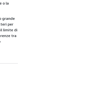
e o la
po grande
teri per
l limite di
ferenze tra
o