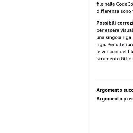
file nella CodeCo
differenza sono 
Possibili correz
per essere visual
una singola riga i
riga. Per ulterio
le versioni del fi
strumento Git di
Argomento succ
Argomento prec