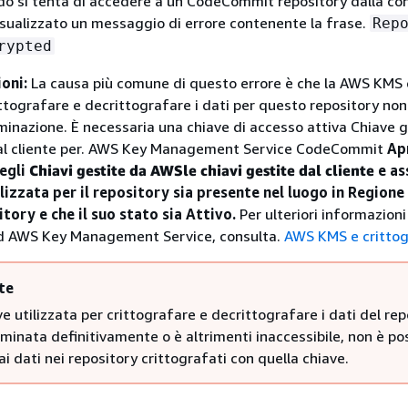
o si tenta di accedere a un CodeCommit repository dalla con
isualizzato un messaggio di errore contenente la frase.
Rep
rypted
ioni:
La causa più comune di questo errore è che la AWS KMS 
ittografare e decrittografare i dati per questo repository non
liminazione. È necessaria una chiave di accesso attiva Chiave 
al cliente per. AWS Key Management Service CodeCommit
Ap
egli
Chiavi gestite da AWS
le chiavi gestite dal cliente
e as
ilizzata per il repository sia presente nel luogo in Region
itory e che il suo stato sia Attivo.
Per ulteriori informazioni
 AWS Key Management Service, consulta.
AWS KMS e crittog
te
ve utilizzata per crittografare e decrittografare i dati del re
iminata definitivamente o è altrimenti inaccessibile, non è pos
i dati nei repository crittografati con quella chiave.