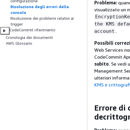
configurazione
Problema:
quand
Risoluzione degli errori della
visualizzato un 
console
EncryptionKe
Risoluzione dei problemi relativi ai
the KMS defa
trigger
CodeCommit riferimento
.
account
Cronologia dei documenti
Possibili correz
AWS Glossario
Web Services no
CodeCommit Apri
subito
. Se vedi
Management Servic
ulteriori infor
KMS e crittograf
Errore di 
decrittog