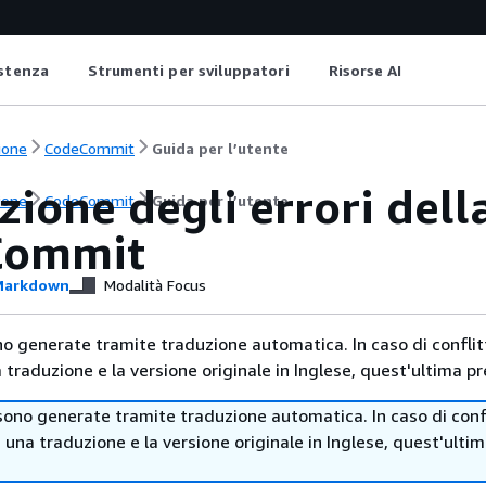
istenza
Strumenti per sviluppatori
Risorse AI
ione
CodeCommit
Guida per l’utente
zione degli errori del
ione
CodeCommit
Guida per l’utente
Commit
arkdown
Modalità Focus
no generate tramite traduzione automatica. In caso di conflitt
traduzione e la versione originale in Inglese, quest'ultima pr
sono generate tramite traduzione automatica. In caso di confl
i una traduzione e la versione originale in Inglese, quest'ulti