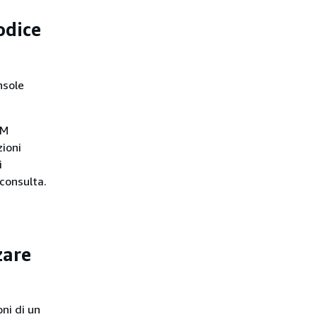
odice
nsole
AM
ioni
i
consulta.
zare
ni di un