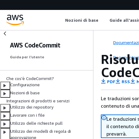
Nozioni di base
Guide all'ass
Documentaz
AWS CodeCommit
Risolu
Documentaz
Guida per l’utente
Code
Che cos'è CodeCommit?
PDF
RSS
M
Configurazione
Nozioni di base
Le traduzioni so
Integrazioni di prodotti e servizi
contenuto di una 
Utilizzo dei repository
Lavorare con i file
Le traduzioni 
Utilizzo delle richieste pull
il contenuto d
Utilizzo dei modelli di regola di
prevarrà.
approvazione