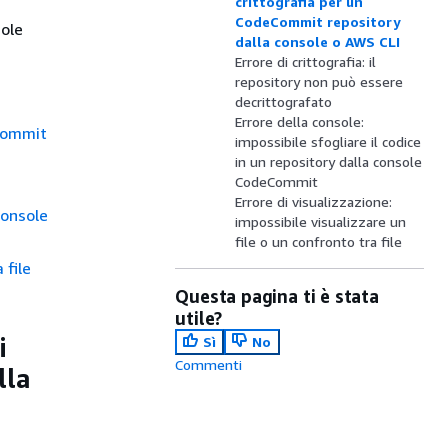
crittografia per un
CodeCommit repository
sole
dalla console o AWS CLI
Errore di crittografia: il
repository non può essere
decrittografato
Errore della console:
eCommit
impossibile sfogliare il codice
in un repository dalla console
CodeCommit
Errore di visualizzazione:
console
impossibile visualizzare un
file o un confronto tra file
 file
Questa pagina ti è stata
utile?
i
Sì
No
Commenti
lla