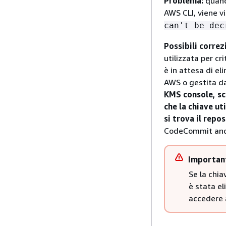
Problema:
quand
AWS CLI, viene v
can't be dec
Possibili correz
utilizzata per cr
è in attesa di e
AWS o gestita d
KMS console, sc
che la chiave ut
si trova il repos
CodeCommit and
Importan
Se la chia
è stata el
accedere a