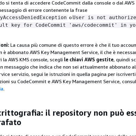
o si tenta di accedere CodeCommit dalla console o dal AWS C
messaggio di errore contenente la frase
o
yAccessDeniedException
User is not authoriz
ult key for CodeCommit 'aws/codecommit' in yo
ioni:
La causa più comune di questo errore è che il tuo acco
n è abbonato AWS Key Management Service, il che è necessar
 la AWS KMS console, scegli
le chiavi AWS gestite
, quindi s
 un messaggio che indica che non sei attualmente abbonato a
e servizio, segui le istruzioni in quella pagina per iscriverti
mazioni su CodeCommit e AWS Key Management Service, consu
ia
.
crittografia: il repository non può es
rafato