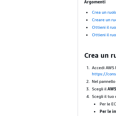
Argomenti
Crea un ruolo
Creare un ruo
Ottieni il ru
Ottieni il ru
Crea un ru
Accedi AWS M
https://con
Nel pannello
Scegli il
AWS
Scegli il tuo
Per le E
Per le 