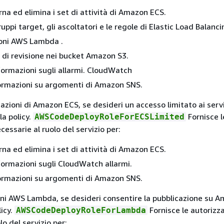
rna ed elimina i set di attività di Amazon ECS.
uppi target, gli ascoltatori e le regole di Elastic Load Balanci
ioni AWS Lambda .
e di revisione nei bucket Amazon S3.
ormazioni sugli allarmi. CloudWatch
ormazioni su argomenti di Amazon SNS.
azioni di Amazon ECS, se desideri un accesso limitato ai servi
la policy.
Fornisce l
AWSCodeDeployRoleForECSLimited
cessarie al ruolo del servizio per:
rna ed elimina i set di attività di Amazon ECS.
ormazioni sugli CloudWatch allarmi.
ormazioni su argomenti di Amazon SNS.
ioni AWS Lambda, se desideri consentire la pubblicazione su 
licy.
Fornisce le autorizza
AWSCodeDeployRoleForLambda
lo del servizio per: