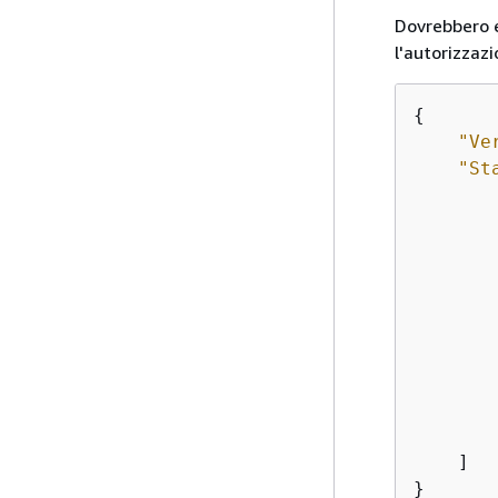
Dovrebbero es
l'autorizzaz
{
"Ve
"St
        
        
        
    ]

}