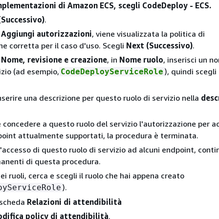
implementazioni di Amazon ECS, scegli CodeDeploy - ECS.
(Successivo)
.
a
Aggiungi autorizzazioni
, viene visualizzata la politica di
ne corretta per il caso d'uso. Scegli
Next (Successivo)
.
a
Nome, revisione e creazione
, in
Nome ruolo
, inserisci un n
izio (ad esempio,
), quindi scegli
CodeDeployServiceRole
nserire una descrizione per questo ruolo di servizio nella
desc
e concedere a questo ruolo del servizio l'autorizzazione per 
dpoint attualmente supportati, la procedura è terminata.
l'accesso di questo ruolo di servizio ad alcuni endpoint, conti
anenti di questa procedura.
ei ruoli, cerca e scegli il ruolo che hai appena creato
).
oyServiceRole
a scheda
Relazioni di attendibilità
difica policy di attendibilità
.