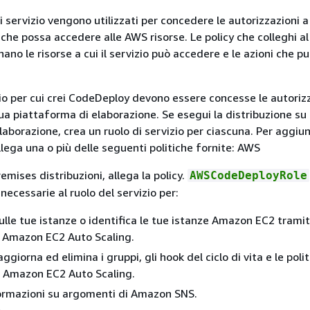
di servizio vengono utilizzati per concedere le autorizzazioni 
che possa accedere alle AWS risorse. Le policy che colleghi al
ano le risorse a cui il servizio può accedere e le azioni che p
izio per cui crei CodeDeploy devono essere concesse le autoriz
tua piattaforma di elaborazione. Se esegui la distribuzione su 
laborazione, crea un ruolo di servizio per ciascuna. Per aggiu
llega una o più delle seguenti politiche fornite: AWS
mises distribuzioni, allega la policy.
AWSCodeDeployRole
 necessarie al ruolo del servizio per:
sulle tue istanze o identifica le tue istanze Amazon EC2 tramit
i Amazon EC2 Auto Scaling.
aggiorna ed elimina i gruppi, gli hook del ciclo di vita e le polit
di Amazon EC2 Auto Scaling.
ormazioni su argomenti di Amazon SNS.