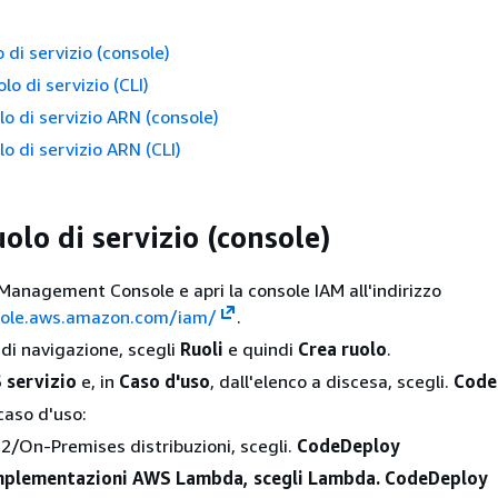
 di servizio (console)
lo di servizio (CLI)
olo di servizio ARN (console)
olo di servizio ARN (CLI)
olo di servizio (console)
anagement Console e apri la console IAM all'indirizzo
sole.aws.amazon.com/iam/
.
 di navigazione, scegli
Ruoli
e quindi
Crea ruolo
.
 servizio
e, in
Caso d'uso
, dall'elenco a discesa, scegli.
Code
 caso d'uso:
C2/On-Premises distribuzioni, scegli.
CodeDeploy
implementazioni AWS Lambda, scegli Lambda. CodeDeploy