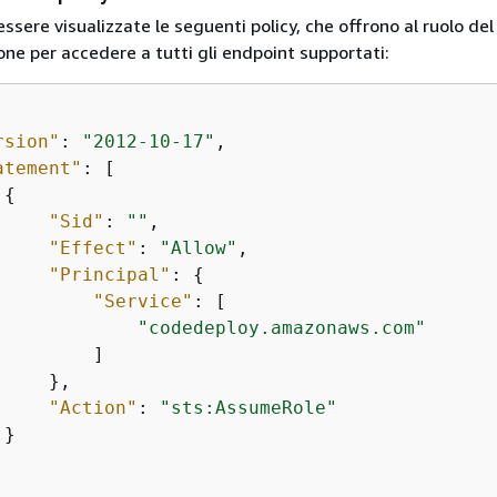
sere visualizzate le seguenti policy, che offrono al ruolo del
ione per accedere a tutti gli endpoint supportati:
rsion"
: 
"2012-10-17"
,

atement"
: [

{
"Sid"
: 
""
,

"Effect"
: 
"Allow"
,

"Principal"
: 
{
"Service"
: [

"codedeploy.amazonaws.com"
        ]

    },

"Action"
: 
"sts:AssumeRole"
}
