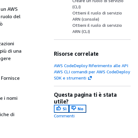
Creare un ruolo di servizio
(CLI)
a un AWS
Ottieni il ruolo di servizio
 ruolo del
ARN (console)
uò
Ottieni il ruolo di servizio
ARN (CLI)
zazioni
più di una
Risorse correlate
ngere
AWS CodeDeploy Riferimento alle API
AWS CLI comandi per AWS CodeDeploy
Fornisce
SDK e strumenti
Questa pagina ti è stata
e i nomi
utile?
Sì
No
iche di
Commenti