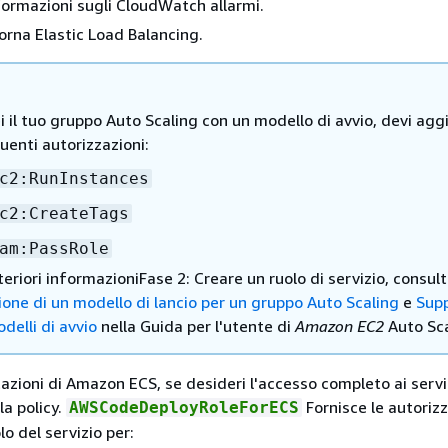
ormazioni sugli CloudWatch allarmi.
orna Elastic Load Balancing.
i il tuo gruppo Auto Scaling con un modello di avvio, devi ag
uenti autorizzazioni:
c2:RunInstances
c2:CreateTags
am:PassRole
teriori informazioniFase 2: Creare un ruolo di servizio, consul
ione di un modello di lancio per un gruppo Auto Scaling
e
Sup
delli di avvio
nella Guida per l'utente di
Amazon EC2
Auto Sca
azioni di Amazon ECS, se desideri l'accesso completo ai serviz
la policy.
Fornisce le autorizz
AWSCodeDeployRoleForECS
lo del servizio per: