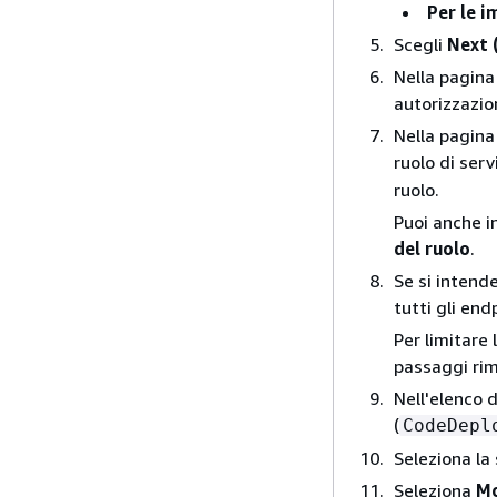
Per le 
Scegli
Next 
Nella pagin
autorizzazio
Nella pagin
ruolo di serv
ruolo.
Puoi anche i
del ruolo
.
Se si intend
tutti gli en
Per limitare 
passaggi rim
Nell'elenco d
(
CodeDepl
Seleziona l
Seleziona
Mo