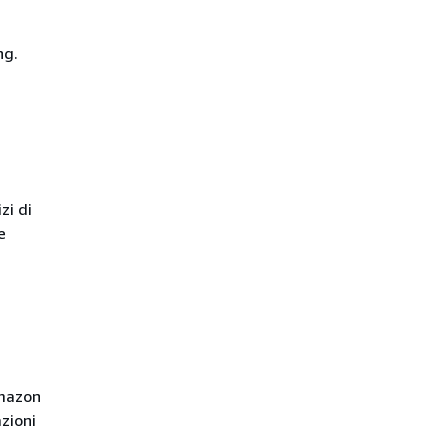
ng.
zi di
e
Amazon
zioni