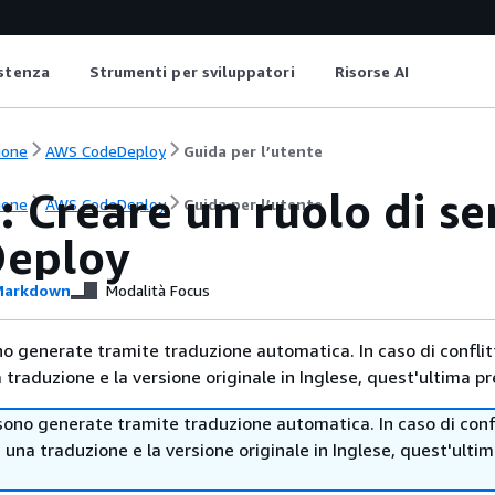
istenza
Strumenti per sviluppatori
Risorse AI
ione
AWS CodeDeploy
Guida per l’utente
: Creare un ruolo di se
ione
AWS CodeDeploy
Guida per l’utente
eploy
arkdown
Modalità Focus
no generate tramite traduzione automatica. In caso di conflitt
traduzione e la versione originale in Inglese, quest'ultima pr
sono generate tramite traduzione automatica. In caso di confl
i una traduzione e la versione originale in Inglese, quest'ulti