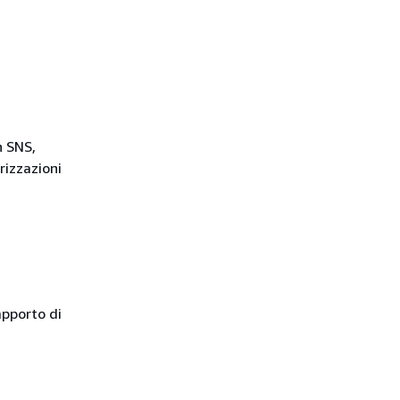
n SNS,
rizzazioni
apporto di