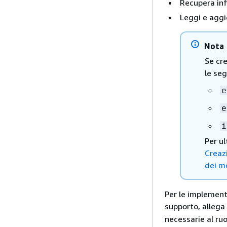
Recupera inf
Leggi e aggi
Nota
Se cre
le seg
e
e
i
Per ul
Creaz
dei mo
Per le implement
supporto, allega 
necessarie al ruo