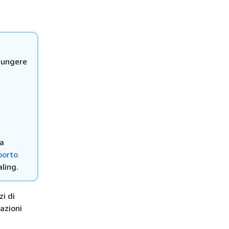
giungere
ta
porto
ling.
i di
azioni