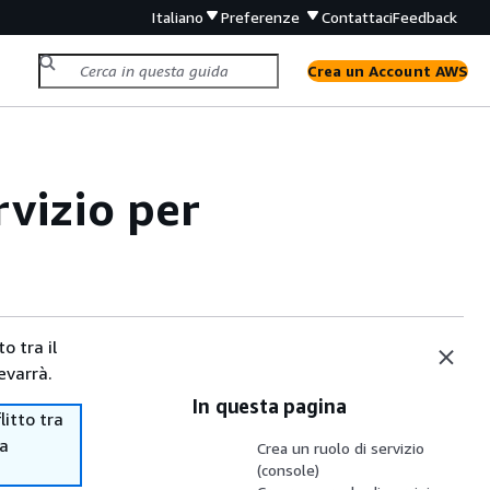
Italiano
Preferenze
Contattaci
Feedback
Crea un Account AWS
rvizio per
o tra il
evarrà.
In questa pagina
itto tra
ma
Crea un ruolo di servizio
(console)