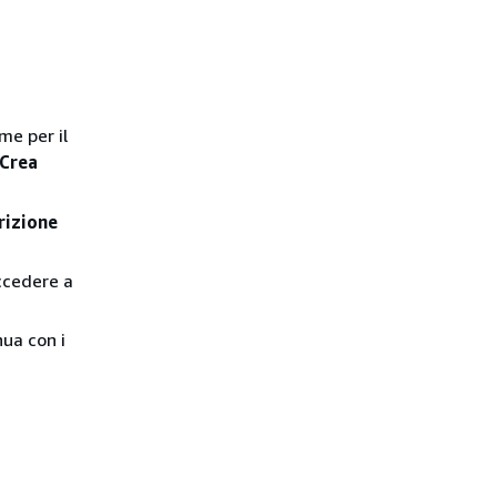
ome per il
Crea
rizione
accedere a
nua con i