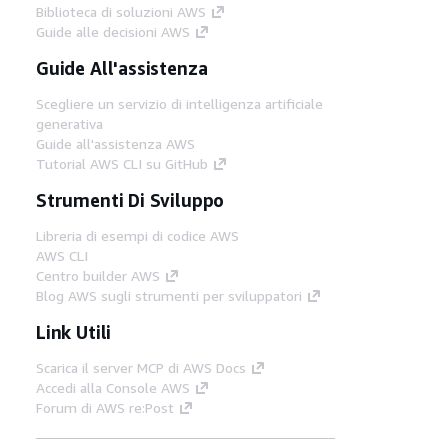
Biblioteca di soluzioni AWS
Guide alle decisioni AWS
Guide All'assistenza
Scegliere un servizio di intelligenza artificiale
generativa
Guide all'assistenza AWS
Tutorial AWS CLI su GitHub
Strumenti Di Sviluppo
Libreria di esempi di codice AWS
AWS CLI
Centro builder AWS
Blog AWS sugli strumenti per sviluppatori
Link Utili
Scarica il server MCP di AWS Docs
Accedi alla Console AWS
Forum di AWS re:Post