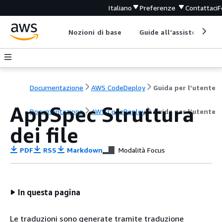
Italiano
Preferenze
Contattaci
F
Nozioni di base
Guide all'assistenza
Documentazione
AWS CodeDeploy
Guida per l’utente
AppSpec Struttura
Documentazione
AWS CodeDeploy
Guida per l’utente
dei file
PDF
RSS
Markdown
Modalità Focus
In questa pagina
Le traduzioni sono generate tramite traduzione