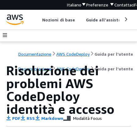
Italiano
Preferenze
Contattaci
F
Nozioni di base
Guide all'assistenza
Documentazione
AWS CodeDeploy
Guida per l’utente
Risoluzione dei
Documentazione
AWS CodeDeploy
Guida per l’utente
problemi AWS
CodeDeploy
identità e accesso
PDF
RSS
Markdown
Modalità Focus