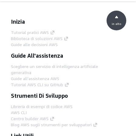
Inizia
in alto
Tutorial pratici AWS
Biblioteca di soluzioni AWS
Guide alle decisioni AWS
Guide All'assistenza
Scegliere un servizio di intelligenza artificiale
generativa
Guide all'assistenza AWS
Tutorial AWS CLI su GitHub
Strumenti Di Sviluppo
Libreria di esempi di codice AWS
AWS CLI
Centro builder AWS
Blog AWS sugli strumenti per sviluppatori
Link Utili