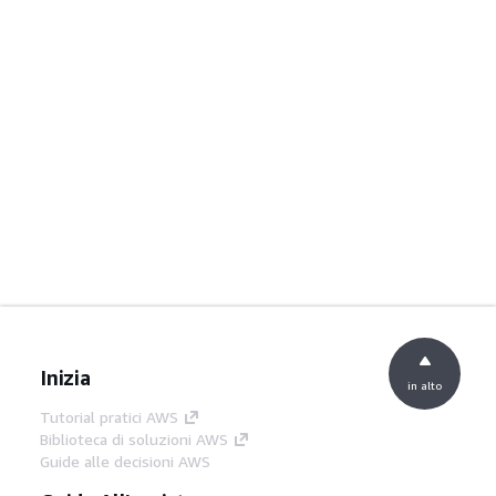
Inizia
in alto
Tutorial pratici AWS
Biblioteca di soluzioni AWS
Guide alle decisioni AWS