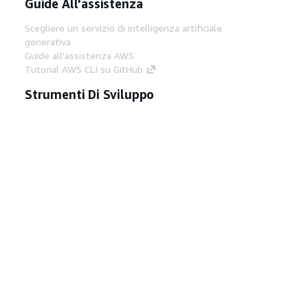
Guide All'assistenza
Scegliere un servizio di intelligenza artificiale
generativa
Guide all'assistenza AWS
Tutorial AWS CLI su GitHub
Strumenti Di Sviluppo
Libreria di esempi di codice AWS
AWS CLI
Centro builder AWS
Blog AWS sugli strumenti per sviluppatori
Link Utili
Scarica il server MCP di AWS Docs
Accedi alla Console AWS
Forum di AWS re:Post
Privacy
Condizioni del sito
Preferenze
cookie
© 2026, Amazon Web Services, Inc. o
società affiliate. Tutti i diritti riservati.