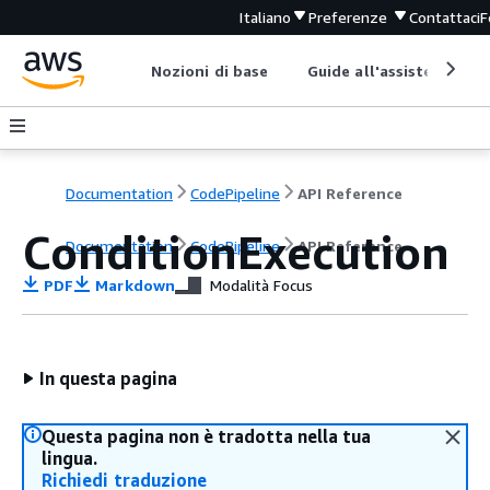
Italiano
Preferenze
Contattaci
F
Nozioni di base
Guide all'assistenza
Documentation
CodePipeline
API Reference
ConditionExecution
Documentation
CodePipeline
API Reference
PDF
Markdown
Modalità Focus
In questa pagina
Questa pagina non è tradotta nella tua
lingua.
Richiedi traduzione